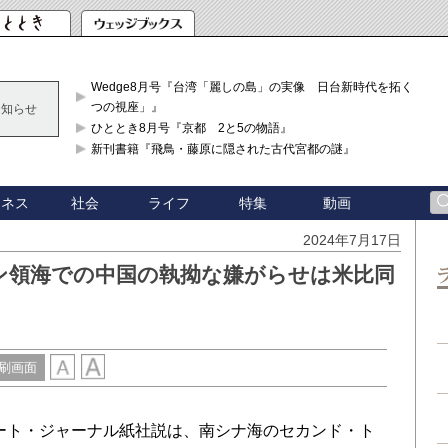
Wedge8月号『台湾「麗しの島」の実像 日台新時代を拓く「3
つの視座」』
お知らせ
ひととき8月号『京都 2と5の物語』
新刊書籍『飛鳥・藤原に隠された古代宮都の謎』
ジネス
社会
ライフ
特集
動画
2024年7月17日
ン領海での中国の執拗な嫌がらせは米比同
刷画面
リート・ジャーナル紙社説は、南シナ海のセカンド・ト