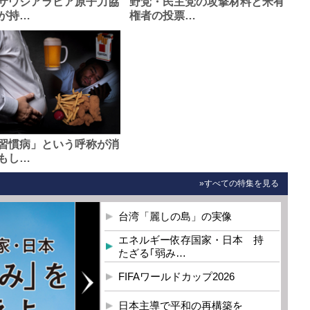
サウジアラビア原子力協
野党・民主党の攻撃材料と米有
が持…
権者の投票…
習慣病」という呼称が消
もし…
»すべての特集を見る
台湾「麗しの島」の実像
エネルギー依存国家・日本 持
たざる｢弱み…
FIFAワールドカップ2026
日本主導で平和の再構築を