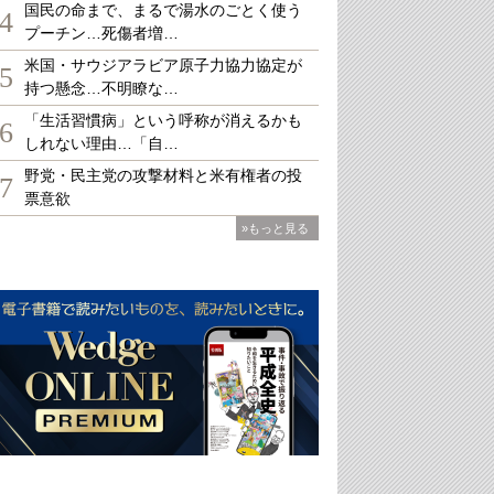
国民の命まで、まるで湯水のごとく使う
4
プーチン…死傷者増…
米国・サウジアラビア原子力協力協定が
5
持つ懸念…不明瞭な…
「生活習慣病」という呼称が消えるかも
6
しれない理由…「自…
野党・民主党の攻撃材料と米有権者の投
7
票意欲
»もっと見る