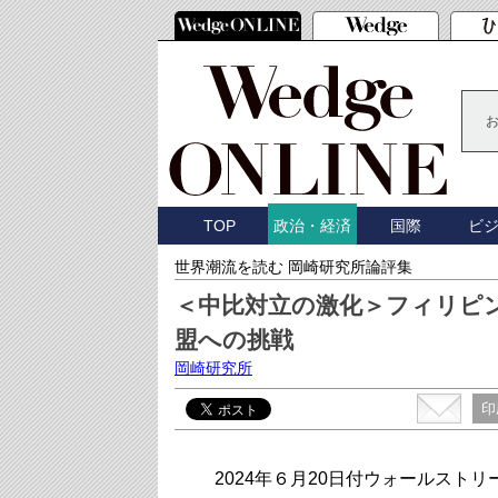
TOP
国際
ビ
政治・経済
世界潮流を読む 岡崎研究所論評集
＜中比対立の激化＞フィリピ
盟への挑戦
岡崎研究所
印
2024年６月20日付ウォールスト