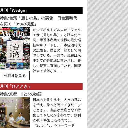
月刊「Wedge」
特集:台湾「麗しの島」の実像 日台新時代
を拓く「3つの視座」
かつてポルトガル人が「フォル
モサ（麗しの島）」と呼んだ台
湾。半導体産業で世界の最先端
技術をリードし、日本統治時代
の記憶も、歴史の一部として内
包している。一方で、現在は米
中対立の最前線に立たされ、難
しい現実に直面している。国際
社会で複雑な立…
»詳細を見る
月刊「ひととき」
特集:京都 2と5の物語
日本の文化や風土、人々の営み
を伝え、旅へと誘ってきた「ひ
ととき」。当誌が幾度となく特
集してきたのが京都です。創刊
25周年を迎える今号では、
〝2〟と〝5〟をキーワード