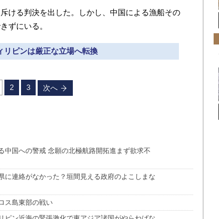
斥ける判決を出した。しかし、中国による漁船その
できずにいる。
フィリピンは厳正な立場へ転換
2
3
次へ
る中国への警戒 念願の北極航路開拓進まず欲求不
県に連絡がなかった？垣間見える政府のよこしまな
ロス島東部の戦い
リピン近海の緊張激化で東アジア諸国がやらねばな