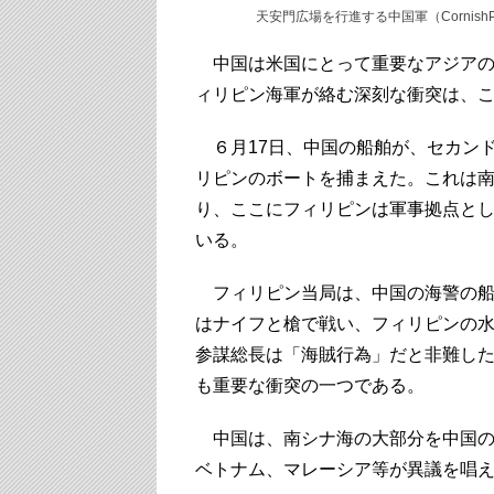
天安門広場を行進する中国軍（CornishPhoto
中国は米国にとって重要なアジアの
ィリピン海軍が絡む深刻な衝突は、
６月17日、中国の船舶が、セカン
リピンのボートを捕まえた。これは
り、ここにフィリピンは軍事拠点として第
いる。
フィリピン当局は、中国の海警の船
はナイフと槍で戦い、フィリピンの
参謀総長は「海賊行為」だと非難し
も重要な衝突の一つである。
中国は、南シナ海の大部分を中国の
ベトナム、マレーシア等が異議を唱