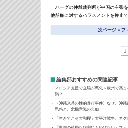
ハーグの仲裁裁判所が中国の主張を
他船舶に対するハラスメントを抑止
次ページ » 
1
編集部おすすめの関連記事
＜ロシア支援で立場が悪化＞欧州で高ま
満？
〈沖縄米兵の性的暴行事件〉なぜ、沖縄
思惑と、危機意識の欠如
「生きてこそ大和櫻」太平洋戦争、ネグ
「中国の執拗な妨害にもめげない」フィ