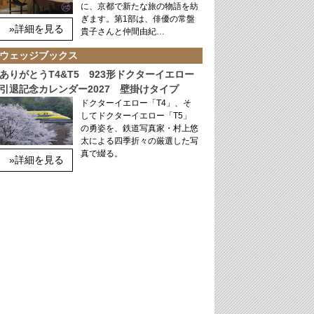
に、京都で新たな旅の物語を紡
ぎます。第1部は、俳優の常盤
»詳細を見る
貴子さんと仲間由紀…
ウェッジブックス
ありがとうT4&T5 923形ドクターイエロー
引退記念カレンダー2027 壁掛けタイプ
ドクターイエロー「T4」、そ
してドクターイエロー「T5」
の勇姿を、鉄道写真家・村上悠
太による四季折々の厳選した写
真で綴る。
»詳細を見る