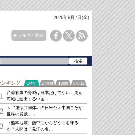
2026年8月7日(金)
メルマガ登録
ランキング
1時間
24時間
1週間
いいね
台湾有事の脅威は日本だけでない…周辺
1
海域に進出する中国…
＜〝運命共同体〟の日米台＞中国こそが
2
世界の脅威....…
〈熊本地震〉熱中症からどう命を守る
3
か？人間は「発汗の名…