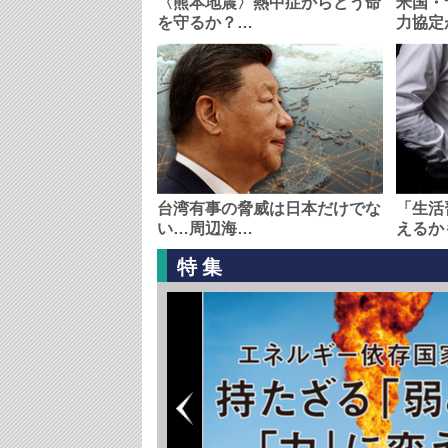
〈熊本地震〉熱中症からどう命
米国・
を守るか？…
力協定
台湾有事の脅威は日本だけでな
「生活
い…周辺海…
えるか
特集