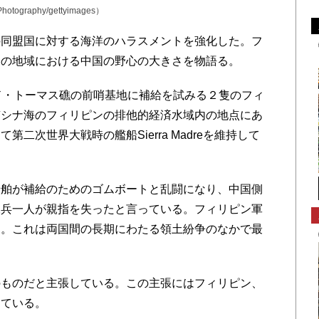
graphy/gettyimages）
同盟国に対する海洋のハラスメントを強化した。フ
この地域における中国の野心の大きさを物語る。
ド・トーマス礁の前哨基地に補給を試みる２隻のフィ
南シナ海のフィリピンの排他的経済水域内の地点にあ
二次世界大戦時の艦船Sierra Madreを維持して
舶が補給のためのゴムボートと乱闘になり、中国側
水兵一人が親指を失ったと言っている。フィリピン軍
た。これは両国間の長期にわたる領土紛争のなかで最
ものだと主張している。この主張にはフィリピン、
えている。