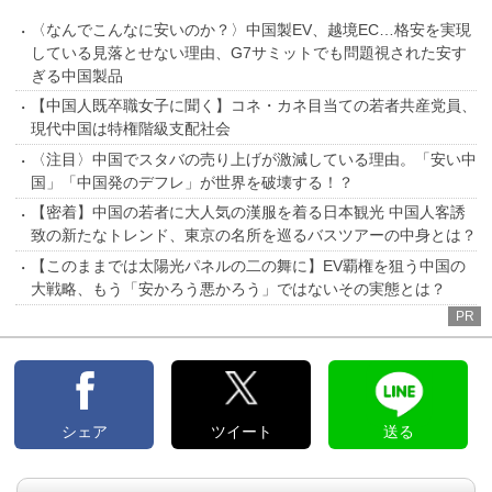
〈なんでこんなに安いのか？〉中国製EV、越境EC…格安を実現
している見落とせない理由、G7サミットでも問題視された安す
ぎる中国製品
【中国人既卒職女子に聞く】コネ・カネ目当ての若者共産党員、
現代中国は特権階級支配社会
〈注目〉中国でスタバの売り上げが激減している理由。「安い中
国」「中国発のデフレ」が世界を破壊する！？
【密着】中国の若者に大人気の漢服を着る日本観光 中国人客誘
致の新たなトレンド、東京の名所を巡るバスツアーの中身とは？
【このままでは太陽光パネルの二の舞に】EV覇権を狙う中国の
大戦略、もう「安かろう悪かろう」ではないその実態とは？
PR
シェア
ツイート
送る