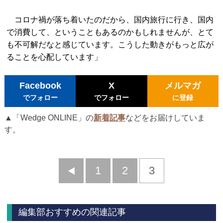
コロナ禍が落ち着いたのだから、国内旅行に行き、国内
で消費して、ということもあるのかもしれませんが、とて
も不可解だなと感じています。こうした動きがもっと広が
ることを心配しています」
Facebook
X
メルマガ
でフォロー
でフォロー
に登録
▲「Wedge ONLINE」の
新着記事
などをお届けしていま
す。
前
1
2
3
へ
編集部おすすめの関連記事