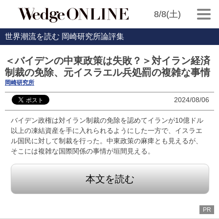
8/8(土)
世界潮流を読む 岡崎研究所論評集
＜バイデンの中東政策は失敗？＞対イラン経済
制裁の免除、元イスラエル兵処罰の複雑な事情
岡崎研究所
2024/08/06
バイデン政権は対イラン制裁の免除を認めてイランが10億ドル
以上の凍結資産を手に入れられるようにした一方で、イスラエ
ル国民に対して制裁を行った。中東政策の麻痺とも見えるが、
そこには複雑な国際関係の事情が垣間見える。
本文を読む
PR