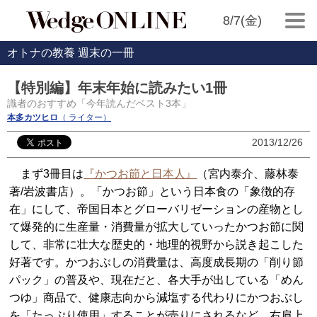
8/7(金)
オトナの教養 週末の一冊
【特別編】年末年始に読みたい1冊
識者のおすすめ「今年読んだベスト3本」
本多カツヒロ
（ ライター）
2013/12/26
まず3冊目は
『かつお節と日本人』
（宮内泰介、藤林泰
著/岩波書店）。「かつお節」という日本食の「象徴的存
在」にして、帝国日本とグローバリゼーションの産物とし
て爆発的に生産量・消費量が拡大していったかつお節に関
して、非常に壮大な歴史的・地理的視野から説き起こした
好著です。かつおぶしの消費量は、高度成長期の「削り節
パック」の普及や、現在だと、各大手が出している「めん
つゆ」商品で、健康志向から減塩する代わりにかつおぶし
を「たっぷり使用」することが売りにされるなど、右肩上