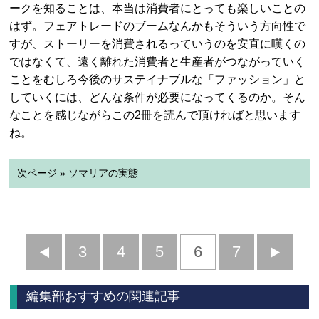
ークを知ることは、本当は消費者にとっても楽しいことの
はず。フェアトレードのブームなんかもそういう方向性で
すが、ストーリーを消費されるっていうのを安直に嘆くの
ではなくて、遠く離れた消費者と生産者がつながっていく
ことをむしろ今後のサステイナブルな「ファッション」と
していくには、どんな条件が必要になってくるのか。そん
なことを感じながらこの2冊を読んで頂ければと思います
ね。
次ページ » ソマリアの実態
前
3
4
5
6
7
へ
へ
編集部おすすめの関連記事