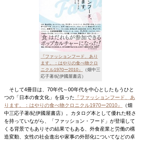
『ファッションフード、あり
ます。：はやりの食べ物クロ
ニクル1970ー2010』
（畑中三
応子著/紀伊國屋書店）
そして4冊目は、70年代～00年代を中心としたもうひと
つの「日本の食文化」を扱った
『ファッションフード、あ
ります。：はやりの食べ物クロニクル1970ー2010』
（畑
中三応子著/紀伊國屋書店）。カタログ本として優れた軽さ
を持っていながら、「ファッション・フード」が登場して
くる背景でもありその結果でもある、外食産業と労働の構
造変動、女性の社会進出や家事の外部化についてなどの卓