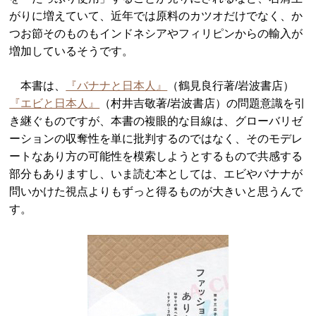
がりに増えていて、近年では原料のカツオだけでなく、か
つお節そのものもインドネシアやフィリピンからの輸入が
増加しているそうです。
本書は、
『バナナと日本人』
（鶴見良行著/岩波書店）
『エビと日本人』
（村井吉敬著/岩波書店）の問題意識を引
き継ぐものですが、本書の複眼的な目線は、グローバリゼ
ーションの収奪性を単に批判するのではなく、そのモデレ
ートなあり方の可能性を模索しようとするもので共感する
部分もありますし、いま読む本としては、エビやバナナが
問いかけた視点よりもずっと得るものが大きいと思うんで
す。