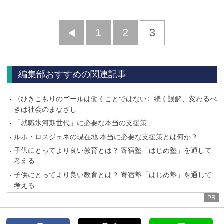
前
1
2
3
へ
編集部おすすめの関連記事
〈ひきこもりのゴールは働くことではない〉続く誤解、変わるべ
きは社会のまなざし
「就職氷河期世代」に必要な本当の支援策
ルポ・ロスジェネの現在地 本当に必要な支援策とは何か？
子供にとってより良い教育とは？ 寄宿塾「はじめ塾」を通して
考える
子供にとってより良い教育とは？ 寄宿塾「はじめ塾」を通して
考える
PR