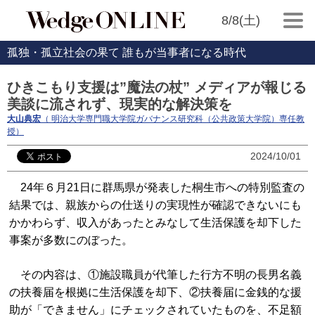
8/8(土)
孤独・孤立社会の果て 誰もが当事者になる時代
ひきこもり支援は”魔法の杖” メディアが報じる
美談に流されず、現実的な解決策を
大山典宏
（ 明治大学専門職大学院ガバナンス研究科（公共政策大学院）専任教
授）
2024/10/01
24年６月21日に群馬県が発表した桐生市への特別監査の
結果では、親族からの仕送りの実現性が確認できないにも
かかわらず、収入があったとみなして生活保護を却下した
事案が多数にのぼった。
その内容は、①施設職員が代筆した行方不明の長男名義
の扶養届を根拠に生活保護を却下、②扶養届に金銭的な援
助が「できません」にチェックされていたものを、不足額