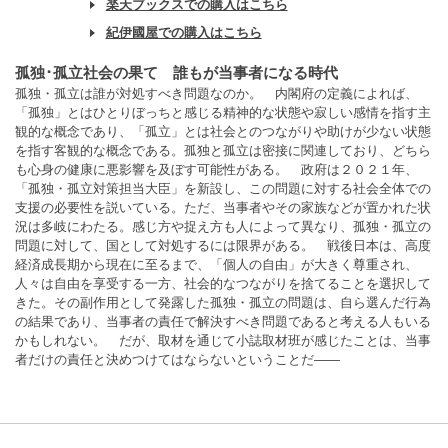
楽天ブックスでの購入はこちら
紀伊國屋での購入はこちら
孤独･孤立社会の果て 誰もが当事者になる時代
孤独・孤立は誰が対処すべき問題なのか。 内閣府の定義によれば、
「孤独」とはひとりぼっちと感じる精神的な状態や寂しい感情を指す主
観的な概念であり、「孤立」とは社会とのつながりや助けが少ない状態
を指す客観的な概念である。孤独と孤立は密接に関連しており、どちら
も心身の健康に悪影響を及ぼす可能性がある。 政府は２０２１年、
「孤独・孤立対策担当大臣」を新設し、この問題に対する社会全体での
支援の必要性を説いている。ただ、当事者やその家族などが置かれた状
況は多岐にわたる。感じ方や捉え方も人によって異なり、孤独・孤立の
問題に対して、国として対処するには限界がある。 戦後日本は、高度
経済成長期から現在に至るまで、「個人の自由」が大きく尊重され、
人々は自由を享受する一方、社会的なつながりを捨てることを選択して
きた。その副作用として発露した孤独・孤立の問題は、自ら選んだ行為
の結果であり、当事者の責任で解決すべき問題であると考える人もいる
かもしれない。 だが、取材を通じて小誌取材班が感じたことは、当事
者だけの責任と決めつけてはならないということだ――