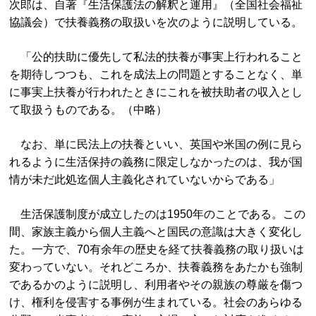
次郎は、自著『生活保護法の解釈と運用』（全国社会福祉
協議会）で扶養義務の取扱いを次のように説明している。
「公的扶助に優先して私法的扶養が事実上行われること
を期待しつつも、これを成法上の問題とすることなく、単
に事実上扶養が行われたときにこれを被扶助者の収入とし
て取扱うものである。（中略）
なお、単に民法上の扶養といい、英国や米国の例に見ら
れるように生活保持の義務に限定しなかったのは、我が国
情が未だ此処迄個人主義化されていないからである」
生活保護制度が成立したのは1950年のことである。この
間、家族主義から個人主義へと国民の意識は大きく変化し
た。一方で、70有余年の歴史を経て扶養義務の取り扱いは
変わっていない。それどころか、扶養義務をあたかも強制
であるかのように説明し、利用者やその親族の尊厳を傷つ
け、権利を侵害する事例が生まれている。社会のあらゆる