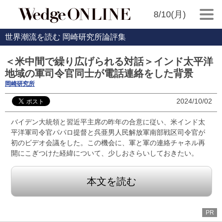
8/10(月)
世界潮流を読む 岡崎研究所論評集
＜米中間で繰り広げられる対話＞インド太平洋
地域の軍司令官同士が電話連絡をした背景
岡崎研究所
2024/10/02
バイデン大統領と習近平主席の昨年の合意に従い、米インド太
平洋軍司令官パパロ提督と呉亜男人民解放軍南部戦区司令官が
初のビデオ会議をした。この機会に、軍と軍の連絡チャネル再
開にこぎつけた経緯について、少しおさらいしておきたい。
本文を読む
PR