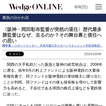
8/9(日)
勝負の分かれ目
〈阪神・岡田彰布監督が突然の退任〉歴代最多
勝監督はなぜ、去るのか？その舞台裏と後任へ
の思い
田中充
（ スポーツライター、尚美学園大学スポーツマネジメント学部准教授）
2024/10/08
関西の大手私鉄だった阪急と阪神の経営統合は、2006年
に遡る。前年9月の村上ファンドによる阪神電鉄の大量保
有報告書で、同ファンドが阪神電鉄の筆頭株主に躍り出た
ことが判明。同ファンドはその後も保有株を増やして影響
力を高めると、子会社である球団の株式上場などを電鉄側
に迫った。
03年にチームを18年ぶりのリーグ優勝へ導いた星野仙一