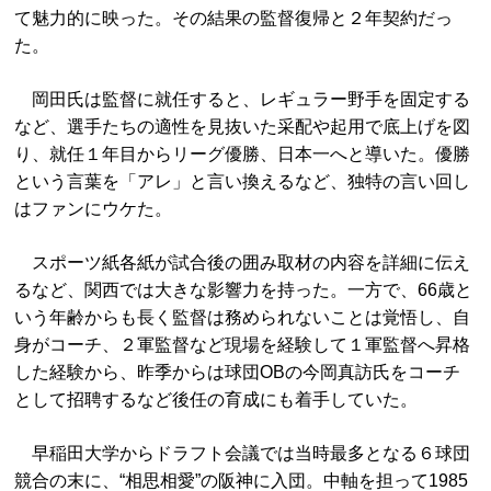
て魅力的に映った。その結果の監督復帰と２年契約だっ
た。
岡田氏は監督に就任すると、レギュラー野手を固定する
など、選手たちの適性を見抜いた采配や起用で底上げを図
り、就任１年目からリーグ優勝、日本一へと導いた。優勝
という言葉を「アレ」と言い換えるなど、独特の言い回し
はファンにウケた。
スポーツ紙各紙が試合後の囲み取材の内容を詳細に伝え
るなど、関西では大きな影響力を持った。一方で、66歳と
いう年齢からも長く監督は務められないことは覚悟し、自
身がコーチ、２軍監督など現場を経験して１軍監督へ昇格
した経験から、昨季からは球団OBの今岡真訪氏をコーチ
として招聘するなど後任の育成にも着手していた。
早稲田大学からドラフト会議では当時最多となる６球団
競合の末に、“相思相愛”の阪神に入団。中軸を担って1985