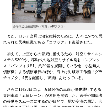
会場周辺は厳戒態勢（写真：AP/アフロ）
また、ロシア当局は治安維持のために、人々にかつて恐
れられた民兵組織である「コサック」も復活させた。
加えて、上空からの脅威に備えるため、対空ミサイルシ
ステムS300や、移動式の地対空ミサイル発射コンプレク
ス「パンツィリS1」約20基を展開している他、小型無人
偵察機による偵察飛行のほか、海上は対破壊工作船「グラ
チョノク」4隻を配備し、警戒にあたっている。
さらに1月23日には、五輪関係の車両が優先通行できる
専用車線「五輪レーン」が運用を開始した。選手や関係者
の移動をスムーズにするのが目的で、駅や空港の周辺、会