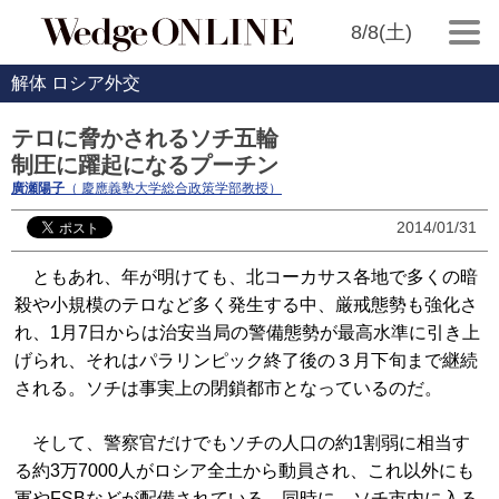
8/8(土)
解体 ロシア外交
テロに脅かされるソチ五輪
制圧に躍起になるプーチン
廣瀬陽子
（ 慶應義塾大学総合政策学部教授）
2014/01/31
ともあれ、年が明けても、北コーカサス各地で多くの暗
殺や小規模のテロなど多く発生する中、厳戒態勢も強化さ
れ、1月7日からは治安当局の警備態勢が最高水準に引き上
げられ、それはパラリンピック終了後の３月下旬まで継続
される。ソチは事実上の閉鎖都市となっているのだ。
そして、警察官だけでもソチの人口の約1割弱に相当す
る約3万7000人がロシア全土から動員され、これ以外にも
軍やFSBなどが配備されている。同時に、ソチ市内に入る