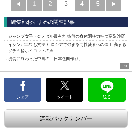
前
1
2
3
4
5
へ
へ
編集部おすすめの関連記事
ジャンプ女子・金メダル最有力 抜群の身体調整力持つ高梨沙羅
イシンバエワも支持？ ロシアで強まる同性愛者への弾圧 高まる
ソチ五輪ボイコットの声
徒労に終わった中国の「日本包囲作戦」
PR
シェア
ツイート
送る
連載バックナンバー