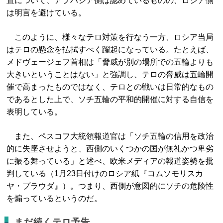
置について、アブハジア側は認めているものの、ロシア側
は明言を避けている。
このように、様々なテロ対策を行なう一方、ロシア当局
はテロの懸念を払拭すべく躍起になっている。たとえば、
メドヴェージェフ首相は「脅威が別の場所での五輪よりも
大きいということはない」と強調し、テロの脅威は五輪開
催で高まったものではなく、テロとの戦いは日常的なもの
であるとした上で、ソチ五輪の平和的開催に対する自信を
表明している。
また、ペスコフ大統領報道官は「ソチ五輪の信用を政治
的に失墜させようと、西側のいくつかの国が無礼かつ卑劣
に振る舞っている」と述べ、欧米メディアの報道姿勢を批
判している（1月23日付けのロシア紙『コムソモリスカ
ヤ・プラウダ』）。つまり、西側が意図的にソチの危険性
を煽っているというのだ。
まだ続くテロ予告