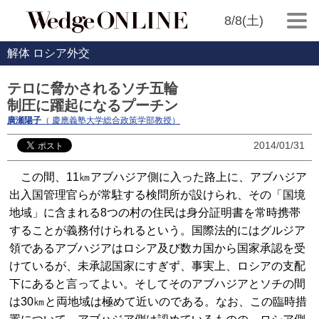
8/8(土)
解体 ロシア外交
テロに脅かされるソチ五輪
制圧に躍起になるプーチン
廣瀬陽子
（ 慶應義塾大学総合政策学部教授）
2014/01/31
この間、11㎞アブハジア側に入った路上に、アブハジア
出入国管理官らが常駐する検問所が設けられ、その「国境
地域」に含まれる8つの村の住民は身分証明書を常時携帯
することが義務付けられるという。国際法的にはグルジア
領であるアブハジアはロシア及び数カ国から国家承認を受
けているが、未承認国家にすぎず、事実上、ロシアの支配
下にあると言ってよい。そしてそのアブハジアとソチの間
は30㎞と両地域は極めて近いのである。なお、この臨時措