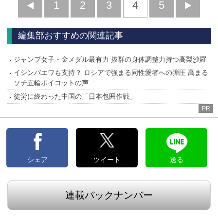
前
1
2
3
4
5
へ
へ
編集部おすすめの関連記事
ジャンプ女子・金メダル最有力 抜群の身体調整力持つ高梨沙羅
イシンバエワも支持？ ロシアで強まる同性愛者への弾圧 高まる
ソチ五輪ボイコットの声
徒労に終わった中国の「日本包囲作戦」
PR
シェア
ツイート
送る
連載バックナンバー