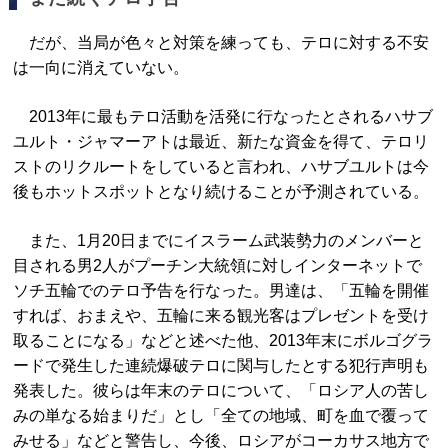
だが、当局が色々と対策を練っても、テロに対する不安
は一向に消えていない。
2013年に最もテロ活動を活発に行なったとされるハサブ
ユルト・ジャマーアトは最近、新たな資金を得て、テロリ
ストのリクルートをしていると言われ、ハサブユルトは今
後もホットスポットとなり続けることが予測されている。
また、1月20日までにイスラーム武装勢力のメンバーと
目される男2人がプーチン大統領に対しインターネットで
ソチ五輪でのテロ予告を行なった。男達は、「五輪を開催
すれば、おまえや、五輪に来る観光客はプレゼントを受け
取ることになる」などと述べた他、2013年末にボルゴグラ
ードで発生した連続爆破テロに関与したとする犯行声明も
発表した。彼らは年末のテロについて、「ロシア人の苦し
みの単なる始まりだ」とし「全ての地域、町を血で覆って
みせる」などと警告し、今後、ロシアがコーカサス地方で