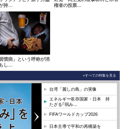
が持…
権者の投票…
習慣病」という呼称が消
もし…
»すべての特集を見る
台湾「麗しの島」の実像
エネルギー依存国家・日本 持
たざる｢弱み…
FIFAワールドカップ2026
日本主導で平和の再構築を