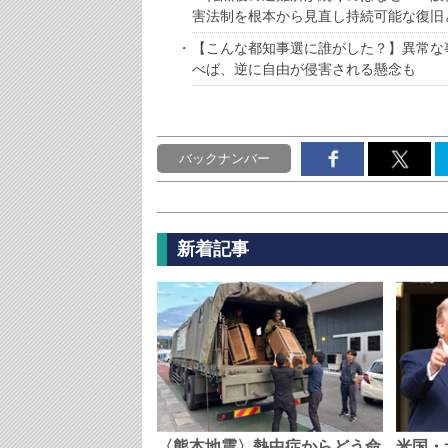
害法制を根本から見直し持続可能な復旧
【こんな都知事選に誰がした？】異常な
べば、逆に自由が侵害される懸念も
バックナンバー
新着記事
〈熊本地震〉熱中症からどう命
米国・