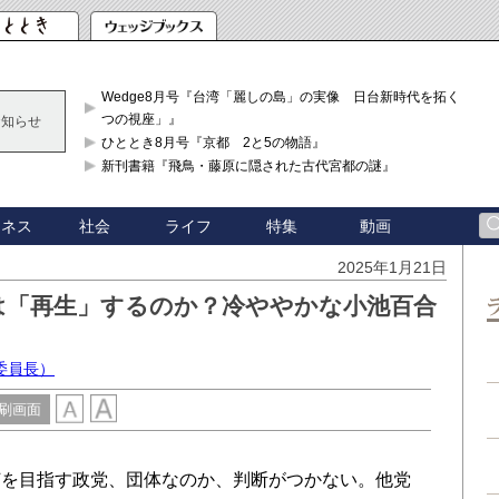
Wedge8月号『台湾「麗しの島」の実像 日台新時代を拓く「3
つの視座」』
お知らせ
ひととき8月号『京都 2と5の物語』
新刊書籍『飛鳥・藤原に隠された古代宮都の謎』
ジネス
社会
ライフ
特集
動画
2025年1月21日
は「再生」するのか？冷ややかな小池百合
委員長）
刷画面
を目指す政党、団体なのか、判断がつかない。他党