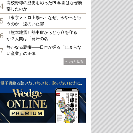
高校野球の歴史を彩ったPL学園はなぜ廃
4
部したのか
〈東京メトロ上場へ〉なぜ、今やっと行
5
うのか、遠のいた都…
〈熊本地震〉熱中症からどう命を守る
6
か？人間は「発汗の名…
静かなる覇権――日本が握る「止まらな
7
い産業」の正体
»もっと見る