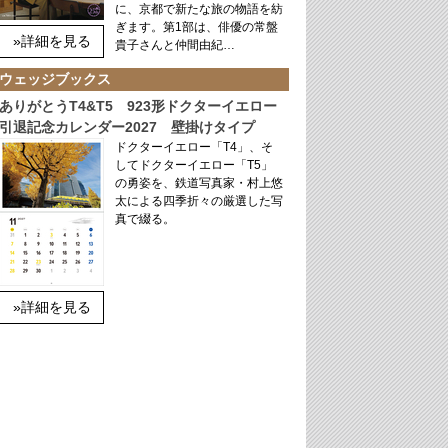
に、京都で新たな旅の物語を紡
ぎます。第1部は、俳優の常盤
»詳細を見る
貴子さんと仲間由紀…
ウェッジブックス
ありがとうT4&T5 923形ドクターイエロー
引退記念カレンダー2027 壁掛けタイプ
ドクターイエロー「T4」、そ
してドクターイエロー「T5」
の勇姿を、鉄道写真家・村上悠
太による四季折々の厳選した写
真で綴る。
»詳細を見る