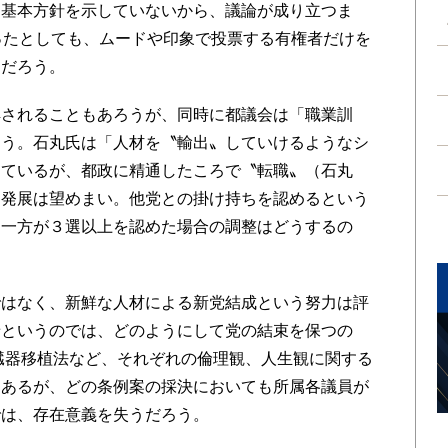
、基本方針を示していないから、議論が成り立つま
ったとしても、ムードや印象で投票する有権者だけを
道だろう。
されることもあろうが、同時に都議会は「職業訓
ろう。石丸氏は「人材を〝輸出〟していけるようなシ
っているが、都政に精通したころで〝転職〟（石丸
、発展は望めまい。他党との掛け持ちを認めるという
う一方が３選以上を認めた場合の調整はどうするの
はなく、新鮮な人材による新党結成という努力は評
せというのでは、どのようにして党の結束を保つの
正臓器移植法など、それぞれの倫理観、人生観に関する
はあるが、どの条例案の採決においても所属各議員が
では、存在意義を失うだろう。