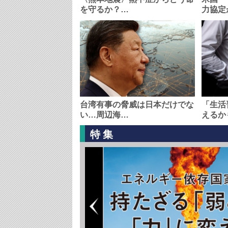
を守るか？…
力協定
台湾有事の脅威は日本だけでな
「生活
い…周辺海…
えるか
特集