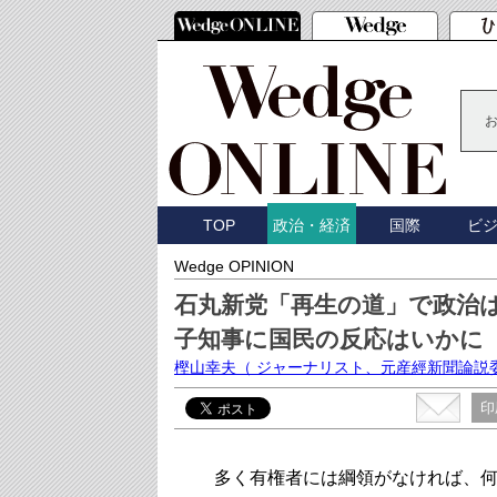
TOP
国際
ビ
政治・経済
Wedge OPINION
石丸新党「再生の道」で政治
子知事に国民の反応はいかに
樫山幸夫
（ ジャーナリスト、元産經新聞論説
印
多く有権者には綱領がなければ、何