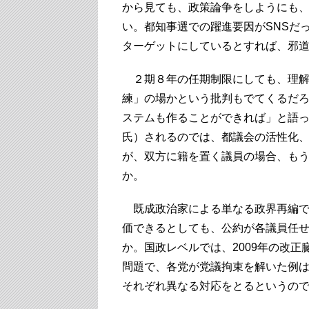
から見ても、政策論争をしようにも
い。都知事選での躍進要因がSNSだ
ターゲットにしているとすれば、邪
２期８年の任期制限にしても、理解
練」の場かという批判もでてくるだ
ステムも作ることができれば」と語
氏）されるのでは、都議会の活性化
が、双方に籍を置く議員の場合、も
か。
既成政治家による単なる政界再編で
価できるとしても、公約が各議員任
か。国政レベルでは、2009年の改
問題で、各党が党議拘束を解いた例
それぞれ異なる対応をとるというの