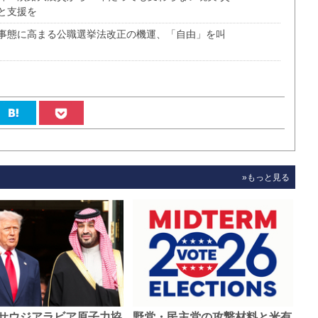
と支援を
事態に高まる公職選挙法改正の機運、「自由」を叫
»もっと見る
サウジアラビア原子力協
野党・民主党の攻撃材料と米有