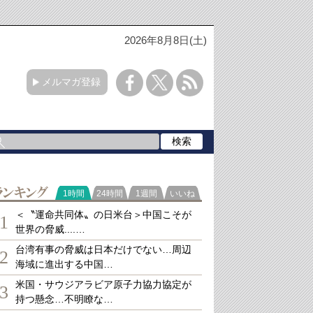
2026年8月8日(土)
メルマガ登録
ランキング
1時間
24時間
1週間
いいね
＜〝運命共同体〟の日米台＞中国こそが
1
世界の脅威....…
台湾有事の脅威は日本だけでない…周辺
2
海域に進出する中国…
米国・サウジアラビア原子力協力協定が
3
持つ懸念…不明瞭な…