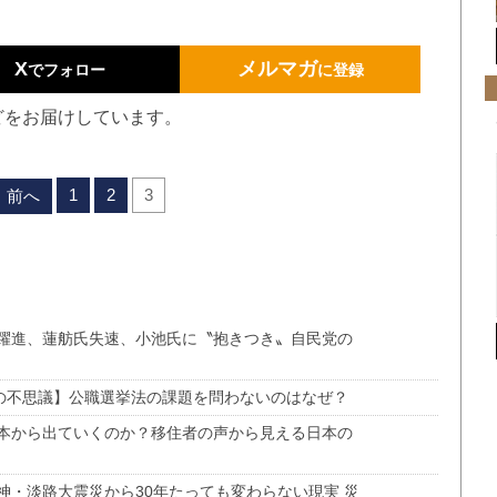
X
メルマガ
でフォロー
に登録
どをお届けしています。
1
2
3
前へ
躍進、蓮舫氏失速、小池氏に〝抱きつき〟自民党の
道の不思議】公職選挙法の課題を問わないのはなぜ？
本から出ていくのか？移住者の声から見える日本の
神・淡路大震災から30年たっても変わらない現実 災