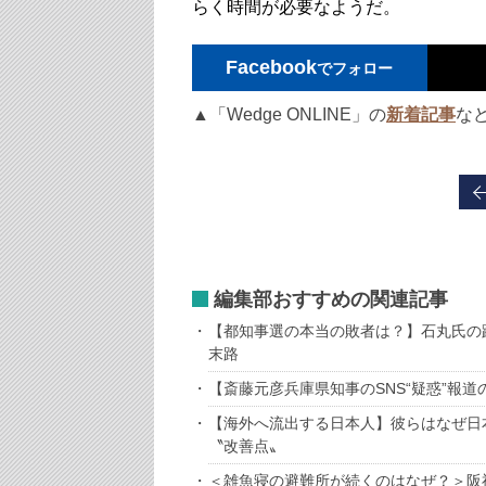
らく時間が必要なようだ。
Facebook
でフォロー
▲「Wedge ONLINE」の
新着記事
な
編集部おすすめの関連記事
【都知事選の本当の敗者は？】石丸氏の
末路
【斎藤元彦兵庫県知事のSNS“疑惑”報
【海外へ流出する日本人】彼らはなぜ日
〝改善点〟
＜雑魚寝の避難所が続くのはなぜ？＞阪