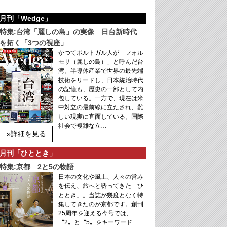
月刊「Wedge」
特集:台湾「麗しの島」の実像 日台新時代
を拓く「3つの視座」
かつてポルトガル人が「フォル
モサ（麗しの島）」と呼んだ台
湾。半導体産業で世界の最先端
技術をリードし、日本統治時代
の記憶も、歴史の一部として内
包している。一方で、現在は米
中対立の最前線に立たされ、難
しい現実に直面している。国際
社会で複雑な立…
»詳細を見る
月刊「ひととき」
特集:京都 2と5の物語
日本の文化や風土、人々の営み
を伝え、旅へと誘ってきた「ひ
ととき」。当誌が幾度となく特
集してきたのが京都です。創刊
25周年を迎える今号では、
〝2〟と〝5〟をキーワード