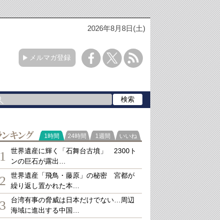
2026年8月8日(土)
メルマガ登録
ランキング
1時間
24時間
1週間
いいね
世界遺産に輝く「石舞台古墳」 2300ト
1
ンの巨石が露出…
世界遺産「飛鳥・藤原」の秘密 宮都が
2
繰り返し置かれた本…
台湾有事の脅威は日本だけでない…周辺
3
海域に進出する中国…