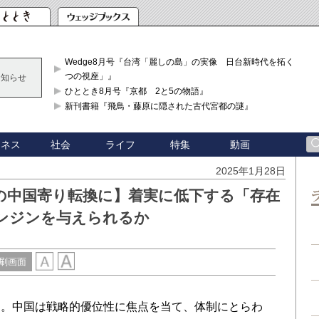
Wedge8月号『台湾「麗しの島」の実像 日台新時代を拓く「3
つの視座」』
お知らせ
ひととき8月号『京都 2と5の物語』
新刊書籍『飛鳥・藤原に隠された古代宮都の謎』
ジネス
社会
ライフ
特集
動画
2025年1月28日
の中国寄り転換に】着実に低下する「存在
ンジンを与えられるか
刷画面
。中国は戦略的優位性に焦点を当て、体制にとらわ