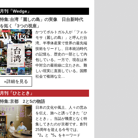
月刊「Wedge」
特集:台湾「麗しの島」の実像 日台新時代
を拓く「3つの視座」
かつてポルトガル人が「フォル
モサ（麗しの島）」と呼んだ台
湾。半導体産業で世界の最先端
技術をリードし、日本統治時代
の記憶も、歴史の一部として内
包している。一方で、現在は米
中対立の最前線に立たされ、難
しい現実に直面している。国際
社会で複雑な立…
»詳細を見る
月刊「ひととき」
特集:京都 2と5の物語
日本の文化や風土、人々の営み
を伝え、旅へと誘ってきた「ひ
ととき」。当誌が幾度となく特
集してきたのが京都です。創刊
25周年を迎える今号では、
〝2〟と〝5〟をキーワード