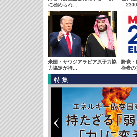
に秘められ…
230
米国・サウジアラビア原子力協
野党・
力協定が持…
権者の
特集