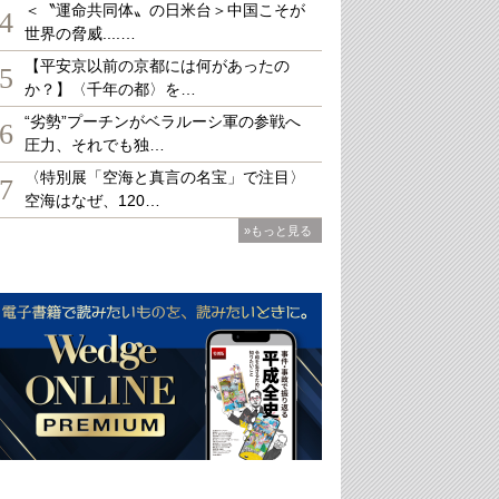
＜〝運命共同体〟の日米台＞中国こそが
4
世界の脅威....…
【平安京以前の京都には何があったの
5
か？】〈千年の都〉を…
“劣勢”プーチンがベラルーシ軍の参戦へ
6
圧力、それでも独…
〈特別展「空海と真言の名宝」で注目〉
7
空海はなぜ、120…
»もっと見る