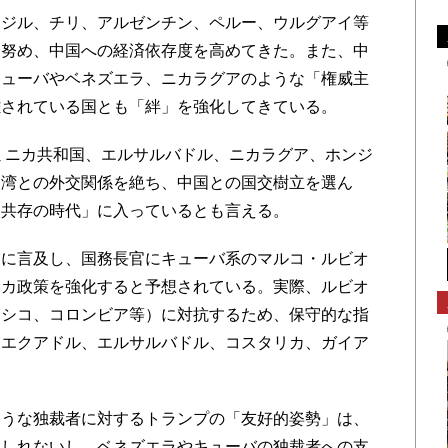
ジル、チリ、アルゼンチン、ペルー、ウルグアイ等
に努め、中国への経済依存度を高めてきた。また、中
キューバやベネズエラ、ニカラグアのような「権威主
難されている国とも「絆」を強化してきている。
ミニカ共和国、エルサルバドル、ニカラグア、ホンジ
台湾との外交関係を絶ち、中国との国交樹立を選ん
「共存の時代」に入っているとも言える。
に言及し、国務長官にキューバ系のマルコ・ルビオ
リカ政策を強化すると予想されている。実際、ルビオ
キシコ、コロンビア等）に対抗するため、保守的な指
、エクアドル、エルサルバドル、コスタリカ、ガイア
うな独裁者に対するトランプの「友好的姿勢」は、
もしれないし、ベネズエラやキューバの独裁者への支