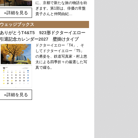
に、京都で新たな旅の物語を紡
ぎます。第1部は、俳優の常盤
»詳細を見る
貴子さんと仲間由紀…
ウェッジブックス
ありがとうT4&T5 923形ドクターイエロー
引退記念カレンダー2027 壁掛けタイプ
ドクターイエロー「T4」、そ
してドクターイエロー「T5」
の勇姿を、鉄道写真家・村上悠
太による四季折々の厳選した写
真で綴る。
»詳細を見る