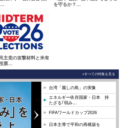
0…
を守るか？…
民主党の攻撃材料と米有
投票…
»すべての特集を見る
台湾「麗しの島」の実像
エネルギー依存国家・日本 持
たざる｢弱み…
FIFAワールドカップ2026
日本主導で平和の再構築を