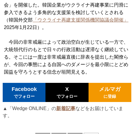
会」を開催した。韓国企業がウクライナ再建事業に円滑に
参入できるよう多角的な支援策を検討していくとされる
（韓国外交部
「ウクライナ再建支援関係機関協議会開催」
2025年1月22日）。
今回の非常戒厳によって政治空白が生じている一方で、
大統領代行のもとで日々の行政活動は遅滞なく継続してい
る。そこには一度は非常戒厳直後に辞表を提出した閣僚ら
が、今回の事態による自国へのダメージを最小限にとどめ
国益を守ろうとする信念が垣間見える。
Facebook
X
メルマガ
でフォロー
でフォロー
に登録
▲「Wedge ONLINE」の
新着記事
などをお届けしていま
す。