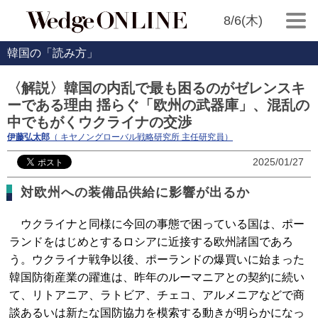
8/6(木)
韓国の「読み方」
〈解説〉韓国の内乱で最も困るのがゼレンスキ
ーである理由 揺らぐ「欧州の武器庫」、混乱の
中でもがくウクライナの交渉
伊藤弘太郎
（ キヤノングローバル戦略研究所 主任研究員）
2025/01/27
対欧州への装備品供給に影響が出るか
ウクライナと同様に今回の事態で困っている国は、ポー
ランドをはじめとするロシアに近接する欧州諸国であろ
う。ウクライナ戦争以後、ポーランドの爆買いに始まった
韓国防衛産業の躍進は、昨年のルーマニアとの契約に続い
て、リトアニア、ラトビア、チェコ、アルメニアなどで商
談あるいは新たな国防協力を模索する動きが明らかになっ