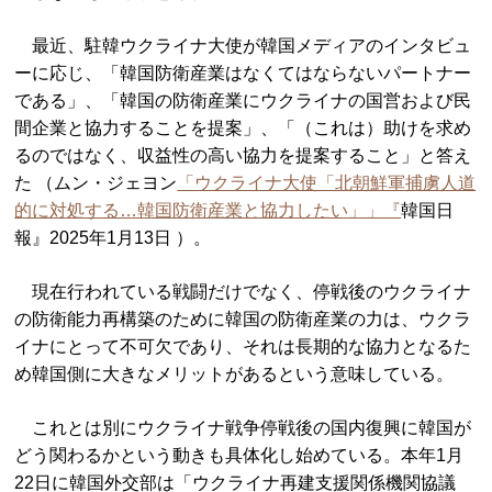
最近、駐韓ウクライナ大使が韓国メディアのインタビュ
ーに応じ、「韓国防衛産業はなくてはならないパートナー
である」、「韓国の防衛産業にウクライナの国営および民
間企業と協力することを提案」、「（これは）助けを求め
るのではなく、収益性の高い協力を提案すること」と答え
た （ムン・ジェヨン
「ウクライナ大使「北朝鮮軍捕虜人道
的に対処する…韓国防衛産業と協力したい」」『
韓国日
報』2025年1月13日 ）。
現在行われている戦闘だけでなく、停戦後のウクライナ
の防衛能力再構築のために韓国の防衛産業の力は、ウクラ
イナにとって不可欠であり、それは長期的な協力となるた
め韓国側に大きなメリットがあるという意味している。
これとは別にウクライナ戦争停戦後の国内復興に韓国が
どう関わるかという動きも具体化し始めている。本年1月
22日に韓国外交部は「ウクライナ再建支援関係機関協議