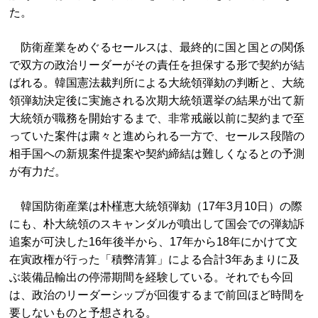
た。
防衛産業をめぐるセールスは、最終的に国と国との関係
で双方の政治リーダーがその責任を担保する形で契約が結
ばれる。韓国憲法裁判所による大統領弾劾の判断と、大統
領弾劾決定後に実施される次期大統領選挙の結果が出て新
大統領が職務を開始するまで、非常戒厳以前に契約まで至
っていた案件は粛々と進められる一方で、セールス段階の
相手国への新規案件提案や契約締結は難しくなるとの予測
が有力だ。
韓国防衛産業は朴槿恵大統領弾劾（17年3月10日）の際
にも、朴大統領のスキャンダルが噴出して国会での弾劾訴
追案が可決した16年後半から、17年から18年にかけて文
在寅政権が行った「積弊清算」による合計3年あまりに及
ぶ装備品輸出の停滞期間を経験している。それでも今回
は、政治のリーダーシップが回復するまで前回ほど時間を
要しないものと予想される。