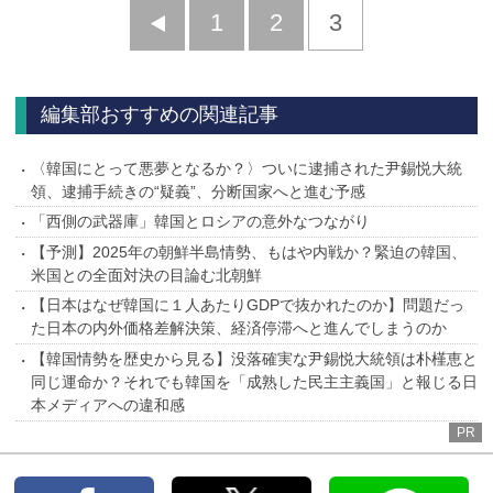
前
1
2
3
へ
編集部おすすめの関連記事
〈韓国にとって悪夢となるか？〉ついに逮捕された尹錫悦大統
領、逮捕手続きの“疑義”、分断国家へと進む予感
「西側の武器庫」韓国とロシアの意外なつながり
【予測】2025年の朝鮮半島情勢、もはや内戦か？緊迫の韓国、
米国との全面対決の目論む北朝鮮
【日本はなぜ韓国に１人あたりGDPで抜かれたのか】問題だっ
た日本の内外価格差解決策、経済停滞へと進んでしまうのか
【韓国情勢を歴史から見る】没落確実な尹錫悦大統領は朴槿恵と
同じ運命か？それでも韓国を「成熟した民主主義国」と報じる日
本メディアへの違和感
PR