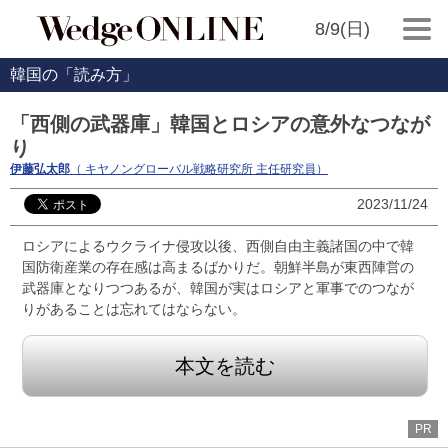
8/9(日)
韓国の「読み方」
「西側の武器庫」韓国とロシアの意外なつなが
り
伊藤弘太郎
（ キヤノングローバル戦略研究所 主任研究員）
2023/11/24
ロシアによるウクライナ侵攻以後、西側自由主義諸国の中で韓
国防衛産業の存在感は高まるばかりだ。朝鮮半島が東西陣営の
武器庫となりつつあるが、韓国が実はロシアと軍事でのつなが
りがあることは忘れてはならない。
本文を読む
PR