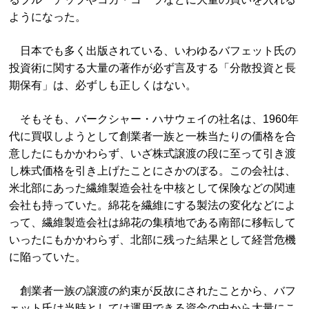
ようになった。
日本でも多く出版されている、いわゆるバフェット氏の
投資術に関する大量の著作が必ず言及する「分散投資と長
期保有」は、必ずしも正しくはない。
そもそも、バークシャー・ハサウェイの社名は、1960年
代に買収しようとして創業者一族と一株当たりの価格を合
意したにもかかわらず、いざ株式譲渡の段に至って引き渡
し株式価格を引き上げたことにさかのぼる。この会社は、
米北部にあった繊維製造会社を中核として保険などの関連
会社も持っていた。綿花を繊維にする製法の変化などによ
って、繊維製造会社は綿花の集積地である南部に移転して
いったにもかかわらず、北部に残った結果として経営危機
に陥っていた。
創業者一族の譲渡の約束が反故にされたことから、バフ
ェット氏は当時としては運用できる資金の中から大量にこ