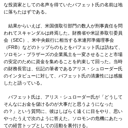
な投資家としての名声を得ていたバフェット氏の名前は地
に落ちたはずである。
結果からいえば、米国債取引部門の数人が刑事責任を問
われてスキャンダルは終焉した。財務省や米証券取引委員
会（SEC）、米中央銀行に相当する米連邦準備理事会
（FRB）などのトップらのもとをバフェット氏は訪ねて、
ソロモン・ブラザーズの企業風土を一変させることと市場
の安定のために資金を集めることを約束して回った。当時
の財務長官は、伝記の筆者であるアリス・シュローダー氏
のインタビューに対して、バフェット氏の清廉性には感服
したと語っている。
バフェット氏は、アリス・シュローダー氏が「どうして
そんなにお金を儲けるのが大事だと思うようになった
の？」という質問に、彼はしばらく遠くに目をやり、思い
やったうえで次のように答えた。ソロモンの危機にあたっ
ての経営トップとしての活動を裏付ける。