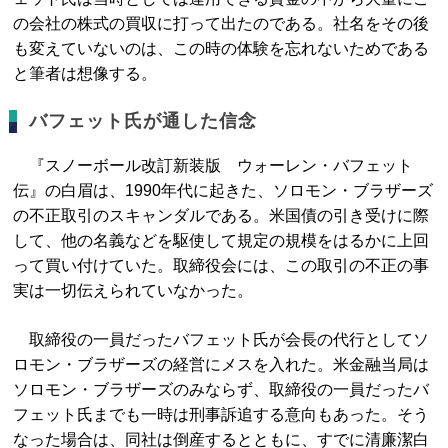
の会社の株式の買収に打って出たのである。社名をその後
も変えていないのは、この時の体験を忘れないためである
と筆者は想像する。
バフェット氏が通した信念
『スノーボール改訂新装版 ウォーレン・バフェット
伝』の白眉は、1990年代に起きた、ソロモン・ブラザーズ
の不正取引のスキャンダルである。米国債の引き受けに際
して、他の名義などを駆使して規定の規模をはるかに上回
って買い付けていた。取締役会には、この取引の不正の事
実は一切伝えられていなかった。
取締役の一員だったバフェット氏が会長の代行としてソ
ロモン・ブラザーズの経営にメスを入れた。米金融当局は
ソロモン・ブラザーズのみならず、取締役の一員だったバ
フェット氏までも一時は刑事訴追する意向もあった。そう
なった場合は、同社は倒産するとともに、すでに清廉潔白