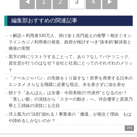
前
1
2
3
4
次
へ
へ
編集部おすすめの関連記事
＜解説＞利用者330万人、掛け金１兆円超えの衝撃！相次ぐオン
ラインカジノ利用者の発覚、政府が検討すべき“抜本的”解決策と
摘発の実態
黒字の時にリストラすることって、あり？なし？パナソニック、
資生堂が行うのはなぜ？会社と社員にとってのそれぞれのメリッ
ト
「クールジャパン」の失敗をくり返すな！世界を席巻する日本の
エンタメ さらなる飛躍に必要な視点、水を差さずに油を差せ
朝ドラ『あんぱん』は女優・今田美桜の“代表作”となるのか？
「美しい眼」の演技から「スターの動き」へ、河合優実と原菜乃
華と三姉妹の演技にも注目
洋上風力の“法則”崩れる！事業者の「撤退」が相次ぐ理由 もは
や諦めるしかないのか？
PR