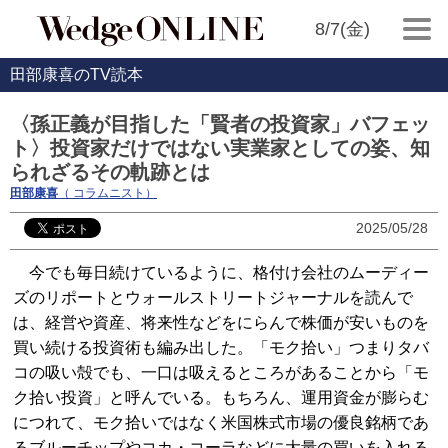
8/7(金)
田部康喜のTV読本
〈孫正義が目指した「賢者の投資家」バフェッ
ト〉投資家だけではない実業家としての姿、知
られざるその軌跡とは
田部康喜
（ コラムニスト）
2025/05/28
今でも毎日続けているように、格付け会社のムーディー
ズのリポートとウォールストリートジャーナルを読んで
は、経営や資産、将来性などをにらんで株価が安いものを
買い続ける投資術も編み出した。「モク拾い」つまりタバ
コの吸い殻でも、一口は吸えるところがあることから「モ
ク拾い投資」と呼んでいる。もちろん、運用資金が膨らむ
につれて、モク拾いではなく米国株式市場の優良銘柄であ
るブルーチップやコカ・コーラなどに大量の買いを入れる