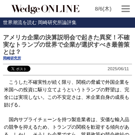
8/6(木)
世界潮流を読む 岡崎研究所論評集
アメリカ企業の決算説明会で起きた異変！不確
実なトランプの世界で企業が選択すべき最善策
とは？
岡崎研究所
2025/06/11
こうした不確実性が続く限り、関税の脅威で外国企業を
米国への投資に駆り立てようというトランプの野望は、完
全には実現しない。この不安定さは、米企業自身の成長も
妨げる。
国内サプライチェーンを持つ製造業者は、安価な輸入品
の競争を抑えるため、トランプの関税を歓迎する傾向があ
る。しかし、そうした企業ですら、貿易政策や競合他社の