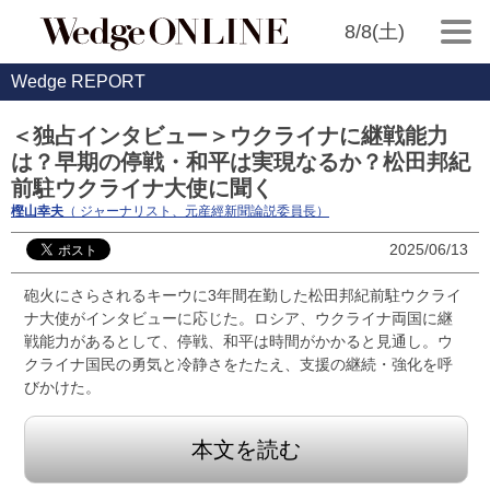
8/8(土)
Wedge REPORT
＜独占インタビュー＞ウクライナに継戦能力
は？早期の停戦・和平は実現なるか？松田邦紀
前駐ウクライナ大使に聞く
樫山幸夫
（ ジャーナリスト、元産經新聞論説委員長）
2025/06/13
砲火にさらされるキーウに3年間在勤した松田邦紀前駐ウクライ
ナ大使がインタビューに応じた。ロシア、ウクライナ両国に継
戦能力があるとして、停戦、和平は時間がかかると見通し。ウ
クライナ国民の勇気と冷静さをたたえ、支援の継続・強化を呼
びかけた。
本文を読む