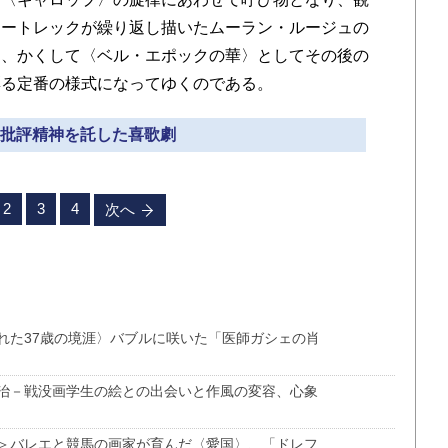
ロートレックが繰り返し描いたムーラン・ルージュの
は、かくして〈ベル・エポックの華〉としてその後の
彩る定番の様式になってゆくのである。
» 批評精神を託した喜歌劇
2
3
4
次へ
れた37歳の境涯〉バブルに咲いた「医師ガシェの肖
治－戦没画学生の絵との出会いと作風の変容、心象
＞バレエと競馬の画家が育んだ〈愛国〉、「ドレフ