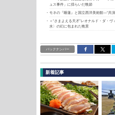
ュス事件」に揺らいだ晩節
モネの『睡蓮』と国立西洋美術館―“共
＜“さまよえる天才”レオナルド・ダ・
水〉の幻に包まれた晩景
バックナンバー
新着記事