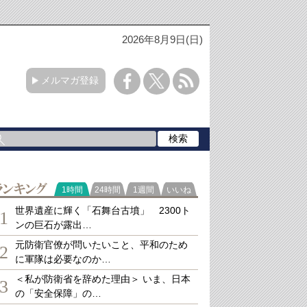
2026年8月9日(日)
メルマガ登録
ランキング
1時間
24時間
1週間
いいね
世界遺産に輝く「石舞台古墳」 2300ト
1
ンの巨石が露出…
元防衛官僚が問いたいこと、平和のため
2
に軍隊は必要なのか…
＜私が防衛省を辞めた理由＞ いま、日本
3
の「安全保障」の…