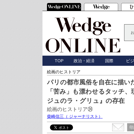
TOP
政治・経済
国際
ビ
絵画のヒストリア
パリの都市風俗を自在に描い
「苦み」も漂わせるタッチ、
ジュのラ・グリュ』の存在
絵画のヒストリア㉔
柴崎信三
（ ジャーナリスト）
印