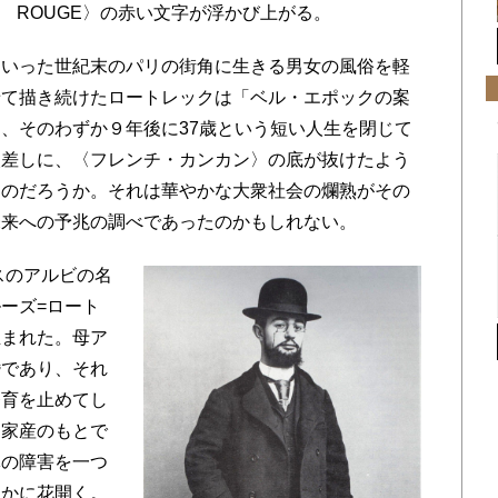
N ROUGE〉の赤い文字が浮かび上がる。
いった世紀末のパリの街角に生きる男女の風俗を軽
せて描き続けたロートレックは「ベル・エポックの案
、そのわずか９年後に37歳という短い人生を閉じて
眼差しに、〈フレンチ・カンカン〉の底が抜けたよう
たのだろうか。それは華やかな大衆社会の爛熟がその
未来への予兆の調べであったのかもしれない。
スのアルビの名
ーズ=ロート
生まれた。母ア
婚であり、それ
発育を止めてし
な家産のもとで
体の障害を一つ
なかに花開く。