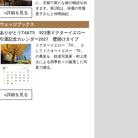
に、京都で新たな旅の物語を紡
ぎます。第1部は、俳優の常盤
»詳細を見る
貴子さんと仲間由紀…
ウェッジブックス
ありがとうT4&T5 923形ドクターイエロー
引退記念カレンダー2027 壁掛けタイプ
ドクターイエロー「T4」、そ
してドクターイエロー「T5」
の勇姿を、鉄道写真家・村上悠
太による四季折々の厳選した写
真で綴る。
»詳細を見る