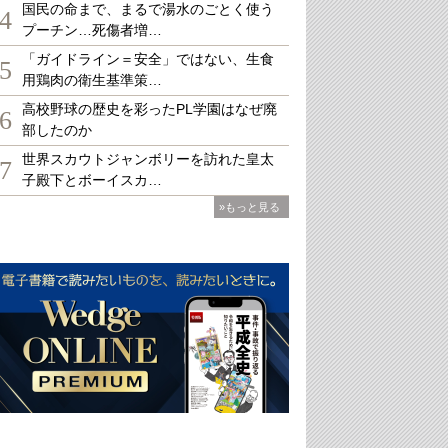
国民の命まで、まるで湯水のごとく使う
4
プーチン…死傷者増…
「ガイドライン＝安全」ではない、生食
5
用鶏肉の衛生基準策…
高校野球の歴史を彩ったPL学園はなぜ廃
6
部したのか
世界スカウトジャンボリーを訪れた皇太
7
子殿下とボーイスカ…
»もっと見る