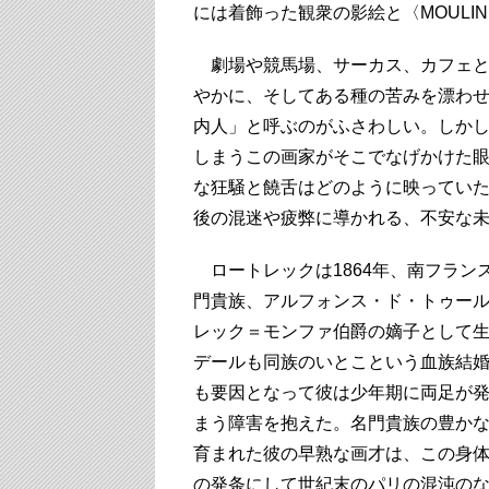
には着飾った観衆の影絵と〈MOULI
劇場や競馬場、サーカス、カフェと
やかに、そしてある種の苦みを漂わ
内人」と呼ぶのがふさわしい。しかし
しまうこの画家がそこでなげかけた
な狂騒と饒舌はどのように映ってい
後の混迷や疲弊に導かれる、不安な
ロートレックは1864年、南フラン
門貴族、アルフォンス・ド・トゥール
レック＝モンファ伯爵の嫡子として
デールも同族のいとこという血族結
も要因となって彼は少年期に両足が
まう障害を抱えた。名門貴族の豊か
育まれた彼の早熟な画才は、この身
の発条にして世紀末のパリの混沌の