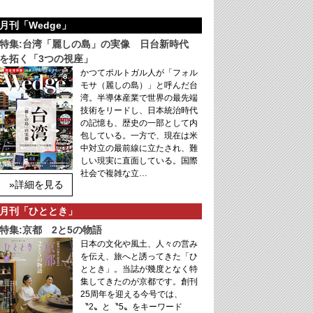
月刊「Wedge」
特集:台湾「麗しの島」の実像 日台新時代
を拓く「3つの視座」
かつてポルトガル人が「フォル
モサ（麗しの島）」と呼んだ台
湾。半導体産業で世界の最先端
技術をリードし、日本統治時代
の記憶も、歴史の一部として内
包している。一方で、現在は米
中対立の最前線に立たされ、難
しい現実に直面している。国際
社会で複雑な立…
»詳細を見る
月刊「ひととき」
特集:京都 2と5の物語
日本の文化や風土、人々の営み
を伝え、旅へと誘ってきた「ひ
ととき」。当誌が幾度となく特
集してきたのが京都です。創刊
25周年を迎える今号では、
〝2〟と〝5〟をキーワード