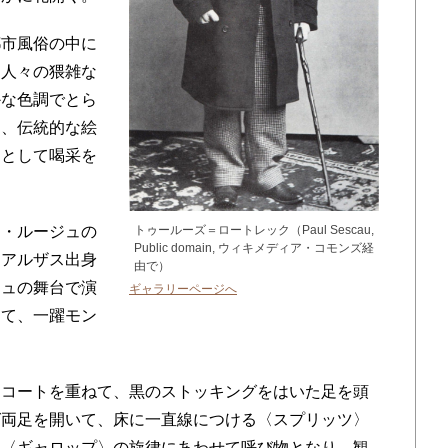
市風俗の中に
た人々の猥雑な
かな色調でとら
は、伝統的な絵
アとして喝采を
トゥールーズ＝ロートレック（Paul Sescau,
・ルージュの
Public domain, ウィキメディア・コモンズ経
はアルザス出身
由で）
ジュの舞台で演
ギャラリーページへ
って、一躍モン
コートを重ねて、黒のストッキングをはいた足を頭
ば両足を開いて、床に一直線につける〈スプリッツ〉
な〈ギャロップ〉の旋律にあわせて呼び物となり、観