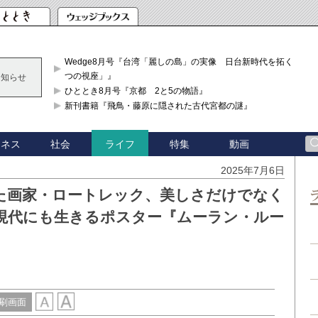
Wedge8月号『台湾「麗しの島」の実像 日台新時代を拓く「3
つの視座」』
お知らせ
ひととき8月号『京都 2と5の物語』
新刊書籍『飛鳥・藤原に隠された古代宮都の謎』
ジネス
社会
特集
動画
ライフ
2025年7月6日
た画家・ロートレック、美しさだけでなく
現代にも生きるポスター『ムーラン・ルー
刷画面