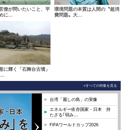
官僚が問いたいこと、平
環境問題の本質は人間の〝超消
めに…
費問題〟大…
産に輝く「石舞台古墳」
0…
»すべての特集を見る
台湾「麗しの島」の実像
エネルギー依存国家・日本 持
たざる｢弱み…
FIFAワールドカップ2026