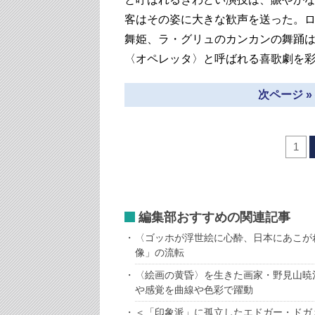
客はその姿に大きな歓声を送った。
舞姫、ラ・グリュのカンカンの舞踊
〈オペレッタ〉と呼ばれる喜歌劇を
次ページ 
1
編集部おすすめの関連記事
〈ゴッホが浮世絵に心酔、日本にあこが
像」の流転
〈絵画の黄昏〉を生きた画家・野見山暁
や感覚を曲線や色彩で躍動
＜「印象派」に孤立したエドガー・ドガ