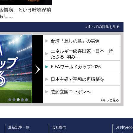
習慣病」という呼称が消
もし…
»すべての特集を見る
台湾「麗しの島」の実像
エネルギー依存国家・日本 持
たざる｢弱み…
FIFAワールドカップ2026
日本主導で平和の再構築を
造船立国ニッポンへ
»もっと見る
最新記事一覧
会社案内
月刊Wedg