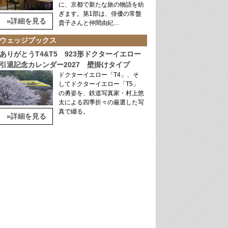
に、京都で新たな旅の物語を紡
ぎます。第1部は、俳優の常盤
»詳細を見る
貴子さんと仲間由紀…
ウェッジブックス
ありがとうT4&T5 923形ドクターイエロー
引退記念カレンダー2027 壁掛けタイプ
ドクターイエロー「T4」、そ
してドクターイエロー「T5」
の勇姿を、鉄道写真家・村上悠
太による四季折々の厳選した写
真で綴る。
»詳細を見る