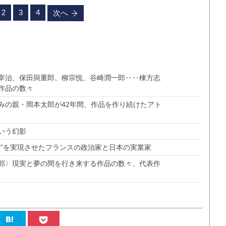
2
3
4
次へ
宰治、保田與重郎、柳宗悦、谷崎潤一郎‥‥棟方志
作品の数々
みの親・岡本太郎が42年間、作品を作り続けたアト
いう幻影
演”を実現させたフランスの政治家と日本の実業家
郎〉現実と夢の間を行き来する作品の数々、代表作