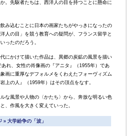
のか。先駆者たちは、西洋人の目を持つことに懸命に
飲み込むことに日本の画家たちがやっきになったの
西洋人の目」を競う教育への疑問が、フランス留学と
ていったのだろう。
代にかけて描いた作品は、異郷の炭鉱の風景を描い
であれ、女性の肖像画の『アニタ』（1955年）であ
具象画に重厚なデフォルメをくわえたフォーヴィズム
岩上の人』（1959年）はその頂点をなす。
ルな風景や人物の〈かたち〉から、奔放な明るい色
へと、作風を大きく変えていった。
 » 大学紛争の「波」