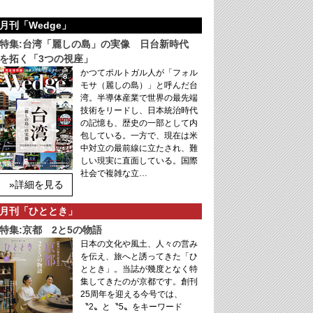
月刊「Wedge」
特集:台湾「麗しの島」の実像 日台新時代
を拓く「3つの視座」
かつてポルトガル人が「フォル
モサ（麗しの島）」と呼んだ台
湾。半導体産業で世界の最先端
技術をリードし、日本統治時代
の記憶も、歴史の一部として内
包している。一方で、現在は米
中対立の最前線に立たされ、難
しい現実に直面している。国際
社会で複雑な立…
»詳細を見る
月刊「ひととき」
特集:京都 2と5の物語
日本の文化や風土、人々の営み
を伝え、旅へと誘ってきた「ひ
ととき」。当誌が幾度となく特
集してきたのが京都です。創刊
25周年を迎える今号では、
〝2〟と〝5〟をキーワード