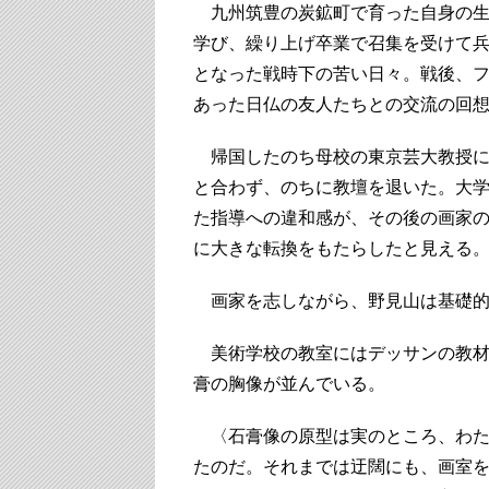
九州筑豊の炭鉱町で育った自身の生
学び、繰り上げ卒業で召集を受けて
となった戦時下の苦い日々。戦後、
あった日仏の友人たちとの交流の回
帰国したのち母校の東京芸大教授に
と合わず、のちに教壇を退いた。大
た指導への違和感が、その後の画家の
に大きな転換をもたらしたと見える
画家を志しながら、野見山は基礎的
美術学校の教室にはデッサンの教材
膏の胸像が並んでいる。
〈石膏像の原型は実のところ、わた
たのだ。それまでは迂闊にも、画室