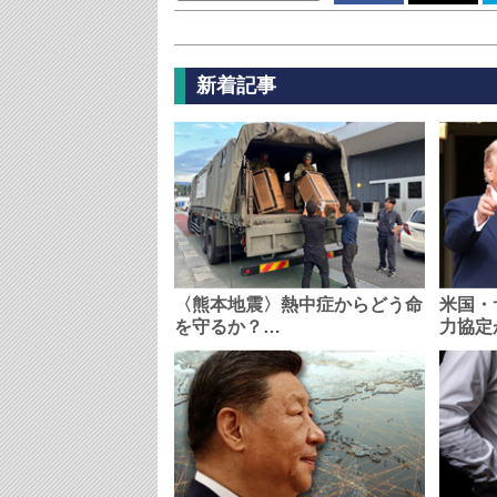
新着記事
〈熊本地震〉熱中症からどう命
米国・
を守るか？…
力協定