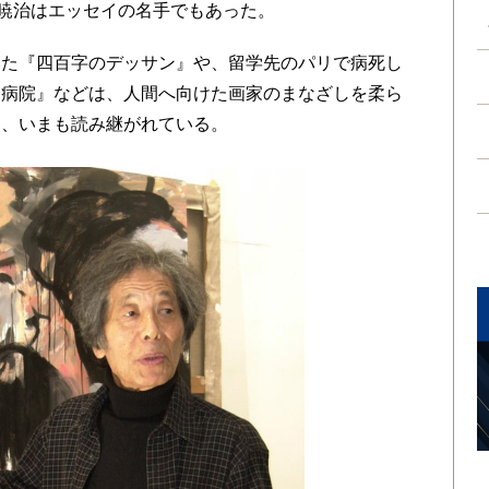
暁治はエッセイの名手でもあった。
た『四百字のデッサン』や、留学先のパリで病死し
イ病院』などは、人間へ向けた画家のまなざしを柔ら
て、いまも読み継がれている。