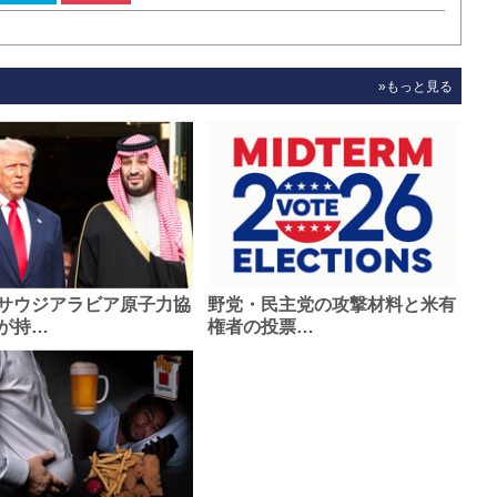
»もっと見る
サウジアラビア原子力協
野党・民主党の攻撃材料と米有
が持…
権者の投票…