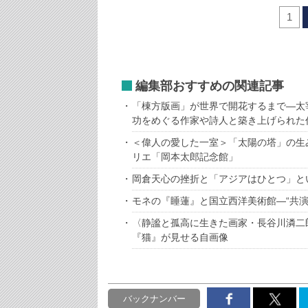
1
編集部おすすめの関連記事
「棟方版画」が世界で開花するまで―太
功をめぐる作家や詩人と築き上げられた
＜偉人の愛した一室＞「太陽の塔」の生
リエ「岡本太郎記念館」
岡倉天心の挫折と「アジアはひとつ」と
モネの『睡蓮』と国立西洋美術館―“共
〈静謐と孤高に生きた画家・長谷川潾二
『猫』が見せる自画像
バックナンバー