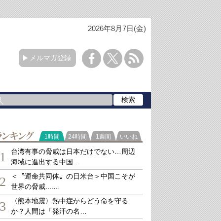
2026年8月7日(金)
メルマガ登録
ランキング
1時間
24時間
1週間
いいね
台湾有事の脅威は日本だけでない…周辺
1
海域に進出する中国…
＜〝運命共同体〟の日米台＞中国こそが
2
世界の脅威....…
〈熊本地震〉熱中症からどう命を守る
3
か？人間は「発汗の名…