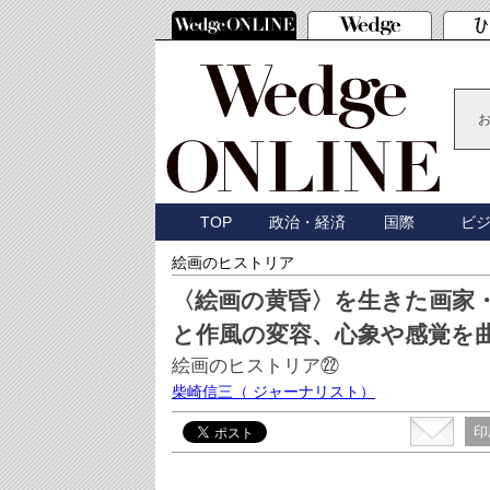
TOP
政治・経済
国際
ビ
絵画のヒストリア
〈絵画の黄昏〉を生きた画家
と作風の変容、心象や感覚を
絵画のヒストリア㉒
柴崎信三
（ ジャーナリスト）
印