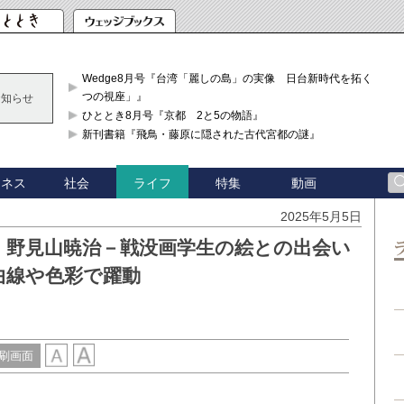
Wedge8月号『台湾「麗しの島」の実像 日台新時代を拓く「3
つの視座」』
お知らせ
ひととき8月号『京都 2と5の物語』
新刊書籍『飛鳥・藤原に隠された古代宮都の謎』
ジネス
社会
特集
動画
ライフ
2025年5月5日
・野見山暁治－戦没画学生の絵との出会い
曲線や色彩で躍動
刷画面