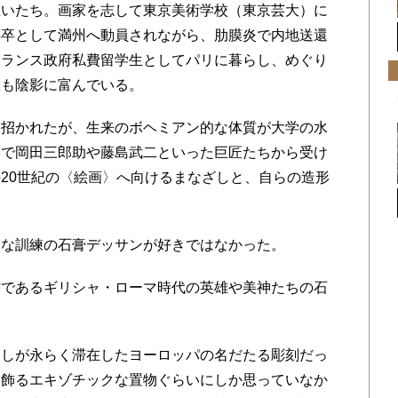
いたち。画家を志して東京美術学校（東京芸大）に
兵卒として満州へ動員されながら、肋膜炎で内地送還
フランス政府私費留学生としてパリに暮らし、めぐり
想も陰影に富んでいる。
招かれたが、生来のボヘミアン的な体質が大学の水
学で岡田三郎助や藤島武二といった巨匠たちから受け
20世紀の〈絵画〉へ向けるまなざしと、自らの造形
。
な訓練の石膏デッサンが好きではなかった。
であるギリシャ・ローマ時代の英雄や美神たちの石
しが永らく滞在したヨーロッパの名だたる彫刻だっ
を飾るエキゾチックな置物ぐらいにしか思っていなか