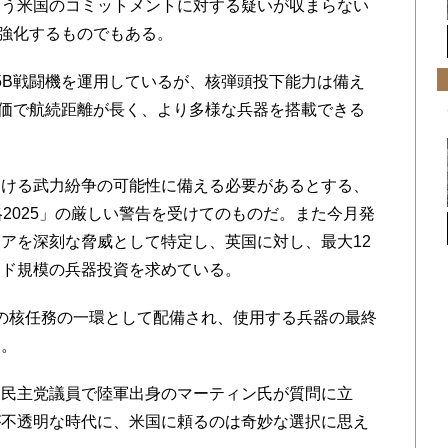
いう米国のコミットメントに対する疑いが収まらない
を強化するものでもある。
5B戦闘機を運用しているが、核弾頭投下能力は備え
り安価で航続距離が長く、より多様な兵器を搭載できる
ける武力紛争の可能性に備える必要があるとする、
2025」の厳しい警告を受けてのものだ。また今月発
アを深刻な脅威として特定し、英国に対し、最大12
ンド規模の兵器投資を求めている。
TOの核任務の一環として配備され、使用する兵器の最終
た。
民主党議員で陸軍出身のマーティン氏が質問に立
が不透明な時代に、米国に頼るのは奇妙な選択に思え