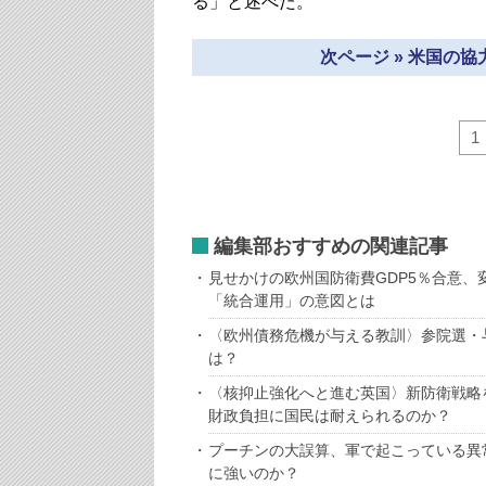
る」と述べた。
次ページ » 米国の
1
編集部おすすめの関連記事
見せかけの欧州国防衛費GDP5％合意
「統合運用」の意図とは
〈欧州債務危機が与える教訓〉参院選・
は？
〈核抑止強化へと進む英国〉新防衛戦略
財政負担に国民は耐えられるのか？
プーチンの大誤算、軍で起こっている異
に強いのか？