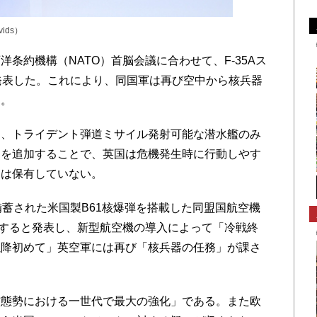
dvids）
条約機構（NATO）首脳会議に合わせて、F-35Aス
発表した。これにより、同国軍は再び空中から核兵器
る。
、トライデント弾道ミサイル発射可能な潜水艦のみ
力を追加することで、英国は危機発生時に行動しやす
器は保有していない。
蓄された米国製B61核爆弾を搭載した同盟国航空機
加すると発表し、新型航空機の導入によって「冷戦終
以降初めて」英空軍には再び「核兵器の任務」が課さ
態勢における一世代で最大の強化」である。また欧