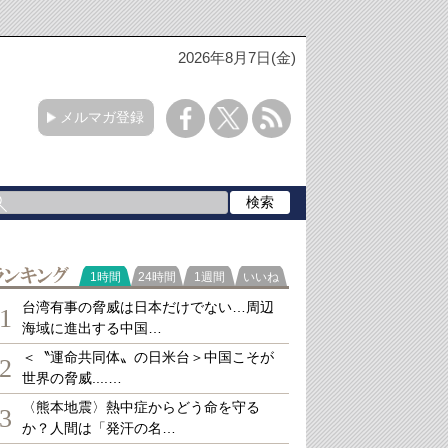
2026年8月7日(金)
メルマガ登録
ランキング
1時間
24時間
1週間
いいね
台湾有事の脅威は日本だけでない…周辺
1
海域に進出する中国…
＜〝運命共同体〟の日米台＞中国こそが
2
世界の脅威....…
〈熊本地震〉熱中症からどう命を守る
3
か？人間は「発汗の名…