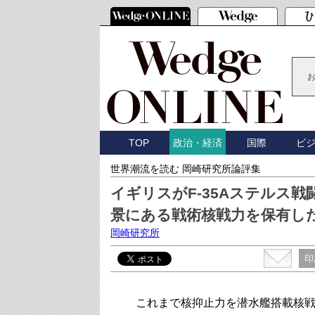
TOP
国際
ビ
政治・経済
世界潮流を読む 岡崎研究所論評集
イギリスがF-35Aステルス
景にある戦術核戦力を保有し
岡崎研究所
印
これまで核抑止力を潜水艦搭載核戦力