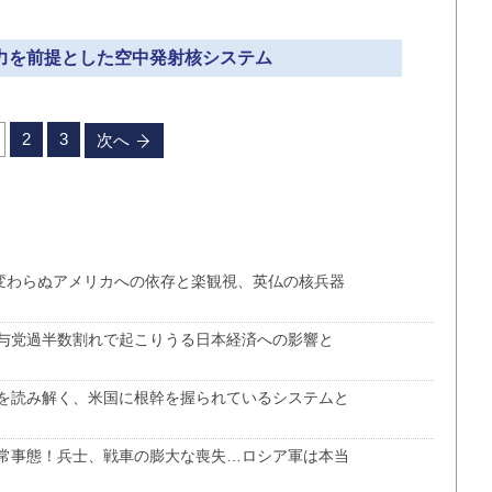
協力を前提とした空中発射核システム
2
3
次へ
、変わらぬアメリカへの依存と楽観視、英仏の核兵器
与党過半数割れで起こりうる日本経済への影響と
を読み解く、米国に根幹を握られているシステムと
常事態！兵士、戦車の膨大な喪失…ロシア軍は本当