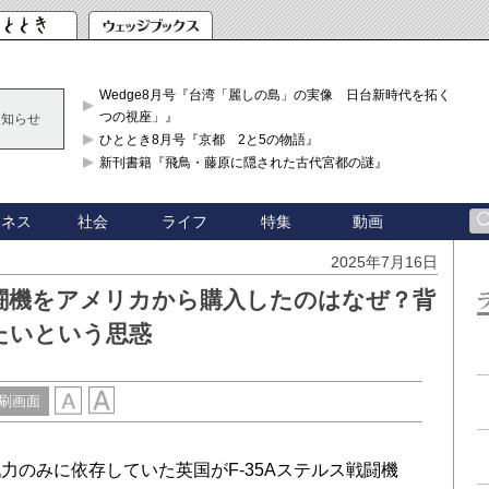
Wedge8月号『台湾「麗しの島」の実像 日台新時代を拓く「3
つの視座」』
お知らせ
ひととき8月号『京都 2と5の物語』
新刊書籍『飛鳥・藤原に隠された古代宮都の謎』
ジネス
社会
ライフ
特集
動画
2025年7月16日
戦闘機をアメリカから購入したのはなぜ？背
たいという思惑
刷画面
のみに依存していた英国がF-35Aステルス戦闘機