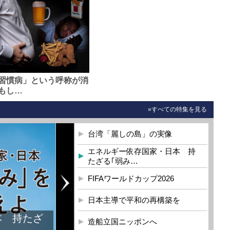
習慣病」という呼称が消
もし…
»すべての特集を見る
台湾「麗しの島」の実像
エネルギー依存国家・日本 持
たざる｢弱み…
FIFAワールドカップ2026
日本主導で平和の再構築を
造船立国ニッポンへ