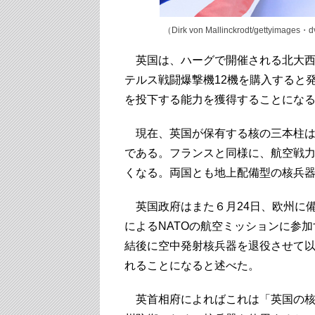
（Dirk von Mallinckrodt/gettyimages・
英国は、ハーグで開催される北大西洋
テルス戦闘爆撃機12機を購入すると
を投下する能力を獲得することにな
現在、英国が保有する核の三本柱は
である。フランスと同様に、航空戦
くなる。両国とも地上配備型の核兵
英国政府はまた６月24日、欧州に備
によるNATOの航空ミッションに参
結後に空中発射核兵器を退役させて
れることになると述べた。
英首相府によればこれは「英国の核