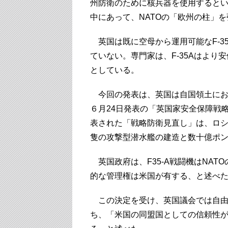
州防衛のために核兵器を使用すると
中にあって、NATOの「欧州の柱」
英国は既に空母から運用可能なF-3
ていない。専門家は、F-35Aはよ
としている。
今回の発表は、英国は自国領土にお
６月24日発表の「英国家安全保障戦略
表された「戦略防衛見直し」は、ロシ
隻の攻撃型潜水艦の建造と数十億ポ
英国政府は、F35-A戦闘機はNA
的な管理権は米国が有する、と述べ
この決定を受け、英国議会では自由
ち、「米国の同盟国としての信頼性