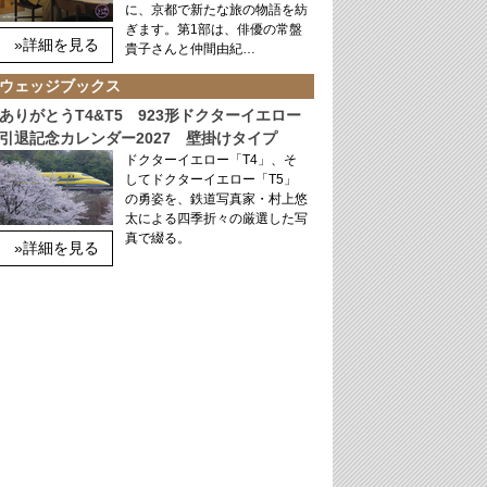
に、京都で新たな旅の物語を紡
ぎます。第1部は、俳優の常盤
»詳細を見る
貴子さんと仲間由紀…
ウェッジブックス
ありがとうT4&T5 923形ドクターイエロー
引退記念カレンダー2027 壁掛けタイプ
ドクターイエロー「T4」、そ
してドクターイエロー「T5」
の勇姿を、鉄道写真家・村上悠
太による四季折々の厳選した写
真で綴る。
»詳細を見る