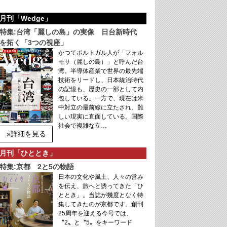
月刊「Wedge」
特集:台湾「麗しの島」の実像 日台新時代
を拓く「3つの視座」
かつてポルトガル人が「フォル
モサ（麗しの島）」と呼んだ台
湾。半導体産業で世界の最先端
技術をリードし、日本統治時代
の記憶も、歴史の一部として内
包している。一方で、現在は米
中対立の最前線に立たされ、難
しい現実に直面している。国際
社会で複雑な立…
»詳細を見る
月刊「ひととき」
特集:京都 2と5の物語
日本の文化や風土、人々の営み
を伝え、旅へと誘ってきた「ひ
ととき」。当誌が幾度となく特
集してきたのが京都です。創刊
25周年を迎える今号では、
〝2〟と〝5〟をキーワード