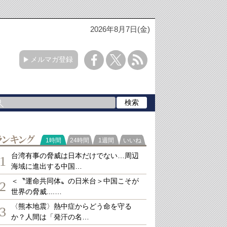
2026年8月7日(金)
メルマガ登録
ランキング
1時間
24時間
1週間
いいね
台湾有事の脅威は日本だけでない…周辺
1
海域に進出する中国…
＜〝運命共同体〟の日米台＞中国こそが
2
世界の脅威....…
〈熊本地震〉熱中症からどう命を守る
3
か？人間は「発汗の名…