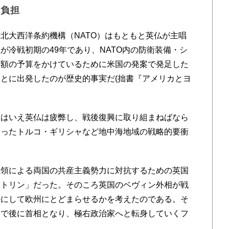
衛負担
大西洋条約機構（NATO）はもともと英仏が主唱
が冷戦初期の49年であり、NATO内の防衛装備・シ
多額の予算をかけているために米国の発案で発足した
とに出発したのが歴史的事実だ(拙書『アメリカとヨ
はいえ英仏は疲弊し、戦後復興に取り組まねばなら
あったトルコ・ギリシャなど地中海地域の戦略的要衝
。
領による両国の共産主義勢力に対抗するための英国
クトリン」だった。そのころ英国のベヴィン外相が戦
かにして欧州にとどまらせるかを考えたのである。そ
参で後に首相となり、極右政治家へと転身していくフ