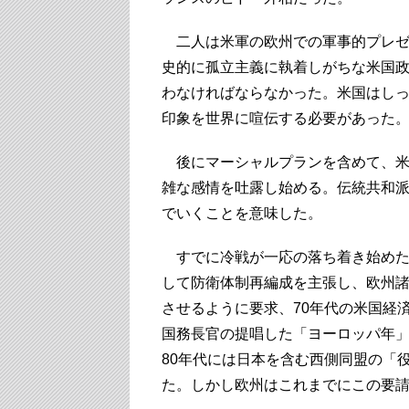
二人は米軍の欧州での軍事的プレゼ
史的に孤立主義に執着しがちな米国
わなければならなかった。米国はし
印象を世界に喧伝する必要があった
後にマーシャルプランを含めて、米国
雑な感情を吐露し始める。伝統共和
でいくことを意味した。
すでに冷戦が一応の落ち着き始めた
して防衛体制再編成を主張し、欧州諸国
させるように要求、70年代の米国経
国務長官の提唱した「ヨーロッパ年」
80年代には日本を含む西側同盟の「
た。しかし欧州はこれまでにこの要