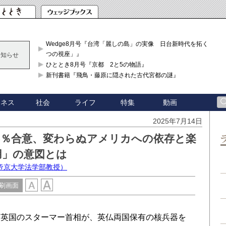
Wedge8月号『台湾「麗しの島」の実像 日台新時代を拓く「3
つの視座」』
お知らせ
ひととき8月号『京都 2と5の物語』
新刊書籍『飛鳥・藤原に隠された古代宮都の謎』
ジネス
社会
ライフ
特集
動画
2025年7月14日
5％合意、変わらぬアメリカへの依存と楽
用」の意図とは
帝京大学法学部教授）
刷画面
英国のスターマー⾸相が、英仏両国保有の核兵器を