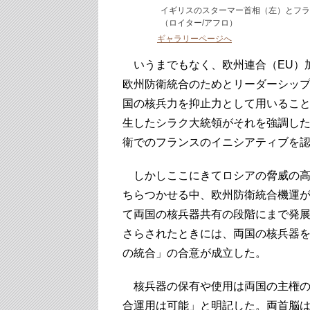
イギリスのスターマー首相（左）とフラ
（ロイター/アフロ）
ギャラリーページへ
いうまでもなく、欧州連合（EU）
欧州防衛統合のためとリーダーシッ
国の核兵力を抑止力として用いること
生したシラク大統領がそれを強調し
衛でのフランスのイニシアティブを
しかしここにきてロシアの脅威の高
ちらつかせる中、欧州防衛統合機運
て両国の核兵器共有の段階にまで発
さらされたときには、両国の核兵器
の統合」の合意が成立した。
核兵器の保有や使⽤は両国の主権の
合運⽤は可能」と明記した。両⾸脳