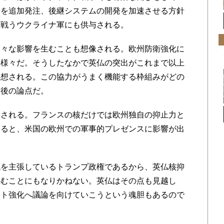
」を追加発注、後継システムの開発を加速させる⽅針
と戦うウクライナ軍にも供与される。
々な影響を生むことも想像される。欧州防衛強化に
国様々だ。そうしたなかで英仏の突出がこれまで以上
予想される。この協力がうまく機能する枠組みがどの
今後の論点だ。
される。フランスの核だけでは欧州独自の抑止力と
なると、米国の欧州での軍事的プレゼンスに影響が出
を主張しているトランプ政権であるから、英仏核抑
生むことにもなりかねない。英仏はその点も見越し
ント強化へ議論を向けていこうという魂胆もあるので