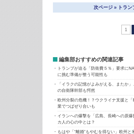
次ページ » トラ
1
編集部おすすめの関連記事
トランプが迫る「防衛費５％」要求にN
に挑む準備が整う可能性も
「イラクの記憶がよみがえる、またか」
の自衛隊幹部も愕然
欧州分裂の危機！？ウクライナ支援と「
業でつばぜり合いも
イランへの爆撃を「広島、長崎への原爆
カ人の心の中とは？
もはや「“離婚”もやむを得ない」欧州