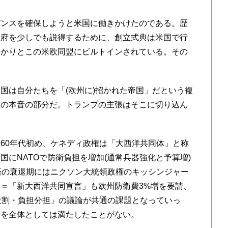
ンスを確保しようと米国に働きかけたのである。歴
政府を少しでも説得するために、創立式典は米国で行
っかりとこの米欧同盟にビルトインされている。その
。
は自分たちを「(欧州に)招かれた帝国」だという複
派の本音の部分だ。トランプの主張はそこに切り込ん
60年代初め、ケネディ政権は「大西洋共同体」と称
にNATOで防衛負担を増加(通常兵器強化と予算増)
済の衰退期にはニクソン大統領政権のキッシンジャー
＝「新大西洋共同宣言」も欧州防衛費3%増を要請、
役割・負担分担」の議論が共通の課題となっていっ
請を全体としては満たしたことがない。