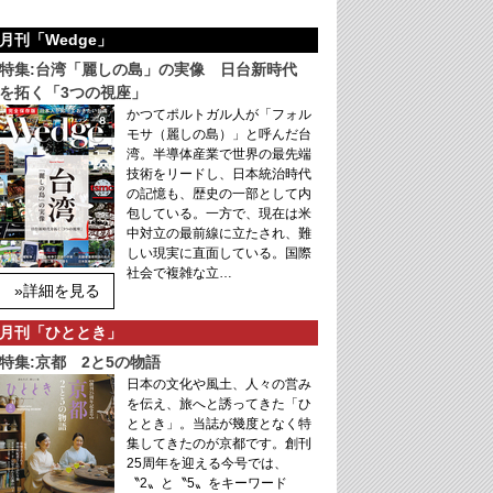
月刊「Wedge」
特集:台湾「麗しの島」の実像 日台新時代
を拓く「3つの視座」
かつてポルトガル人が「フォル
モサ（麗しの島）」と呼んだ台
湾。半導体産業で世界の最先端
技術をリードし、日本統治時代
の記憶も、歴史の一部として内
包している。一方で、現在は米
中対立の最前線に立たされ、難
しい現実に直面している。国際
社会で複雑な立…
»詳細を見る
月刊「ひととき」
特集:京都 2と5の物語
日本の文化や風土、人々の営み
を伝え、旅へと誘ってきた「ひ
ととき」。当誌が幾度となく特
集してきたのが京都です。創刊
25周年を迎える今号では、
〝2〟と〝5〟をキーワード