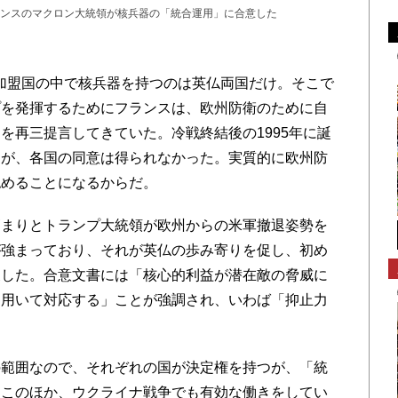
ンスのマクロン大統領が核兵器の「統合運用」に合意した
加盟国の中で核兵器を持つのは英仏両国だけ。そこで
プを発揮するためにフランスは、欧州防衛のために自
を再三提言してきていた。冷戦終結後の1995年に誕
たが、各国の同意は得られなかった。実質的に欧州防
認めることになるからだ。
まりとトランプ大統領が欧州からの米軍撤退姿勢を
が強まっており、それが英仏の歩み寄りを促し、初め
展した。合意文書には「核⼼的利益が潜在敵の脅威に
を用いて対応する」ことが強調され、いわば「抑止力
範囲なので、それぞれの国が決定権を持つが、「統
はこのほか、ウクライナ戦争でも有効な働きをしてい