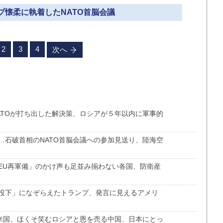
ンプ懐柔に執着したNATO首脳会議
2
3
4
次へ
ATOが打ち出した解決策、ロシアが５年以内に軍事的
…石破首相のNATO首脳会議への参加見送り、陸海空
EU再軍備」のかけ声も足並み揃わない各国、防衛産
投下」になぞらえたトランプ、発言に見えるアメリ
と米国、ほくそ笑むロシアと恩を売る中国、日本にとっ