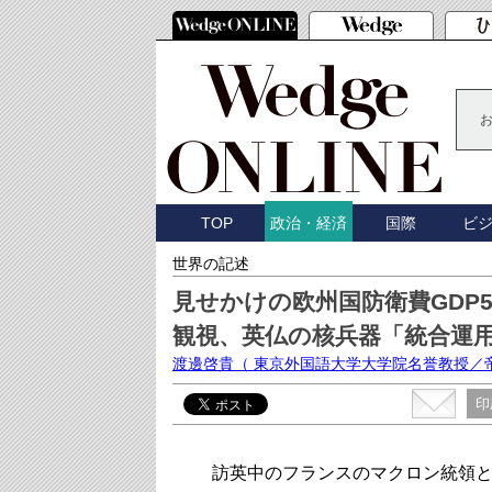
TOP
国際
ビ
政治・経済
世界の記述
見せかけの欧州国防衛費GDP
観視、英仏の核兵器「統合運
渡邊啓貴
（ 東京外国語大学大学院名誉教授／
印
訪英中のフランスのマクロン統領と