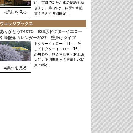
に、京都で新たな旅の物語を紡
ぎます。第1部は、俳優の常盤
»詳細を見る
貴子さんと仲間由紀…
ウェッジブックス
ありがとうT4&T5 923形ドクターイエロー
引退記念カレンダー2027 壁掛けタイプ
ドクターイエロー「T4」、そ
してドクターイエロー「T5」
の勇姿を、鉄道写真家・村上悠
太による四季折々の厳選した写
真で綴る。
»詳細を見る