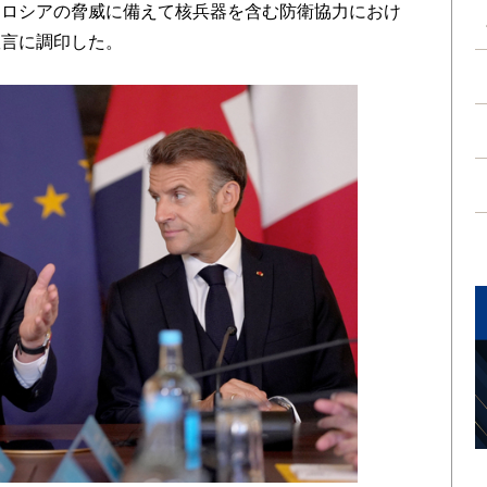
、ロシアの脅威に備えて核兵器を含む防衛協⼒におけ
宣⾔に調印した。