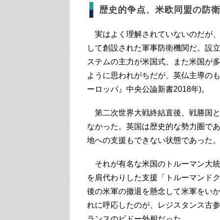
歴史的争点、米欧同盟の防
実はよく理解されていないのだが、北
して創設された軍事防衛機関だ。設立
ステムの主力が米国式、また米国が
ように思われがちだが、英仏主導のも
ーロッパ』中央公論新書2018年)。
第二次世界大戦終結直後、戦勝国と
なかった。英国は歴史的な勢力圏で
地への支援もできない状態であった
それが有名な米国のトルーマン大統
を肩代わりした支援「トルーマンド
後の米軍の撤退を懸念して米軍をい
れに呼応したのが、レジスタンス古
ランスのビドー外相だった。