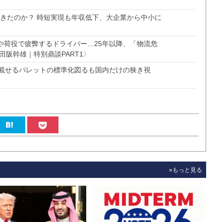
起きたのか？ 時短実現も年収低下、大企業から中小に
ちや荷役で疲弊するドライバー…25年以降、「物流危
田阪幹雄｜特別鼎談PART1〉
載せるパレットの標準化図るも国内だけの狭き視
»もっと見る