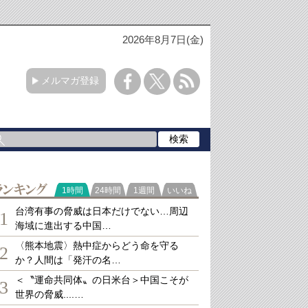
2026年8月7日(金)
メルマガ登録
ランキング
1時間
24時間
1週間
いいね
台湾有事の脅威は日本だけでない…周辺
1
海域に進出する中国…
〈熊本地震〉熱中症からどう命を守る
2
か？人間は「発汗の名…
＜〝運命共同体〟の日米台＞中国こそが
3
世界の脅威....…