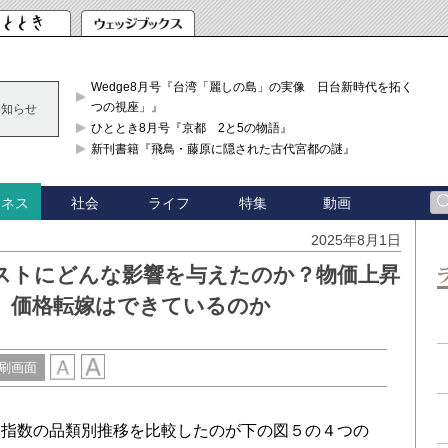
Wedge8月号『台湾「麗しの島」の実像 日台新時代を拓く「3
つの視座」』
お知らせ
ひととき8月号『京都 2と5の物語』
新刊書籍『飛鳥・藤原に隠された古代宮都の謎』
社会
ライフ
特集
動画
ジネス
2025年8月1日
コストにどんな影響を与えたのか？物価上昇
”、価格転嫁はできているのか
刷画面
指数の品類別推移を比較したのが下の図５の４つの