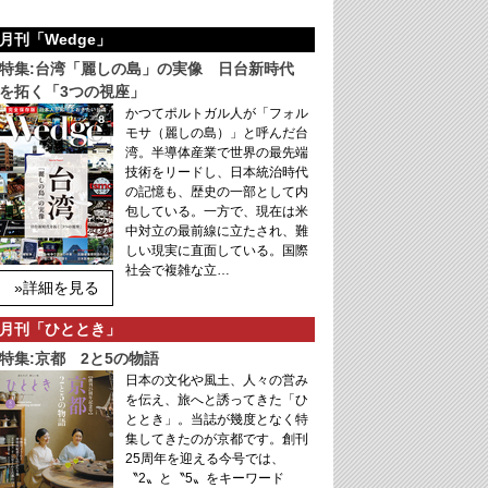
月刊「Wedge」
特集:台湾「麗しの島」の実像 日台新時代
を拓く「3つの視座」
かつてポルトガル人が「フォル
モサ（麗しの島）」と呼んだ台
湾。半導体産業で世界の最先端
技術をリードし、日本統治時代
の記憶も、歴史の一部として内
包している。一方で、現在は米
中対立の最前線に立たされ、難
しい現実に直面している。国際
社会で複雑な立…
»詳細を見る
月刊「ひととき」
特集:京都 2と5の物語
日本の文化や風土、人々の営み
を伝え、旅へと誘ってきた「ひ
ととき」。当誌が幾度となく特
集してきたのが京都です。創刊
25周年を迎える今号では、
〝2〟と〝5〟をキーワード