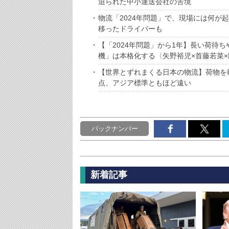
迫られた中小運送会社の苦境
物流「2024年問題」で、現場には何が
移ったドライバーも
【「2024年問題」から1年】長い荷待
機」は本格化する〈矢野裕児×首藤若菜×
【世界とずれまくる日本の物流】荷物を
点、アジア標準ともほど遠い
バックナンバー
新着記事