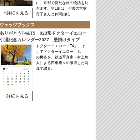
に、京都で新たな旅の物語を紡
ぎます。第1部は、俳優の常盤
»詳細を見る
貴子さんと仲間由紀…
ウェッジブックス
ありがとうT4&T5 923形ドクターイエロー
引退記念カレンダー2027 壁掛けタイプ
ドクターイエロー「T4」、そ
してドクターイエロー「T5」
の勇姿を、鉄道写真家・村上悠
太による四季折々の厳選した写
真で綴る。
»詳細を見る