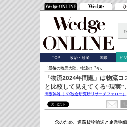
TOP
政治・経済
国際
ビ
「最後の暗黒大陸」物流の〝今〟
「物流2024年問題」は物流
と比較して見えてくる“現実
田阪幹雄
（ NX総合研究所リサーチフェロー）
印
念のため、道路貨物輸送と企業物価