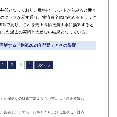
.44%となっており、近年のトレンドからみると極々
上のグラフが示す通り、物流費全体に占めるトラック
89%であり、これを売上高輸送費比率に換算すると
なり、これまた過去の実績と大差ない結果となっている。
ら理解する「物流2024年問題」とその影響
1
2
3
4
次へ
題」が深刻なのは都市部よりも地方……「適正運賃も
るため値上げしても、仕事と売り上げは減少……対応