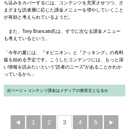
ち込みをカバーするには、コンテンツを充実させつつ、さ
まざまな読者層に応じた課金メニューを増やしていくこと
が有効と考えられているようだ。
また、Tony Brancato氏は、すでに次なる課金メニュー
も考えているという。
「今年の夏には、『オピニオン』と『クッキング』の有料
版を始める予定です。こうしたコンテンツには、もっと深
い情報を読みたいという“読者のニーズ”があることがわか
っているから」
次ページ » コンテンツ課金はメディアの救世主となるか
前
1
2
3
4
5