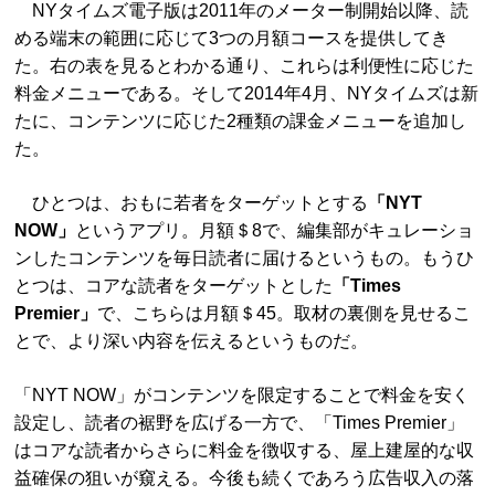
NYタイムズ電子版は2011年のメーター制開始以降、読
める端末の範囲に応じて3つの月額コースを提供してき
た。右の表を見るとわかる通り、これらは利便性に応じた
料金メニューである。そして2014年4月、NYタイムズは新
たに、コンテンツに応じた2種類の課金メニューを追加し
た。
ひとつは、おもに若者をターゲットとする
「NYT
NOW」
というアプリ。月額＄8で、編集部がキュレーショ
ンしたコンテンツを毎日読者に届けるというもの。もうひ
とつは、コアな読者をターゲットとした
「Times
Premier」
で、こちらは月額＄45。取材の裏側を見せるこ
とで、より深い内容を伝えるというものだ。
「NYT NOW」がコンテンツを限定することで料金を安く
設定し、読者の裾野を広げる一方で、「Times Premier」
はコアな読者からさらに料金を徴収する、屋上建屋的な収
益確保の狙いが窺える。今後も続くであろう広告収入の落