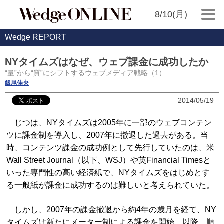
8/10(月)
Wedge REPORT
NYタイムズはなぜ、ウェブ課金に成功したか
“量”から“質”にシフトするウェブメディア戦略（1）
飯尾佳央
2014/05/19
じつは、NYタイムズは2005年に一部のウェブコンテン
ツに課金制を導入し、2007年に撤退した過去がある。当
時、コンテンツ課金の成功例として先行していたのは、米
Wall Street Journal（以下、WSJ）や英Financial Timesと
いった専門性の高い経済紙で、NYタイムズをはじめとす
る一般紙が課金に成功するのは難しいと考えられていた。
しかし、2007年の課金撤退から約4年の歳月を経て、NY
タイムズは新たにメーター制による課金を開始。以降、順