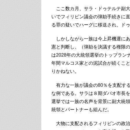
ここ数カ月、サラ・ドゥテルテ副大
いでフィリピン議会の弾劾手続きに
る罪の疑いでハーグに移送され、ド
しかしながら一族は今上昇機運にあ
憲と判断し、（弾劾を決議する権限
は2028年の大統領選挙のトップラ
年間マルコス家との泥試合が続くこ
りかねない。
有力な一族が議会の80％を支配す
な例である。サラは８期ダバオ市長を
選挙では一族の名声を背景に副大統
統領とパートナーも組んだ。
大物に支配されるフィリピンの政治