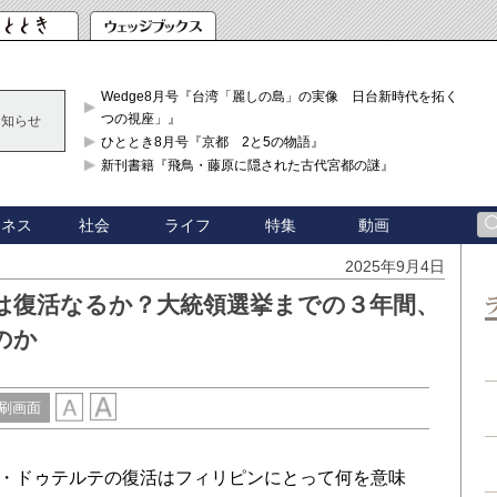
Wedge8月号『台湾「麗しの島」の実像 日台新時代を拓く「3
つの視座」』
お知らせ
ひととき8月号『京都 2と5の物語』
新刊書籍『飛鳥・藤原に隠された古代宮都の謎』
ジネス
社会
ライフ
特集
動画
2025年9月4日
は復活なるか？大統領選挙までの３年間、
のか
刷画面
「サラ・ドゥテルテの復活はフィリピンにとって何を意味