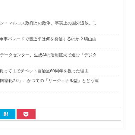
ピン・マルコス政権との政争、事実上の国外追放、し
の軍事パレードで習近平は何を発信するのか？鳩山由
のデータセンター、生成AIの活用拡大で進む「デジタ
負ってまでチベット自治区60周年を祝った理由
多国籍化2.0」…かつての「リージョナル型」とどう違