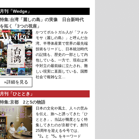
月刊「Wedge」
特集:台湾「麗しの島」の実像 日台新時代
を拓く「3つの視座」
かつてポルトガル人が「フォル
モサ（麗しの島）」と呼んだ台
湾。半導体産業で世界の最先端
技術をリードし、日本統治時代
の記憶も、歴史の一部として内
包している。一方で、現在は米
中対立の最前線に立たされ、難
しい現実に直面している。国際
社会で複雑な立…
»詳細を見る
月刊「ひととき」
特集:京都 2と5の物語
日本の文化や風土、人々の営み
を伝え、旅へと誘ってきた「ひ
ととき」。当誌が幾度となく特
集してきたのが京都です。創刊
25周年を迎える今号では、
〝2〟と〝5〟をキーワード