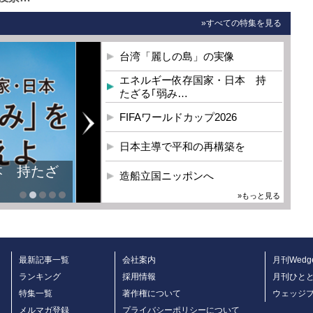
»すべての特集を見る
台湾「麗しの島」の実像
エネルギー依存国家・日本 持
たざる｢弱み…
FIFAワールドカップ2026
日本主導で平和の再構築を
造船立国ニッポンへ
»もっと見る
最新記事一覧
会社案内
月刊Wedg
ランキング
採用情報
月刊ひと
特集一覧
著作権について
ウェッジ
メルマガ登録
プライバシーポリシーについて