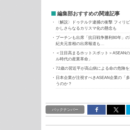
編集部おすすめの関連記事
〈解説〉ドゥテルテ逮捕の衝撃 フィリ
かしさらなるカリスマ化の懸念も
プーチンも出席「抗日戦争勝利80年」
紀夫元首相の出席報道も…
＜注目高まるホットスポット＞ASEAN
ル時代の産業革命」
72歳の習近平が高山病による命の危険を
日本企業が注視すべきASEAN企業の「
うのか？
バックナンバー