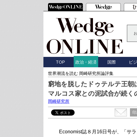
TOP
国際
ビ
政治・経済
世界潮流を読む 岡崎研究所論評集
窮地を脱したドゥテルテ王朝
マルコス家との泥試合が続く
岡崎研究所
印
Economist誌８月16日号が、