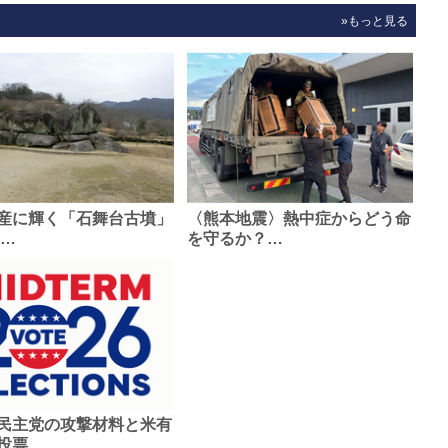
»もっと見る
産に輝く「石舞台古墳」
〈熊本地震〉熱中症からどう命
0…
を守るか？…
民主党の攻撃材料と米有
投票…