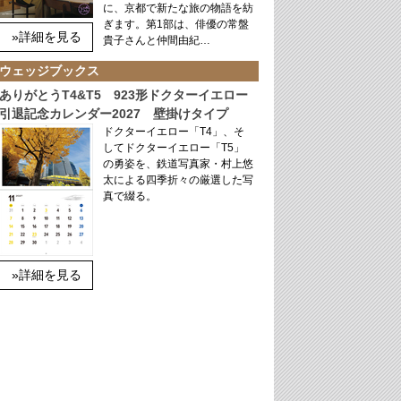
に、京都で新たな旅の物語を紡
ぎます。第1部は、俳優の常盤
»詳細を見る
貴子さんと仲間由紀…
ウェッジブックス
ありがとうT4&T5 923形ドクターイエロー
引退記念カレンダー2027 壁掛けタイプ
ドクターイエロー「T4」、そ
してドクターイエロー「T5」
の勇姿を、鉄道写真家・村上悠
太による四季折々の厳選した写
真で綴る。
»詳細を見る