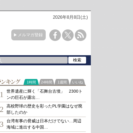
2026年8月8日(土)
メルマガ登録
ランキング
1時間
24時間
1週間
いいね
世界遺産に輝く「石舞台古墳」 2300ト
1
ンの巨石が露出…
高校野球の歴史を彩ったPL学園はなぜ廃
2
部したのか
台湾有事の脅威は日本だけでない…周辺
3
海域に進出する中国…