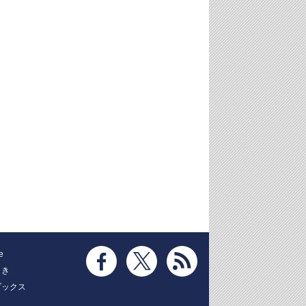
e
とき
ブックス