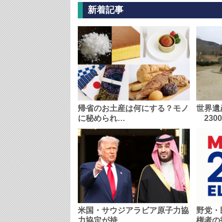
新着記事
帰省のお土産は何にする？モノ
世界遺
に秘められ…
230
米国・サウジアラビア原子力協
野党・
力協定が持…
権者の