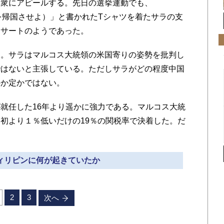
民衆にアピールする。先日の選挙運動でも、
を帰国させよ）」と書かれたTシャツを着たサラの支
ンサートのようであった。
。サラはマルコス大統領の米国寄りの姿勢を批判し
ではないと主張している。ただしサラがどの程度中国
のか定かではない。
就任した16年より遥かに強力である。マルコス大統
初より１％低いだけの19％の関税率で決着した。だ
フィリピンに何が起きていたか
2
3
次へ