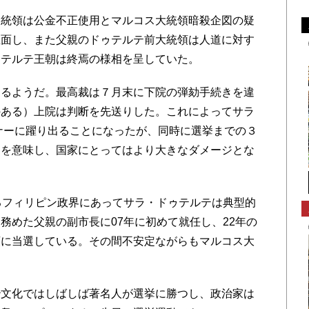
統領は公金不正使用とマルコス大統領暗殺企図の疑
直面し、また父親のドゥテルテ前大統領は人道に対す
ゥテルテ王朝は終焉の様相を呈していた。
るようだ。最高裁は７月末に下院の弾劾手続きを違
のある）上院は判断を先送りした。これによってサラ
ンナーに躍り出ることになったが、同時に選挙までの３
とを意味し、国家にとってはより大きなダメージとな
るフィリピン政界にあってサラ・ドゥテルテは典型的
務めた父親の副市長に07年に初めて就任し、22年の
領に当選している。その間不安定ながらもマルコス大
文化ではしばしば著名人が選挙に勝つし、政治家は