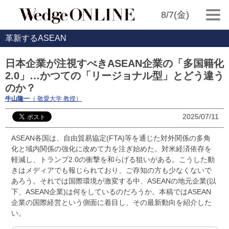
8/7(金)
革新するASEAN
日本企業が注視すべきASEAN企業の「多国籍化
2.0」…かつての「リージョナル型」とどう違う
のか？
牛山隆一
（ 敬愛大学 教授）
2025/07/11
ASEAN各国は、自由貿易協定(FTA)等を通じた対外関係の多角
化と域内関係の強化に改めて力を注ぎ始めた。対米経済依存を
軽減し、トランプ2.0の衝撃を和らげる狙いがある。こうした動
きはメディアでも報じられており、ご存知の方も少なくないで
あろう。それでは国際環境が激変する中、ASEANの地元企業(以
下、ASEAN企業)は何をしているのだろうか。本稿ではASEAN
企業の国際経営という側面に着目し、その最新動向を紹介した
い。