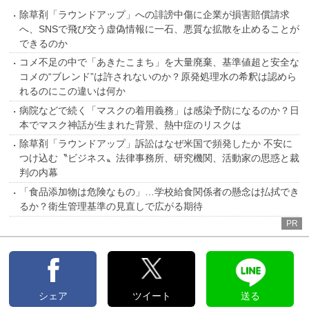
除草剤「ラウンドアップ」への誹謗中傷に企業が損害賠償請求
へ、SNSで飛び交う虚偽情報に一石、悪質な拡散を止めることが
できるのか
コメ不足の中で「あきたこまち」を大量廃棄、基準値超と安全な
コメの“ブレンド”は許されないのか？原発処理水の希釈は認めら
れるのにこの違いは何か
病院などで続く「マスクの着用義務」は感染予防になるのか？日
本でマスク神話が生まれた背景、熱中症のリスクは
除草剤「ラウンドアップ」訴訟はなぜ米国で頻発したか 不安に
つけ込む〝ビジネス〟法律事務所、研究機関、活動家の思惑と裁
判の内幕
「食品添加物は危険なもの」…学校給食関係者の懸念は払拭でき
るか？衛生管理基準の見直しで広がる期待
PR
シェア
ツイート
送る