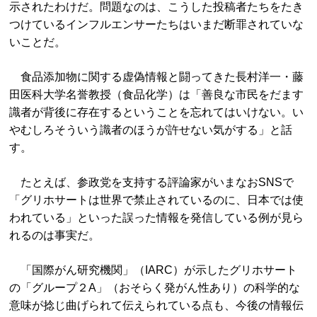
示されたわけだ。問題なのは、こうした投稿者たちをたき
つけているインフルエンサーたちはいまだ断罪されていな
いことだ。
食品添加物に関する虚偽情報と闘ってきた長村洋一・藤
田医科大学名誉教授（食品化学）は「善良な市民をだます
識者が背後に存在するということを忘れてはいけない。い
やむしろそういう識者のほうが許せない気がする」と話
す。
たとえば、参政党を支持する評論家がいまなおSNSで
「グリホサートは世界で禁止されているのに、日本では使
われている」といった誤った情報を発信している例が見ら
れるのは事実だ。
「国際がん研究機関」（IARC）が示したグリホサート
の「グループ２A」（おそらく発がん性あり）の科学的な
意味が捻じ曲げられて伝えられている点も、今後の情報伝