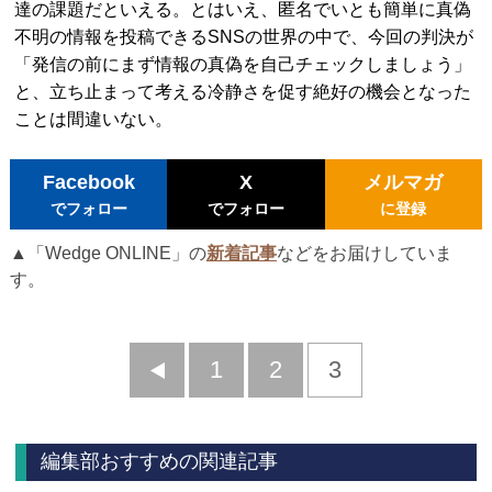
達の課題だといえる。とはいえ、匿名でいとも簡単に真偽
不明の情報を投稿できるSNSの世界の中で、今回の判決が
「発信の前にまず情報の真偽を自己チェックしましょう」
と、立ち止まって考える冷静さを促す絶好の機会となった
ことは間違いない。
Facebook
X
メルマガ
でフォロー
でフォロー
に登録
▲「Wedge ONLINE」の
新着記事
などをお届けしていま
す。
前
1
2
3
へ
編集部おすすめの関連記事