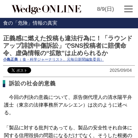
8/9(日)
食の「危険」情報の真実
正義感に燃えた投稿も違法行為に！「ラウンド
アップ誹謗中傷訴訟」でSNS投稿者に賠償命
令、虚偽情報の“拡散”は止められるか
小島正美
（ 食・科学ジャーナリスト、元毎日新聞編集委員）
2025/09/04
訴訟の社会的意義
今回の判決の意義について、原告側代理人の清水陽平弁
護士（東京の法律事務所アルシエン）は次のように述べ
る。
「製品に対する批判であっても、製品の安全性それ自体に
関する信用毀損の問題になるだけでなく、そうした根拠の