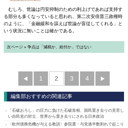
むしろ、世論は円安抑制のための利上げであれば支持す
る部分も多くなっていると思われ、第二次安倍晋三政権時
のように、「金融緩和を謳えば世論が盲従してくれる」と
いう状況に無いことは確かである。
次ページ » 争点は「減税か、給付か」ではない
前
1
2
3
4
次
へ
へ
編集部おすすめの関連記事
「石破おろし」の圧力に負けた石破首相、国民置き去りの見苦し
い自民党の対立…世界から置き去りにされる日本政治
〈欧州債務危機が与える教訓〉参院選・与党過半数割れで起こり