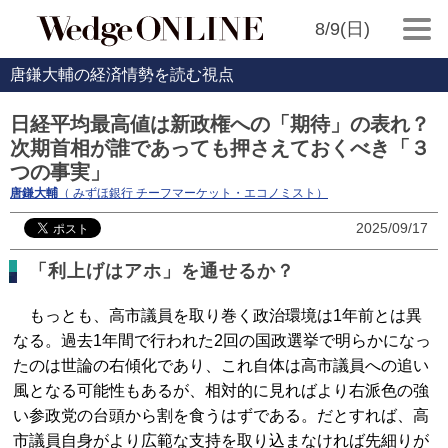
8/9(日)
唐鎌大輔の経済情勢を読む視点
日経平均最高値は新政権への「期待」の表れ？
次期首相が誰であっても押さえておくべき「３
つの事実」
唐鎌大輔
（ みずほ銀行 チーフマーケット・エコノミスト）
2025/09/17
「利上げはアホ」を通せるか？
もっとも、高市議員を取り巻く政治環境は1年前とは異
なる。過去1年間で行われた2回の国政選挙で明らかになっ
たのは世論の右傾化であり、これ自体は高市議員への追い
風となる可能性もあるが、相対的に見ればより右派色の強
い参政党の台頭から割を食うはずである。だとすれば、高
市議員自身がより広範な支持を取り込まなければ先細りが