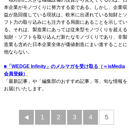
本企業がモノづくりに努力する姿である。しかし、企業収
益が急回復している現状は、欧米に出遅れている知財とソ
フト力の取り込みにも注力する局面にあることを示してい
る。それは、製造業にあっては従来型モノづくりを超える
知財・ソフトを取り込んだ新たなモノづくりであり、非製
造業も含めた日本企業全体が価値創造にまい進することに
他ならない。
■
「WEDGE Infinity」のメルマガを受け取る（＝isMedia
会員登録）
「最新記事」や「編集部のおすすめ記事」等、旬な情報を
お届けいたします。
前
1
2
3
4
5
へ