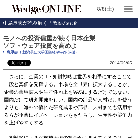
8/8(土)
中島厚志が読み解く「激動の経済」
モノへの投資偏重が続く日本企業
ソフトウェア投資を高めよ
中島厚志
（ 新潟県立大学国際経済学部 教授）
2014/06/05
さらに、企業のIT・知財戦略は世界を相手にすることで
一段と真価を発揮する。市場を全世界に拡大することが、
企業の業容拡大や生産性向上を容易にするだけではない。
国内だけで研究開発を行い、国内の部品や人材だけを使う
よりも、海外の優れた研究成果や部品、人材までも活用す
る方が企業にイノベーションをもたらし、生産性や競争力
を上げやすくする。
相対的に大きな機械設備の投資から見えてくるのは、日