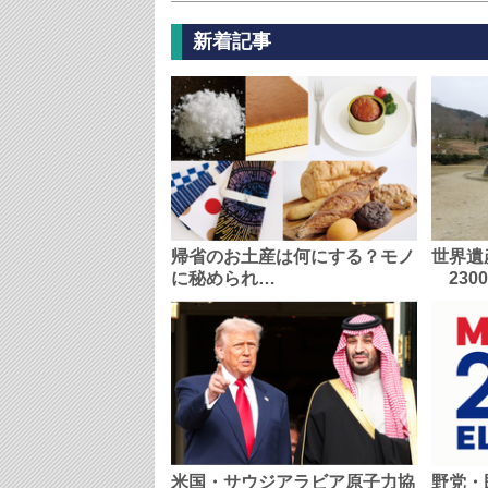
新着記事
帰省のお土産は何にする？モノ
世界遺
に秘められ…
230
米国・サウジアラビア原子力協
野党・