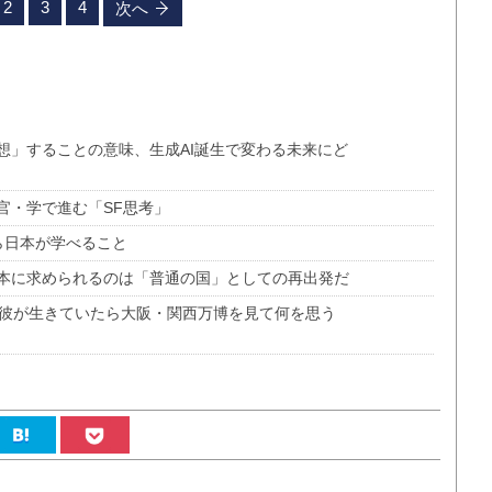
2
3
4
次へ
想」することの意味、生成AI誕生で変わる未来にど
官・学で進む「SF思考」
ら日本が学べること
本に求められるのは「普通の国」としての再出発だ
もし彼が生きていたら大阪・関西万博を見て何を思う