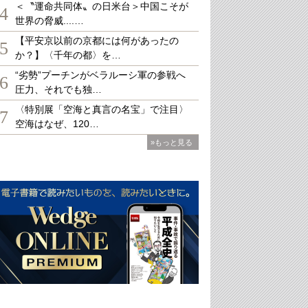
＜〝運命共同体〟の日米台＞中国こそが
4
世界の脅威....…
【平安京以前の京都には何があったの
5
か？】〈千年の都〉を…
“劣勢”プーチンがベラルーシ軍の参戦へ
6
圧力、それでも独…
〈特別展「空海と真言の名宝」で注目〉
7
空海はなぜ、120…
»もっと見る