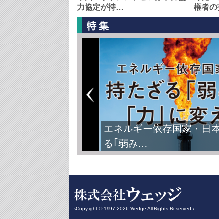
力協定が持…
権者の
特集
エネルギー依存国家・日
る｢弱み…
‹Copyright © 1997-2026 Wedge All Rights Reserved.›