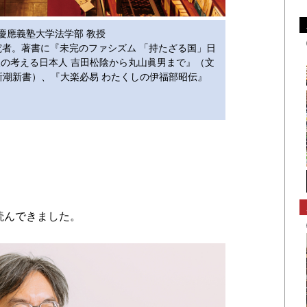
ma）慶應義塾大学法学部 教授
究者。著書に『未完のファシズム 「持たざる国」日
人の考える日本人 吉田松陰から丸山眞男まで』（文
新潮新書）、『大楽必易 わたくしの伊福部昭伝』
」
読んできました。