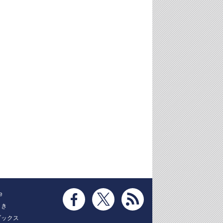
e
とき
ブックス