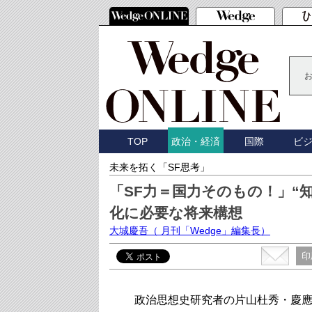
TOP
国際
ビ
政治・経済
未来を拓く「SF思考」
「SF力＝国力そのもの！」“
化に必要な将来構想
大城慶吾
（ 月刊「Wedge」編集長）
印
政治思想史研究者の片山杜秀・慶應