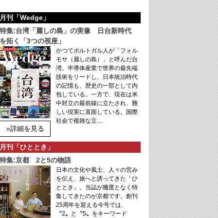
月刊「Wedge」
特集:台湾「麗しの島」の実像 日台新時代
を拓く「3つの視座」
かつてポルトガル人が「フォル
モサ（麗しの島）」と呼んだ台
湾。半導体産業で世界の最先端
技術をリードし、日本統治時代
の記憶も、歴史の一部として内
包している。一方で、現在は米
中対立の最前線に立たされ、難
しい現実に直面している。国際
社会で複雑な立…
»詳細を見る
月刊「ひととき」
特集:京都 2と5の物語
日本の文化や風土、人々の営み
を伝え、旅へと誘ってきた「ひ
ととき」。当誌が幾度となく特
集してきたのが京都です。創刊
25周年を迎える今号では、
〝2〟と〝5〟をキーワード