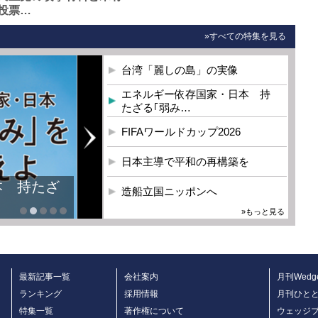
投票…
»すべての特集を見る
台湾「麗しの島」の実像
エネルギー依存国家・日本 持
たざる｢弱み…
FIFAワールドカップ2026
日本主導で平和の再構築を
本 持たざ
造船立国ニッポンへ
»もっと見る
最新記事一覧
会社案内
月刊Wedg
ランキング
採用情報
月刊ひと
特集一覧
著作権について
ウェッジ