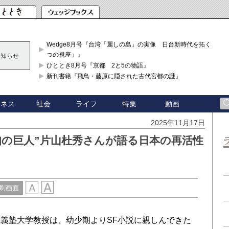
Wedge8月号『台湾「麗しの島」の実像 日台新時代を拓く「3
つの視座」』
お知らせ
ひととき8月号『京都 2と5の物語』
新刊書籍『飛鳥・藤原に隠された古代宮都の謎』
ジネス
社会
ライフ
特集
動画
2025年11月17日
知の巨人”片山杜秀さんが語る日本の再活性
刷画面
義塾大学教授は、幼少期よりSF小説に親しんできた