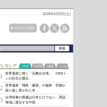
2026年8月8日(土)
メルマガ登録
ランキング
1時間
24時間
1週間
いいね
世界遺産に輝く「石舞台古墳」 2300ト
1
ンの巨石が露出…
世界遺産「飛鳥・藤原」の秘密 宮都が
2
繰り返し置かれた本…
台湾有事の脅威は日本だけでない…周辺
3
海域に進出する中国…