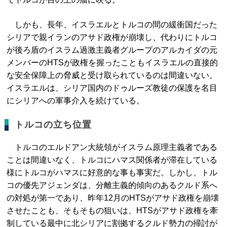
しかも、長年、イスラエルとトルコの間の緩衝国だった
シリアで親イランのアサド政権が崩壊し、代わりにトルコ
が後ろ盾のイスラム過激主義者グループのアルカイダの元
メンバーのHTSが政権を握ったこともイスラエルの直接的
な安全保障上の脅威と受け取られているのは間違いない。
イスラエルは、シリア国内のドゥルーズ教徒の保護を名目
にシリアへの軍事介入を続けている。
トルコの立ち位置
トルコのエルドアン大統領がイスラム原理主義者である
ことは間違いなく、トルコにハマス関係者が滞在している
様にトルコがハマスに好意的な事も事実だ。しかし、トル
コの優先アジェンダは、分離主義的傾向のあるクルド系へ
の対処が第一であり、昨年12月のHTSがアサド政権を崩壊
させたことも、そもそもの狙いは、HTSがアサド政権を牽
制している最中に北シリアに割拠するクルド勢力の掃討が