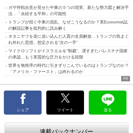
ガザ停戦合意が見せた中東の５つの現実、新たな勢力図と解決手
法…「永続する平和」の可能性
トランプが招く中東の混乱、なぜこうなるのか？英Economist誌
の解説記事を批判的に読み解く
ネタニヤフを逆に追い込んだ人質の全員解放…トランプの気まぐ
れ外れた思惑、想定される“次の一手”
マイクロソフトがイスラエルを“制裁”、遅すぎたパレスチナ国家
の承認…もう実質的な圧力をかける段階
世界を無秩序の時代に引きずりこんでいるのはトランプなのか？
「アメリカ・ファースト」は終わるのか
PR
シェア
ツイート
送る
連載バックナンバー