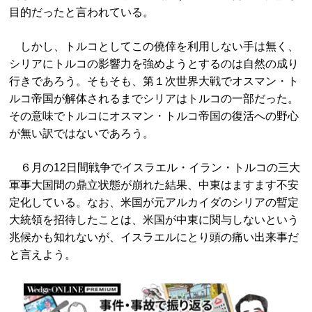
目的だったと言われている。
しかし、トルコとしてこの僥倖を利用しない手は無く、
シリアにトルコの影響力を強めようとするのは自然の成り
行きであろう。そもそも、第１次世界大戦でオスマン・ト
ルコ帝国が解体されるまでシリアはトルコの一部だった。
その意味でトルコにオスマン・トルコ帝国の復活への野心
が無い訳ではないであろう。
６月の12日間戦争でイスラエル・イラン・トルコの三大
軍事大国間の鼎立状態が崩れた結果、中東はますます不安
定化している。なお、米国が元アルカイダのシリアの暫定
大統領を招待したことは、米国が中東に関与しないという
兆候かも知れないが、イスラエルにとり頭の痛い出来事だ
と言えよう。