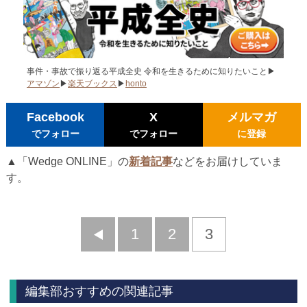
事件・事故で振り返る平成全史 令和を生きるために知りたいこと▶
アマゾン
▶
楽天ブックス
▶
honto
Facebook
X
メルマガ
でフォロー
でフォロー
に登録
▲「Wedge ONLINE」の
新着記事
などをお届けしていま
す。
前
1
2
3
へ
編集部おすすめの関連記事