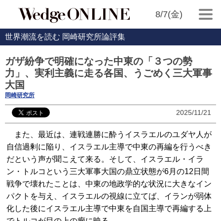
8/7(金)
世界潮流を読む 岡崎研究所論評集
ガザ紛争で明確になった中東の「３つの勢
力」、実利主義に走る各国、うごめく三大軍事
大国
岡崎研究所
2025/11/21
また、最近は、連戦連勝に酔うイスラエルのユダヤ人が
自信過剰に陥り、イスラエル主導で中東の再編を行うべき
だという声が聞こえて来る。そして、イスラエル・イラ
ン・トルコという三大軍事大国の鼎立状態が6月の12日間
戦争で壊れたことは、中東の地政学的な状況に大きなイン
パクトを与え、イスラエルの視線に立てば、イランが弱体
化した後にイスラエル主導で中東を自国主導で再編する上
でトルコが目の上の瘤に映る。