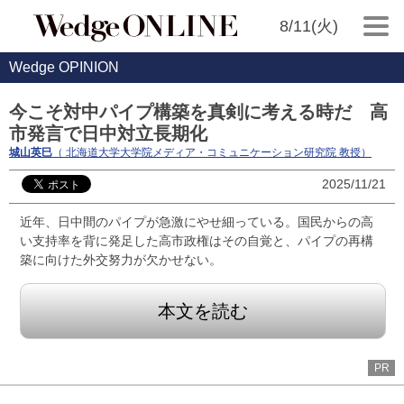
8/11(火)
Wedge OPINION
今こそ対中パイプ構築を真剣に考える時だ 高
市発言で日中対立長期化
城山英巳
（ 北海道大学大学院メディア・コミュニケーション研究院 教授）
2025/11/21
近年、日中間のパイプが急激にやせ細っている。国民からの高
い支持率を背に発足した高市政権はその自覚と、パイプの再構
築に向けた外交努力が欠かせない。
本文を読む
PR