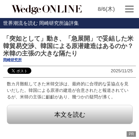
8/6(木)
世界潮流を読む 岡崎研究所論評集
「突如として」動き、「急展開」で妥結した米
韓貿易交渉、韓国による原潜建造はあるのか？
米韓の主張の大きな隔たり
岡崎研究所
2025/11/25
数カ月難航してきた米韓交渉は、最終的に合理的な妥協点を見
いだした。韓国による原潜の建造が合意されたと報道されてい
るが、米韓の主張に齟齬があり、幾つかの疑問が沸く。
本文を読む
PR