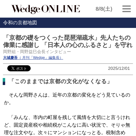
8/8(土)
令和の京都地図
「京都の礎をつくった琵琶湖疏水」先人たちの
偉業に感謝し 「日本人の心のふるさと」を守れ
岡野組・岡野益巳会長インタビュー
大城慶吾
（ 月刊「Wedge」編集長）
2025/12/01
「このままでは京都の文化がなくなる」
そんな岡野さんは、近年の京都の変化をどう見ているの
か。
「みんな、市内の町屋を残して風情を大切にと言うけれ
ど、固定資産税や相続税がこんなに高い状況で、そりゃ無
理な注文やな。次々にマンションになっとる。税制含め