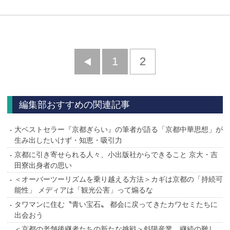
前
1
2
へ
編集部おすすめの関連記事
大ベストセラー『京都ぎらい』の筆者が語る「京都中華思想」が
生み出したいけず・知恵・吸引力
京都に引き寄せられる人々、小出版社からできること 京大・吉
田寮出身者の思い
＜オーバーツーリズムを乗り越える方法＞カギは京都の「持続可
能性」 メディアは「観光公害」って煽るな
タワマンに住む〝青い宝石〟 都会に戻ってきたカワセミたちに
出会おう
＜京都の老舗後継者たちの新たな挑戦＞斜陽産業、継続の難し