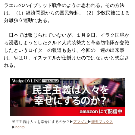
ラエルのハイブリッド戦争のように思われる。その方法
は、（1）経済問題からの国民蜂起、（2）少数民族による
分離独立運動である。
日本では報じられていないが、１月９日、イラク国境か
ら浸透しようとしたクルド人武装勢力と革命防衛隊が交戦
したというロイターの報道もあり、今回の一連の出来事
は、やはり、イスラエルが仕掛けたのではないかと想定さ
れる。
民主主義は人々を幸せにするのか？▶
アマゾン
▶
楽天ブックス
▶
honto