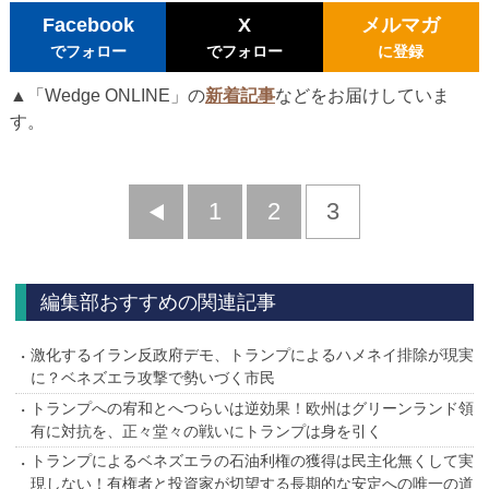
Facebook
X
メルマガ
でフォロー
でフォロー
に登録
▲「Wedge ONLINE」の
新着記事
などをお届けしていま
す。
前
1
2
3
へ
編集部おすすめの関連記事
激化するイラン反政府デモ、トランプによるハメネイ排除が現実
に？ベネズエラ攻撃で勢いづく市民
トランプへの宥和とへつらいは逆効果！欧州はグリーンランド領
有に対抗を、正々堂々の戦いにトランプは身を引く
トランプによるベネズエラの石油利権の獲得は民主化無くして実
現しない！有権者と投資家が切望する長期的な安定への唯一の道