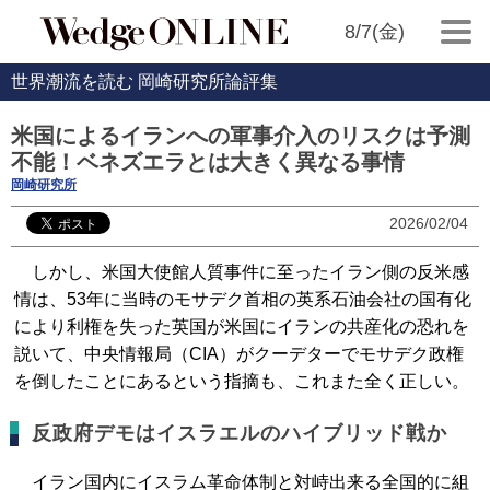
8/7(金)
世界潮流を読む 岡崎研究所論評集
米国によるイランへの軍事介入のリスクは予測
不能！ベネズエラとは大きく異なる事情
岡崎研究所
2026/02/04
しかし、米国大使館人質事件に至ったイラン側の反米感
情は、53年に当時のモサデク首相の英系石油会社の国有化
により利権を失った英国が米国にイランの共産化の恐れを
説いて、中央情報局（CIA）がクーデターでモサデク政権
を倒したことにあるという指摘も、これまた全く正しい。
反政府デモはイスラエルのハイブリッド戦か
イラン国内にイスラム革命体制と対峙出来る全国的に組