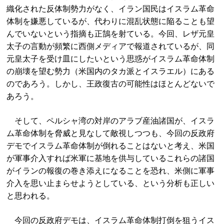
織化された反体制勢力がなく、イラン国民はイスラム革命
体制を嫌悪しているが、代わりに混乱状態に陥ることも望
んでいないという指摘も正鵠を射ている。今回、レザ元皇
太子の言動が頻繁に西側メディアで報道されているが、同
元皇太子を受け皿にしたいという思惑がイスラム革命体制
の崩壊を望む勢力（米国内のタカ派とイスラエル）にある
のであろう。しかし、王政復古の可能性はほとんどないで
あろう。
そして、ペルシャ湾の対岸のアラブ産油諸国が、イスラ
ム革命体制を脅威と見なして敵視しつつも、今回の反政府
デモでイスラム革命体制が倒れることはないと考え、米国
が軍事介入すれば米軍に基地を供与しているこれらの諸国
がイランの報復の巻き添えになることを恐れ、米側に軍事
介入を思い止まらせようとしている、という分析も正しい
と思われる。
今回の反政府デモは、イスラム革命体制打倒を狙うイス