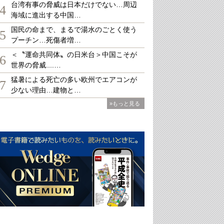
台湾有事の脅威は日本だけでない…周辺
4
海域に進出する中国…
国民の命まで、まるで湯水のごとく使う
5
プーチン…死傷者増…
＜〝運命共同体〟の日米台＞中国こそが
6
世界の脅威....…
猛暑による死亡の多い欧州でエアコンが
7
少ない理由…建物と…
»もっと見る