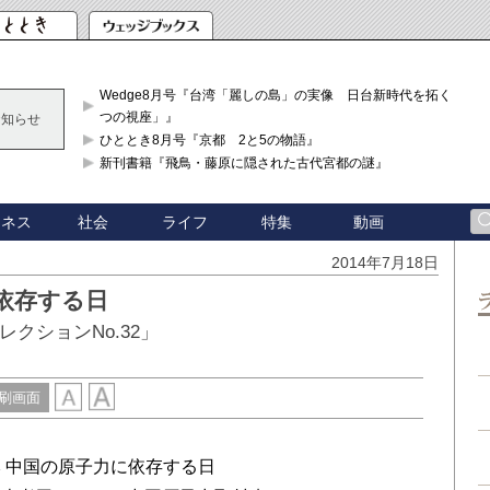
Wedge8月号『台湾「麗しの島」の実像 日台新時代を拓く「3
つの視座」』
お知らせ
ひととき8月号『京都 2と5の物語』
新刊書籍『飛鳥・藤原に隠された古代宮都の謎』
ジネス
社会
ライフ
特集
動画
2014年7月18日
依存する日
クションNo.32」
刷画面
 中国の原子力に依存する日