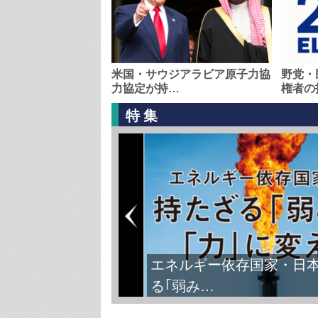
米国・サウジアラビア原子力協
野党・
力協定が持…
権者の
特集
エネルギー依存国家・日
る｢弱み…