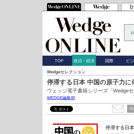
TOP
国際
ビ
政治・経済
Wedgeセレクション
停滞する日本 中国の原子力に
ウェッジ電子書籍シリーズ「Wedgeセレ
WEDGE編集部
印
停滞する日本