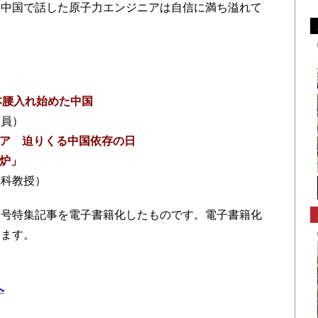
。中国で話した原子力エンジニアは自信に満ち溢れて
本腰入れ始めた中国
究員）
ア 迫りくる中国依存の日
炉」
究科教授）
年7月号特集記事を電子書籍化したものです。電子書籍化
ります。
へ