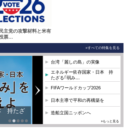
民主党の攻撃材料と米有
投票…
»すべての特集を見る
台湾「麗しの島」の実像
エネルギー依存国家・日本 持
たざる｢弱み…
FIFAワールドカップ2026
日本主導で平和の再構築を
本 持たざ
造船立国ニッポンへ
»もっと見る