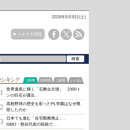
2026年8月8日(土)
メルマガ登録
ランキング
1時間
24時間
1週間
いいね
世界遺産に輝く「石舞台古墳」 2300ト
1
ンの巨石が露出…
高校野球の歴史を彩ったPL学園はなぜ廃
2
部したのか
日本でも進む「在宅勤務廃止」、
3
GMO・熊谷代表の投稿で…