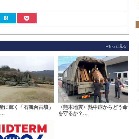
»もっと見る
産に輝く「石舞台古墳」
〈熊本地震〉熱中症からどう命
0…
を守るか？…