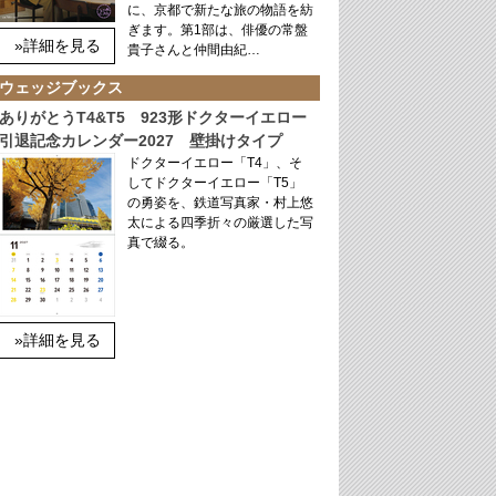
に、京都で新たな旅の物語を紡
ぎます。第1部は、俳優の常盤
»詳細を見る
貴子さんと仲間由紀…
ウェッジブックス
ありがとうT4&T5 923形ドクターイエロー
引退記念カレンダー2027 壁掛けタイプ
ドクターイエロー「T4」、そ
してドクターイエロー「T5」
の勇姿を、鉄道写真家・村上悠
太による四季折々の厳選した写
真で綴る。
»詳細を見る