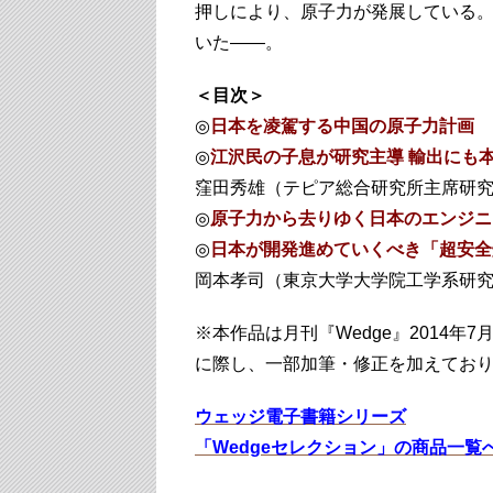
押しにより、原子力が発展している
いた――。
＜目次＞
◎
日本を凌駕する中国の原子力計画
◎
江沢民の子息が研究主導 輸出にも
窪田秀雄（テピア総合研究所主席研
◎
原子力から去りゆく日本のエンジニ
◎
日本が開発進めていくべき「超安全
岡本孝司（東京大学大学院工学系研
※本作品は月刊『Wedge』2014
に際し、一部加筆・修正を加えてお
ウェッジ電子書籍シリーズ
「Wedgeセレクション」の商品一覧