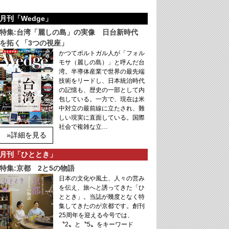
月刊「Wedge」
特集:台湾「麗しの島」の実像 日台新時代
を拓く「3つの視座」
かつてポルトガル人が「フォル
モサ（麗しの島）」と呼んだ台
湾。半導体産業で世界の最先端
技術をリードし、日本統治時代
の記憶も、歴史の一部として内
包している。一方で、現在は米
中対立の最前線に立たされ、難
しい現実に直面している。国際
社会で複雑な立…
»詳細を見る
月刊「ひととき」
特集:京都 2と5の物語
日本の文化や風土、人々の営み
を伝え、旅へと誘ってきた「ひ
ととき」。当誌が幾度となく特
集してきたのが京都です。創刊
25周年を迎える今号では、
〝2〟と〝5〟をキーワード