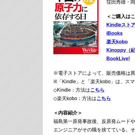
窪田秀雄・岡
＜ご購入は
Kindleスト
iBooks
楽天kobo
Kinoppy
BookLive!
※電子ストアによって、販売価格は
※「Kindle」と「楽天kobo」は
◇Kindle：方法は
こちら
◇楽天kobo：方法は
こちら
＜内容紹介＞
福島第一原発事故後、反原発ムード
エンジニアがその職を捨てている。