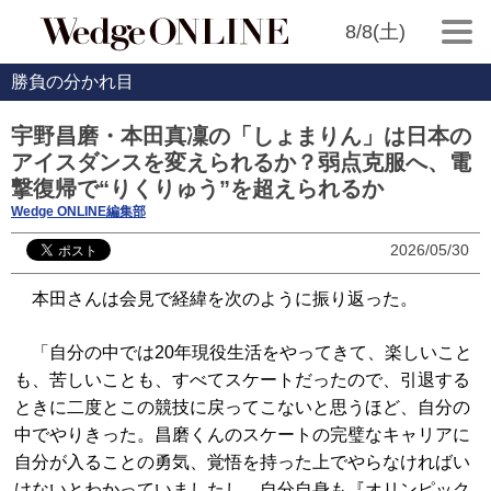
8/8(土)
勝負の分かれ目
宇野昌磨・本田真凜の「しょまりん」は日本の
アイスダンスを変えられるか？弱点克服へ、電
撃復帰で“りくりゅう”を超えられるか
Wedge ONLINE編集部
2026/05/30
本田さんは会見で経緯を次のように振り返った。
「自分の中では20年現役生活をやってきて、楽しいこと
も、苦しいことも、すべてスケートだったので、引退する
ときに二度とこの競技に戻ってこないと思うほど、自分の
中でやりきった。昌磨くんのスケートの完璧なキャリアに
自分が入ることの勇気、覚悟を持った上でやらなければい
けないとわかっていましたし、自分自身も『オリンピック