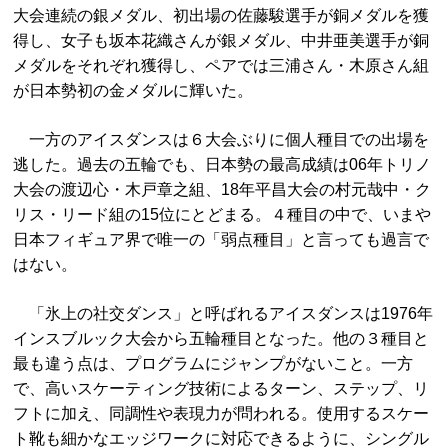
大会連続の銀メダル、初出場の佐藤駿選手が銅メダルを獲
得し、女子も坂本花織さんが銀メダル、中井亜美選手が銅
メダルをそれぞれ獲得し、ペアでは三浦さん・木原さん組
が日本勢初の金メダルに輝いた。
一方のアイスダンスは６大会ぶりに個人種目での出場を
逃した。過去の五輪でも、日本勢の最高成績は06年トリノ
大会の渡辺心・木戸章之組、18年平昌大会の村元哉中・ク
リス・リード組の15位にとどまる。４種目の中で、いまや
日本フィギュア界で唯一の「弱点種目」と言っても過言で
はない。
「氷上の社交ダンス」と呼ばれるアイスダンスは1976年
インスブルック大会から五輪種目となった。他の３種目と
最も違う点は、プログラムにジャンプがないこと。一方
で、高いスケーティング技術によるターン、ステップ、リ
フトに加え、同調性や表現力が問われる。使用するスケー
ト靴も細かなエッジワークに対応できるように、シングル