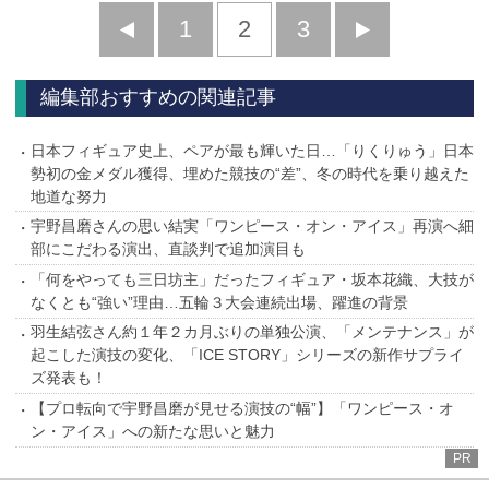
前
1
2
3
次
へ
へ
編集部おすすめの関連記事
日本フィギュア史上、ペアが最も輝いた日…「りくりゅう」日本
勢初の金メダル獲得、埋めた競技の“差”、冬の時代を乗り越えた
地道な努力
宇野昌磨さんの思い結実「ワンピース・オン・アイス」再演へ細
部にこだわる演出、直談判で追加演目も
「何をやっても三日坊主」だったフィギュア・坂本花織、大技が
なくとも“強い”理由…五輪３大会連続出場、躍進の背景
羽生結弦さん約１年２カ月ぶりの単独公演、「メンテナンス」が
起こした演技の変化、「ICE STORY」シリーズの新作サプライ
ズ発表も！
【プロ転向で宇野昌磨が見せる演技の“幅”】「ワンピース・オ
ン・アイス」への新たな思いと魅力
PR