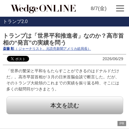
8/7(金)
トランプ2.0
トランプは「世界平和推進者」なのか？高市首
相の“発言”の実績を問う
斎藤 彰
（ ジャーナリスト、元読売新聞アメリカ総局長）
2026/06/29
「世界の繁栄と平和をもたらすことができるのはドナルドだけ
だ」。高市早苗首相が３月の日米首脳会談で断言した。だが、
そのトランプ大統領のこれまでの実績を振り返る時、そこには
多くの疑問符がつきまとう。
本文を読む
PR