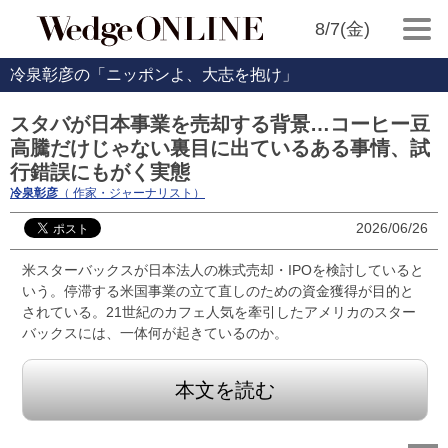
8/7(金)
冷泉彰彦の「ニッポンよ、大志を抱け」
スタバが日本事業を売却する背景…コーヒー豆
高騰だけじゃない裏目に出ているある事情、試
行錯誤にもがく実態
冷泉彰彦
（ 作家・ジャーナリスト）
2026/06/26
米スターバックスが日本法人の株式売却・IPOを検討していると
いう。停滞する米国事業の立て直しのための資金獲得が目的と
されている。21世紀のカフェ人気を牽引したアメリカのスター
バックスには、一体何が起きているのか。
本文を読む