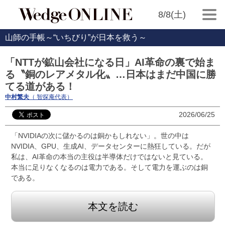
8/8(土)
山師の手帳～“いちびり”が日本を救う～
「NTTが鉱山会社になる日」AI革命の裏で始ま
る〝銅のレアメタル化〟…日本はまだ中国に勝
てる道がある！
中村繁夫
（ 智探庵代表）
2026/06/25
「NVIDIAの次に儲かるのは銅かもしれない」。世の中は
NVIDIA、GPU、生成AI、データセンターに熱狂している。だが
私は、AI革命の本当の主役は半導体だけではないと見ている。
本当に足りなくなるのは電力である。そして電力を運ぶのは銅
である。
本文を読む