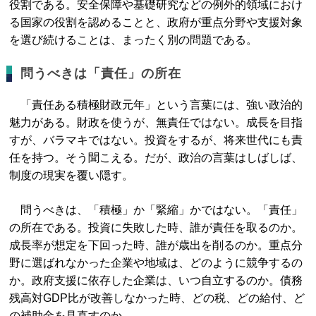
役割である。安全保障や基礎研究などの例外的領域におけ
る国家の役割を認めることと、政府が重点分野や支援対象
を選び続けることは、まったく別の問題である。
問うべきは「責任」の所在
「責任ある積極財政元年」という言葉には、強い政治的
魅力がある。財政を使うが、無責任ではない。成長を目指
すが、バラマキではない。投資をするが、将来世代にも責
任を持つ。そう聞こえる。だが、政治の言葉はしばしば、
制度の現実を覆い隠す。
問うべきは、「積極」か「緊縮」かではない。「責任」
の所在である。投資に失敗した時、誰が責任を取るのか。
成長率が想定を下回った時、誰が歳出を削るのか。重点分
野に選ばれなかった企業や地域は、どのように競争するの
か。政府支援に依存した企業は、いつ自立するのか。債務
残高対GDP比が改善しなかった時、どの税、どの給付、ど
の補助金を見直すのか。