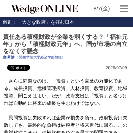
8/7(金)
解剖：「大きな政府」を好む日本
責任ある積極財政が企業を弱くする？「福祉元
年」から「積極財政元年」へ、国が市場の自立
をなくす懸念
島澤 諭
（ 関東学院大学経済学部教授）
2026/07/09
さらに問題なのは、「投資」という言葉の万能化であ
る。成長投資、危機管理投資、人材投資、教育投資、地域
投資。聞こえはよい。だが、政府支出は「投資」と名づけ
れば自動的に将来の成長を生むわけではない。
民間投資は失敗すれば企業が損失を負う。政府投資は失
敗しても、最終的な負担は納税者と将来世代に回る。この
非対称性こそが、積極財政をめぐる最大の問題である。