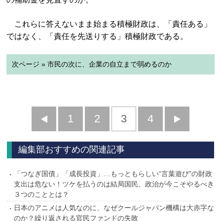
これらに答えないまま始まる積極財政は、「責任ある」
ではなく、「責任を先送りする」積極財政である。
次ページ » 市民の次に、企業の自立まで弱めるのか
前
1
2
3
4
次
へ
へ
編集部おすすめの関連記事
「つなぎ国債」「成長投資」…もっともらしい“言葉遊び”の財政
支出は危ない！ツケを払うのは結局国民、政治が今こそやるべき
３つのこととは？
日本のアニメは人気なのに、なぜクールジャパン機構は大赤字な
のか？繰り返される官民ファンドの失敗