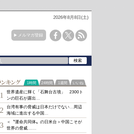
2026年8月8日(土)
メルマガ登録
ランキング
1時間
24時間
1週間
いいね
世界遺産に輝く「石舞台古墳」 2300ト
1
ンの巨石が露出…
台湾有事の脅威は日本だけでない…周辺
2
海域に進出する中国…
＜〝運命共同体〟の日米台＞中国こそが
3
世界の脅威....…