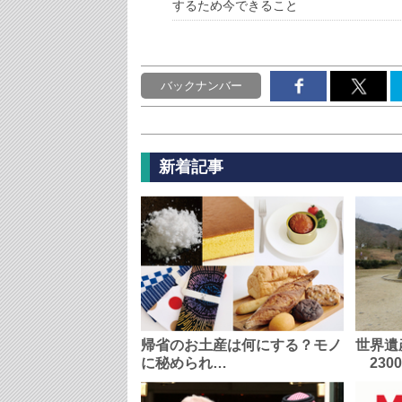
するため今できること
バックナンバー
新着記事
帰省のお土産は何にする？モノ
世界遺
に秘められ…
230