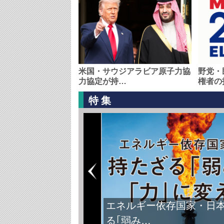
米国・サウジアラビア原子力協
野党・
力協定が持…
権者の
特集
エネルギー依存国家・日
る｢弱み…