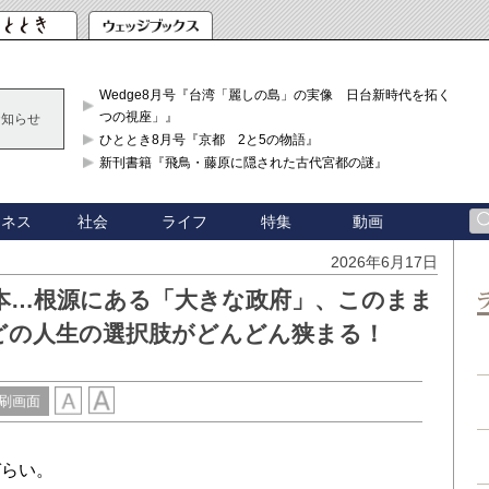
Wedge8月号『台湾「麗しの島」の実像 日台新時代を拓く「3
つの視座」』
お知らせ
ひととき8月号『京都 2と5の物語』
新刊書籍『飛鳥・藤原に隠された古代宮都の謎』
ジネス
社会
ライフ
特集
動画
2026年6月17日
本…根源にある「大きな政府」、このまま
どの人生の選択肢がどんどん狭まる！
刷画面
らい。