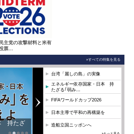
民主党の攻撃材料と米有
投票…
»すべての特集を見る
台湾「麗しの島」の実像
エネルギー依存国家・日本 持
たざる｢弱み…
FIFAワールドカップ2026
日本主導で平和の再構築を
本 持たざ
造船立国ニッポンへ
»もっと見る