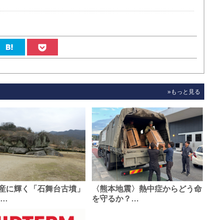
»もっと見る
産に輝く「石舞台古墳」
〈熊本地震〉熱中症からどう命
0…
を守るか？…