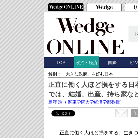
TOP
国際
ビ
政治・経済
解剖：「大きな政府」を好む日本
正直に働く人ほど損をする日
では、結婚、出産、持ち家な
島澤 諭
（ 関東学院大学経済学部教授）
印
正直に働く人ほど損をする。生きづ