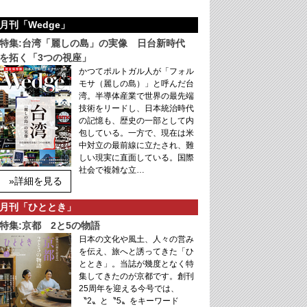
月刊「Wedge」
特集:台湾「麗しの島」の実像 日台新時代
を拓く「3つの視座」
かつてポルトガル人が「フォル
モサ（麗しの島）」と呼んだ台
湾。半導体産業で世界の最先端
技術をリードし、日本統治時代
の記憶も、歴史の一部として内
包している。一方で、現在は米
中対立の最前線に立たされ、難
しい現実に直面している。国際
社会で複雑な立…
»詳細を見る
月刊「ひととき」
特集:京都 2と5の物語
日本の文化や風土、人々の営み
を伝え、旅へと誘ってきた「ひ
ととき」。当誌が幾度となく特
集してきたのが京都です。創刊
25周年を迎える今号では、
〝2〟と〝5〟をキーワード