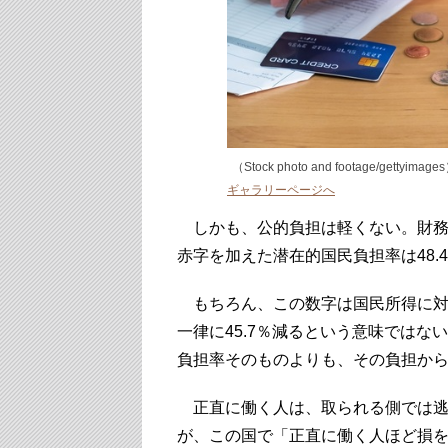
（Stock photo and footage/gettyimage
ギャラリーページへ
しかも、公的負担は軽くない。財務省に
赤字を加えた潜在的国民負担率は48.
もちろん、この数字は国民所得に対
一律に45.7％減るという意味では
負担率そのものよりも、その負担か
正直に働く人は、取られる側では逃
が、この国で「正直に働く人ほど損