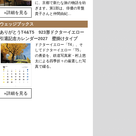
に、京都で新たな旅の物語を紡
ぎます。第1部は、俳優の常盤
»詳細を見る
貴子さんと仲間由紀…
ウェッジブックス
ありがとうT4&T5 923形ドクターイエロー
引退記念カレンダー2027 壁掛けタイプ
ドクターイエロー「T4」、そ
してドクターイエロー「T5」
の勇姿を、鉄道写真家・村上悠
太による四季折々の厳選した写
真で綴る。
»詳細を見る