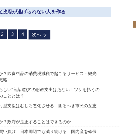
きな政府が逃げられない人を作る
2
3
4
次へ
か？飲食料品の消費税減税で起こるサービス・観光
戦略
らしい“言葉遊び”の財政支出は危ない！ツケを払うの
のこととは？
付型支援はむしろ悪化させる…図るべき市民の互恵
か？政府が是正することはできるのか
買い負け、日本周辺でも減り続ける、国内産を確保