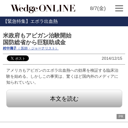
8/7(金)
【緊急特集】エボラ出血熱
米政府もアビガン治験開始
国防総省から巨額助成金
村中璃子
（ 医師・ジャーナリスト）
2014/12/15
アメリカもアビガンのエボラ出血熱への効果を検証する臨床治
験を始める。しかしこの事実は、驚くほど国内外のメディアに
知られていない。
本文を読む
PR