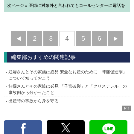
次ページ » 医師に対象外と言われてもコールセンターに電話を
前
2
3
4
5
6
へ
へ
編集部おすすめの関連記事
妊婦さんとその家族は必見 安全なお産のために「陣痛促進剤」
について知っておこう
妊婦さんとその家族は必見 「子宮破裂」と「クリステレル」の
事故例から分かったこと
出産時の事故から身を守る
PR