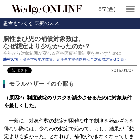
8/7(金)
患者もつくる 医療の未来
脳性まひ児の補償対象数は、
なぜ想定より少なかったのか？
今年から対象範囲が変わる産科医療補償制度を生かすために
勝村久司
（ 高等学校地学教諭、元厚生労働省医療安全対策検討ＷＧ委員）
2015/01/07
モラルハザードの心配も
（原因2）制度破綻のリスクを減少させるために対象条件
を厳しくした。
一般に、対象件数の想定が困難な中で制度を始めざるを
得ない際には、少なめの想定で始めて、もし、結果が「想
定よりも多かった」となれば、補償ができなくなってしま