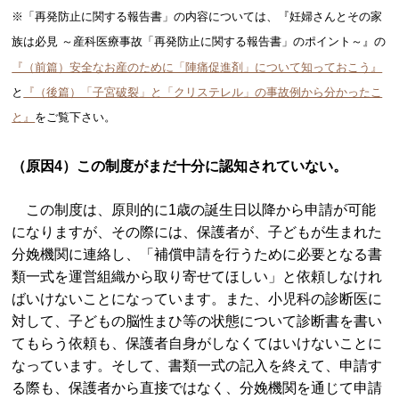
※「再発防止に関する報告書」の内容については、『妊婦さんとその家
族は必見 ～産科医療事故「再発防止に関する報告書」のポイント～』の
『（前篇）安全なお産のために「陣痛促進剤」について知っておこう』
と
『（後篇）「子宮破裂」と「クリステレル」の事故例から分かったこ
と』
をご覧下さい。
（原因4）この制度がまだ十分に認知されていない。
この制度は、原則的に1歳の誕生日以降から申請が可能
になりますが、その際には、保護者が、子どもが生まれた
分娩機関に連絡し、「補償申請を行うために必要となる書
類一式を運営組織から取り寄せてほしい」と依頼しなけれ
ばいけないことになっています。また、小児科の診断医に
対して、子どもの脳性まひ等の状態について診断書を書い
てもらう依頼も、保護者自身がしなくてはいけないことに
なっています。そして、書類一式の記入を終えて、申請す
る際も、保護者から直接ではなく、分娩機関を通じて申請