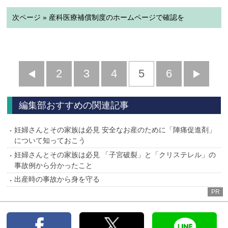
次ページ » 産科医療補償制度のホームページで確認を
前
2
3
4
5
6
へ
へ
編集部おすすめの関連記事
妊婦さんとその家族は必見 安全なお産のために「陣痛促進剤」
について知っておこう
妊婦さんとその家族は必見 「子宮破裂」と「クリステレル」の
事故例から分かったこと
出産時の事故から身を守る
PR