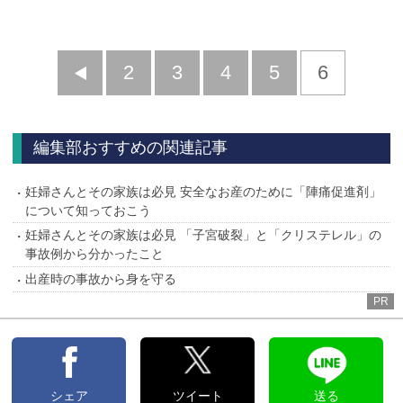
前
2
3
4
5
6
へ
編集部おすすめの関連記事
妊婦さんとその家族は必見 安全なお産のために「陣痛促進剤」
について知っておこう
妊婦さんとその家族は必見 「子宮破裂」と「クリステレル」の
事故例から分かったこと
出産時の事故から身を守る
PR
シェア
ツイート
送る