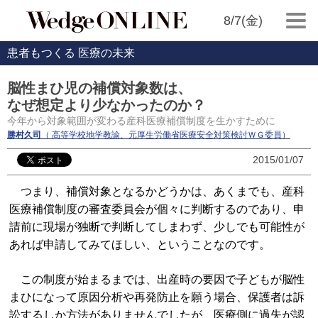
8/7(金)
患者もつくる 医療の未来
脳性まひ児の補償対象数は、
なぜ想定より少なかったのか？
今年から対象範囲が変わる産科医療補償制度を生かすために
勝村久司
（ 高等学校地学教諭、元厚生労働省医療安全対策検討ＷＧ委員）
2015/01/07
つまり、補償対象となるかどうかは、あくまでも、産科
医療補償制度の審査委員会が個々に判断するのであり、申
請前に現場が独断で判断してしまわず、少しでも可能性が
あれば申請してみてほしい、ということなのです。
この制度が始まるまでは、出産時の要因で子どもが脳性
まひになって原因分析や再発防止を願う場合、保護者は訴
訟するしか方法がありませんでしたが、医療側に過失が認