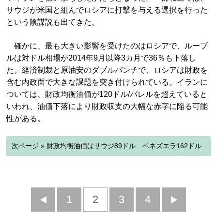
サウジが米国と組んでロシアに打撃を与える選択を行った
という陰謀説も出てきた。
確かに、最も大きい影響を受けたのはロシアで、ルーブ
ルは対ドル相場が2014年9月以降3カ月で36％も下落し
た。経済制裁と原油安のダブルパンチで、ロシアは財政を
含む内政面で大きな課題を突き付けられている。イランに
ついては、財政均衡油価が120ドル/バレルを超えていると
いわれ、油価下落により財政収支の大幅な赤字に陥る可能
性がある。
次ページ » 財政均衡油価はサウジ89ドル ベネズエラ162ドル
前
1
2
3
4
次