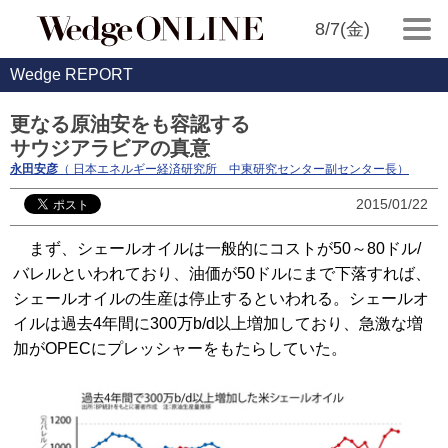
8/7(金)
Wedge REPORT
更なる原油安をも容認する
サウジアラビアの真意
永田安彦
（ 日本エネルギー経済研究所 中東研究センター副センター長）
2015/01/22
まず、シェールオイルは一般的にコストが50～80ドル/
バレルといわれており、油価が50ドルにまで下落すれば、
シェールオイルの生産は停止するといわれる。シェールオ
イルは過去4年間に300万b/d以上増加しており、急激な増
加がOPECにプレッシャーをもたらしていた。