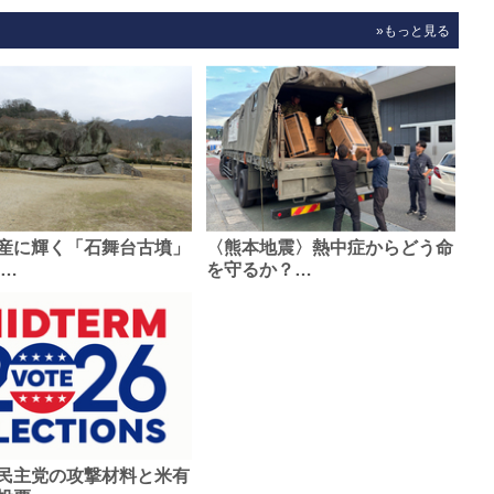
»もっと見る
産に輝く「石舞台古墳」
〈熊本地震〉熱中症からどう命
0…
を守るか？…
民主党の攻撃材料と米有