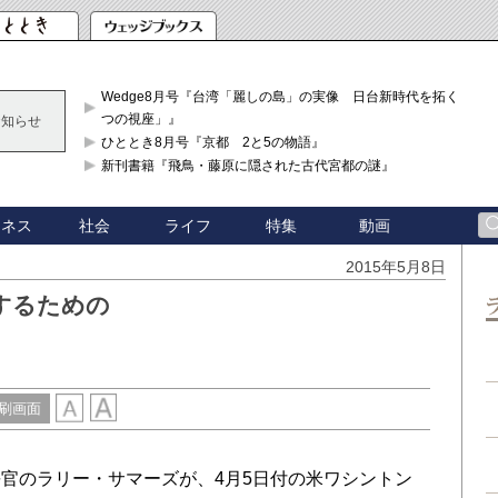
Wedge8月号『台湾「麗しの島」の実像 日台新時代を拓く「3
つの視座」』
お知らせ
ひととき8月号『京都 2と5の物語』
新刊書籍『飛鳥・藤原に隠された古代宮都の謎』
ジネス
社会
ライフ
特集
動画
2015年5月8日
するための
刷画面
官のラリー・サマーズが、4月5日付の米ワシントン