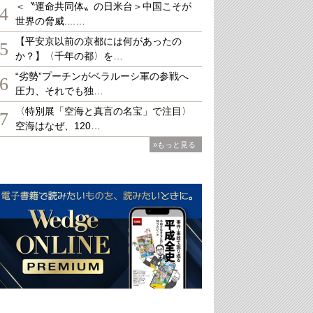
＜〝運命共同体〟の日米台＞中国こそが
4
世界の脅威....…
【平安京以前の京都には何があったの
5
か？】〈千年の都〉を…
“劣勢”プーチンがベラルーシ軍の参戦へ
6
圧力、それでも独…
〈特別展「空海と真言の名宝」で注目〉
7
空海はなぜ、120…
»もっと見る