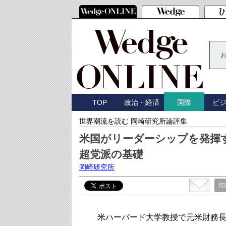
TOP
政治・経済
ビ
国際
世界潮流を読む 岡崎研究所論評集
米国がリーダーシップを発揮
超党派の基礎
岡崎研究所
印
米ハーバード大学教授で元米財務長