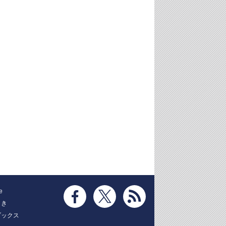
e
とき
ブックス