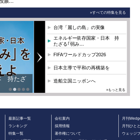
投票…
»すべての特集を見る
台湾「麗しの島」の実像
エネルギー依存国家・日本 持
たざる｢弱み…
FIFAワールドカップ2026
日本主導で平和の再構築を
本 持たざ
造船立国ニッポンへ
»もっと見る
最新記事一覧
会社案内
月刊Wedg
ランキング
採用情報
月刊ひと
特集一覧
著作権について
ウェッジ