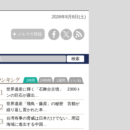
2026年8月8日(土)
メルマガ登録
ランキング
1時間
24時間
1週間
いいね
世界遺産に輝く「石舞台古墳」 2300ト
1
ンの巨石が露出…
世界遺産「飛鳥・藤原」の秘密 宮都が
2
繰り返し置かれた本…
台湾有事の脅威は日本だけでない…周辺
3
海域に進出する中国…