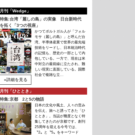
月刊「Wedge」
特集:台湾「麗しの島」の実像 日台新時代
を拓く「3つの視座」
かつてポルトガル人が「フォル
モサ（麗しの島）」と呼んだ台
湾。半導体産業で世界の最先端
技術をリードし、日本統治時代
の記憶も、歴史の一部として内
包している。一方で、現在は米
中対立の最前線に立たされ、難
しい現実に直面している。国際
社会で複雑な立…
»詳細を見る
月刊「ひととき」
特集:京都 2と5の物語
日本の文化や風土、人々の営み
を伝え、旅へと誘ってきた「ひ
ととき」。当誌が幾度となく特
集してきたのが京都です。創刊
25周年を迎える今号では、
〝2〟と〝5〟をキーワード