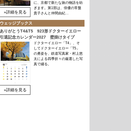
に、京都で新たな旅の物語を紡
ぎます。第1部は、俳優の常盤
»詳細を見る
貴子さんと仲間由紀…
ウェッジブックス
ありがとうT4&T5 923形ドクターイエロー
引退記念カレンダー2027 壁掛けタイプ
ドクターイエロー「T4」、そ
してドクターイエロー「T5」
の勇姿を、鉄道写真家・村上悠
太による四季折々の厳選した写
真で綴る。
»詳細を見る