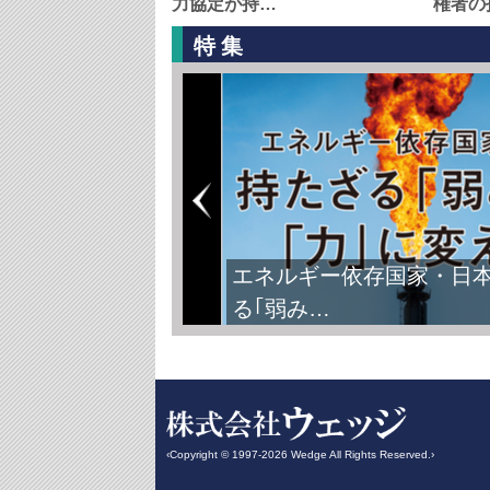
力協定が持…
権者の
特集
エネルギー依存国家・日
る｢弱み…
‹Copyright © 1997-2026 Wedge All Rights Reserved.›