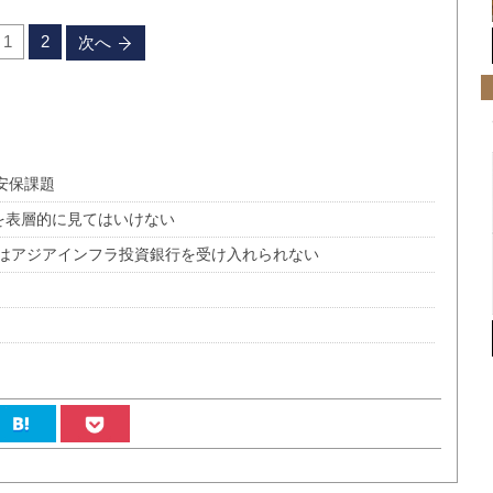
1
2
次へ
安保課題
対立を表層的に見てはいけない
はアジアインフラ投資銀行を受け入れられない