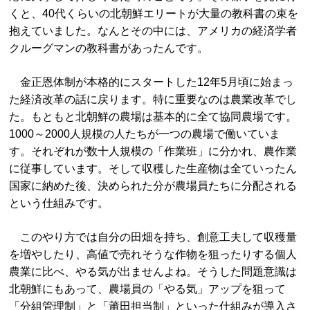
くと、40代くらいの北朝鮮エリートが大量の教科書の束を
抱えていました。なんとその中には、アメリカの経済学者
クルーグマンの教科書があったんです。
金正恩体制が本格的にスタートした12年5月頃に始まっ
た経済改革の話に戻ります。特に重要なのは農業改革でし
た。もともと北朝鮮の農場は基本的に全て協同農場です。
1000～2000人規模の人たちが一つの農場で働いていま
す。それぞれが数十人規模の「作業班」に分かれ、農作業
に従事しています。そして収穫した生産物は全ていったん
国家に納めた後、決められた分が農場員たちに分配される
という仕組みです。
このやり方では自分の田畑を持ち、創意工夫して収穫量
を増やしたり、高値で売れそうな作物を狙ったりする個人
農業に比べ、やる気が出ませんよね。そうした問題意識は
北朝鮮にもあって、農場員の「やる気」アップを狙って
「分組管理制」と「莆田担当制」といった仕組みが導入さ