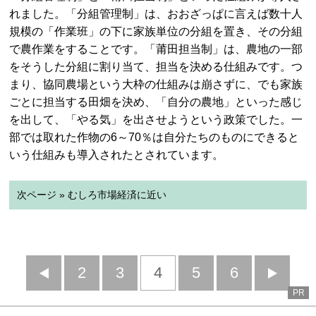
れました。「分組管理制」は、おおざっぱに言えば数十人
規模の「作業班」の下に家族単位の分組を置き、その分組
で農作業をすることです。「莆田担当制」は、農地の一部
をそうした分組に割り当て、担当を決める仕組みです。つ
まり、協同農場という大枠の仕組みは崩さずに、でも家族
ごとに担当する田畑を決め、「自分の農地」といった感じ
を出して、「やる気」を出させようという政策でした。一
部では取れた作物の6～70％は自分たちのものにできると
いう仕組みも導入されたとされています。
次ページ » むしろ市場経済に近い
前
2
3
4
5
6
PR
へ
へ