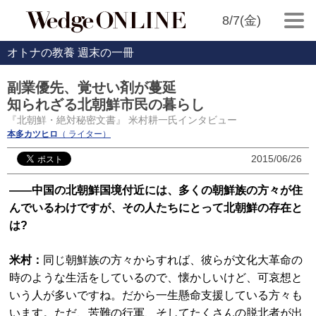
8/7(金)
オトナの教養 週末の一冊
副業優先、覚せい剤が蔓延
知られざる北朝鮮市民の暮らし
『北朝鮮・絶対秘密文書』 米村耕一氏インタビュー
本多カツヒロ
（ ライター）
2015/06/26
――中国の北朝鮮国境付近には、多くの朝鮮族の方々が住
んでいるわけですが、その人たちにとって北朝鮮の存在と
は?
米村：
同じ朝鮮族の方々からすれば、彼らが文化大革命の
時のような生活をしているので、懐かしいけど、可哀想と
いう人が多いですね。だから一生懸命支援している方々も
います。ただ、苦難の行軍、そしてたくさんの脱北者が出