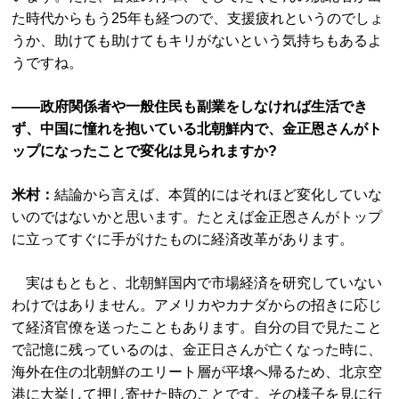
た時代からもう25年も経つので、支援疲れというのでしょ
うか、助けても助けてもキリがないという気持ちもあるよ
うですね。
――政府関係者や一般住民も副業をしなければ生活でき
ず、中国に憧れを抱いている北朝鮮内で、金正恩さんがト
ップになったことで変化は見られますか?
米村：
結論から言えば、本質的にはそれほど変化していな
いのではないかと思います。たとえば金正恩さんがトップ
に立ってすぐに手がけたものに経済改革があります。
実はもともと、北朝鮮国内で市場経済を研究していない
わけではありません。アメリカやカナダからの招きに応じ
て経済官僚を送ったこともあります。自分の目で見たこと
で記憶に残っているのは、金正日さんが亡くなった時に、
海外在住の北朝鮮のエリート層が平壌へ帰るため、北京空
港に大挙して押し寄せた時のことです。その様子を見に行