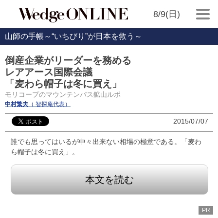
8/9(日)
山師の手帳～“いちびり”が日本を救う～
倒産企業がリーダーを務める
レアアース国際会議
「麦わら帽子は冬に買え」
モリコープのマウンテンパス鉱山ルポ
中村繁夫
（ 智探庵代表）
2015/07/07
誰でも思ってはいるが中々出来ない相場の極意である。「麦わ
ら帽子は冬に買え」。
本文を読む
PR