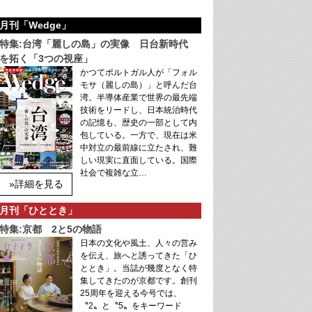
月刊「Wedge」
特集:台湾「麗しの島」の実像 日台新時代
を拓く「3つの視座」
かつてポルトガル人が「フォル
モサ（麗しの島）」と呼んだ台
湾。半導体産業で世界の最先端
技術をリードし、日本統治時代
の記憶も、歴史の一部として内
包している。一方で、現在は米
中対立の最前線に立たされ、難
しい現実に直面している。国際
社会で複雑な立…
»詳細を見る
月刊「ひととき」
特集:京都 2と5の物語
日本の文化や風土、人々の営み
を伝え、旅へと誘ってきた「ひ
ととき」。当誌が幾度となく特
集してきたのが京都です。創刊
25周年を迎える今号では、
〝2〟と〝5〟をキーワード