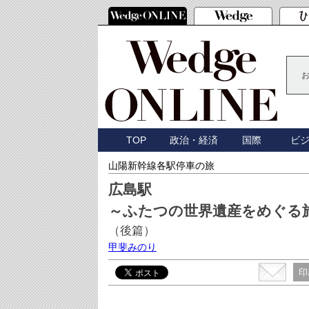
TOP
政治・経済
国際
ビ
山陽新幹線各駅停車の旅
広島駅
～ふたつの世界遺産をめぐる
（後篇）
甲斐みのり
印