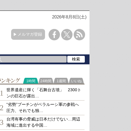
2026年8月8日(土)
メルマガ登録
ランキング
1時間
24時間
1週間
いいね
世界遺産に輝く「石舞台古墳」 2300ト
1
ンの巨石が露出…
“劣勢”プーチンがベラルーシ軍の参戦へ
2
圧力、それでも独…
台湾有事の脅威は日本だけでない…周辺
3
海域に進出する中国…