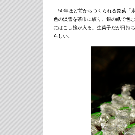
50年ほど前からつくられる銘菓「氷
色の淡雪を茶巾に絞り、銀の紙で包
にはこし餡が入る。生菓子だが日持
らしい。