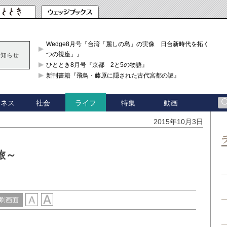
Wedge8月号『台湾「麗しの島」の実像 日台新時代を拓く「3
つの視座」』
お知らせ
ひととき8月号『京都 2と5の物語』
新刊書籍『飛鳥・藤原に隠された古代宮都の謎』
ジネス
社会
特集
動画
ライフ
2015年10月3日
旅～
刷画面