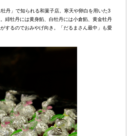
牡丹」で知られる和菓子店。寒天や卵白を用いた3
む。緋牡丹には黄身餡、白牡丹には小倉餡、黄金牡丹
ちがするのでおみやげ向き。「だるまさん最中」も愛