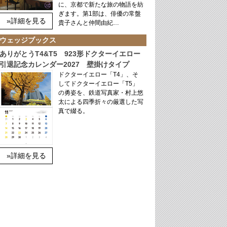
に、京都で新たな旅の物語を紡
ぎます。第1部は、俳優の常盤
»詳細を見る
貴子さんと仲間由紀…
ウェッジブックス
ありがとうT4&T5 923形ドクターイエロー
引退記念カレンダー2027 壁掛けタイプ
ドクターイエロー「T4」、そ
してドクターイエロー「T5」
の勇姿を、鉄道写真家・村上悠
太による四季折々の厳選した写
真で綴る。
»詳細を見る