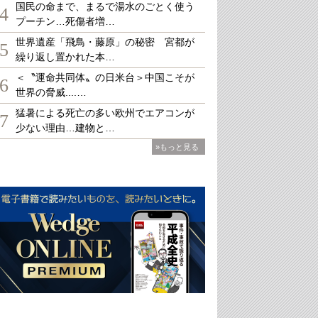
国民の命まで、まるで湯水のごとく使う
4
プーチン…死傷者増…
世界遺産「飛鳥・藤原」の秘密 宮都が
5
繰り返し置かれた本…
＜〝運命共同体〟の日米台＞中国こそが
6
世界の脅威....…
猛暑による死亡の多い欧州でエアコンが
7
少ない理由…建物と…
»もっと見る