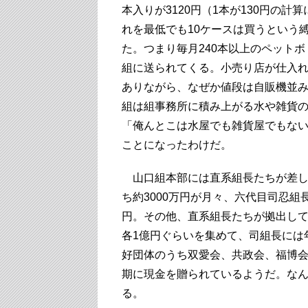
本入りが3120円（1本が130円の計
れを最低でも10ケースは買うという
た。つまり毎月240本以上のペット
組に送られてくる。小売り店が仕入
ありながら、なぜか値段は自販機並
組は組事務所に積み上がる水や雑貨
「俺んとこは水屋でも雑貨屋でもな
ことになったわけだ。
山口組本部には直系組長たちが差し出
ち約3000万円が月々、六代目司忍組
円。その他、直系組長たちが拠出し
各1億円ぐらいを集めて、司組長には
好団体のうち双愛会、共政会、福博会
期に現金を贈られているようだ。なん
る。