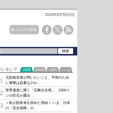
2026年8月9日(日)
メルマガ登録
ランキング
1時間
24時間
1週間
いいね
元防衛官僚が問いたいこと、平和のため
1
に軍隊は必要なのか…
世界遺産に輝く「石舞台古墳」 2300ト
2
ンの巨石が露出…
＜私が防衛省を辞めた理由＞ いま、日本
3
の「安全保障」の…