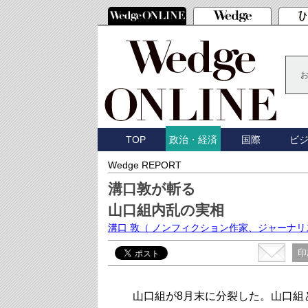
TOP
国際
ビ
政治・経済
Wedge REPORT
溝口敦が斬る
山口組内乱の実相
溝口 敦
（ ノンフィクション作家、ジャーナリ
印
山口組が8月末に分裂した。山口組と