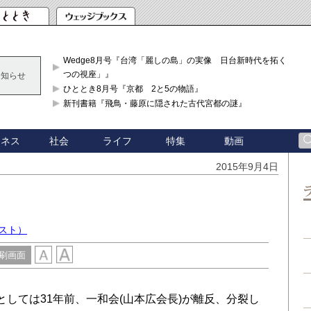
Wedge8月号『台湾「麗しの島」の実像 日台新時代を拓く「3
つの視座」』
お知らせ
ひととき8月号『京都 2と5の物語』
新刊書籍『飛鳥・藤原に隠された古代宮都の謎』
ジネス
社会
ライフ
特集
動画
2015年9月4日
スト）
刷画面
しては31年前、一和会(山本広会長)が離反、分裂し