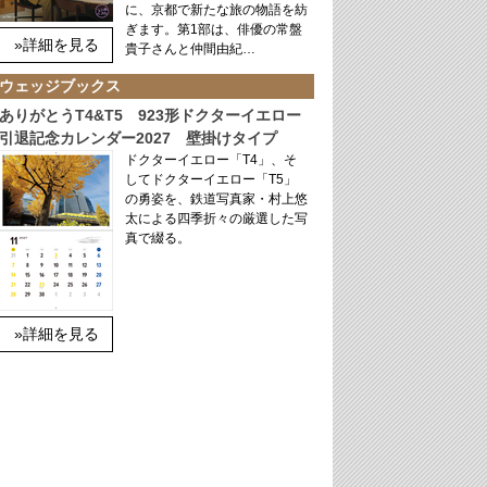
に、京都で新たな旅の物語を紡
ぎます。第1部は、俳優の常盤
»詳細を見る
貴子さんと仲間由紀…
ウェッジブックス
ありがとうT4&T5 923形ドクターイエロー
引退記念カレンダー2027 壁掛けタイプ
ドクターイエロー「T4」、そ
してドクターイエロー「T5」
の勇姿を、鉄道写真家・村上悠
太による四季折々の厳選した写
真で綴る。
»詳細を見る