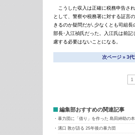
こうした収入は正確に税務申告され
として、警察や税務署に対する証言
きるのか疑問だが､少なくとも司組長
部長･入江禎氏だった。入江氏は前記
慮する必要はないことになる。
次ページ » 
1
編集部おすすめの関連記事
暴力団に「借り」を作った 島田紳助の
溝口 敦が語る 25年後の暴力団