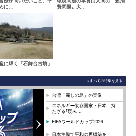
官僚が問いたいこと、平
環境問題の本質は人間の〝超消
めに…
費問題〟大…
産に輝く「石舞台古墳」
0…
»すべての特集を見る
台湾「麗しの島」の実像
エネルギー依存国家・日本 持
たざる｢弱み…
FIFAワールドカップ2026
日本主導で平和の再構築を