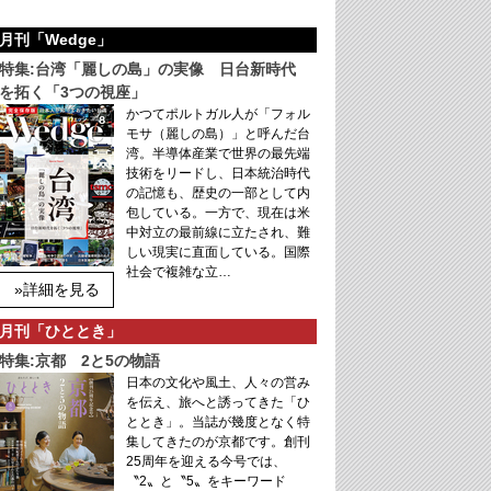
月刊「Wedge」
特集:台湾「麗しの島」の実像 日台新時代
を拓く「3つの視座」
かつてポルトガル人が「フォル
モサ（麗しの島）」と呼んだ台
湾。半導体産業で世界の最先端
技術をリードし、日本統治時代
の記憶も、歴史の一部として内
包している。一方で、現在は米
中対立の最前線に立たされ、難
しい現実に直面している。国際
社会で複雑な立…
»詳細を見る
月刊「ひととき」
特集:京都 2と5の物語
日本の文化や風土、人々の営み
を伝え、旅へと誘ってきた「ひ
ととき」。当誌が幾度となく特
集してきたのが京都です。創刊
25周年を迎える今号では、
〝2〟と〝5〟をキーワード