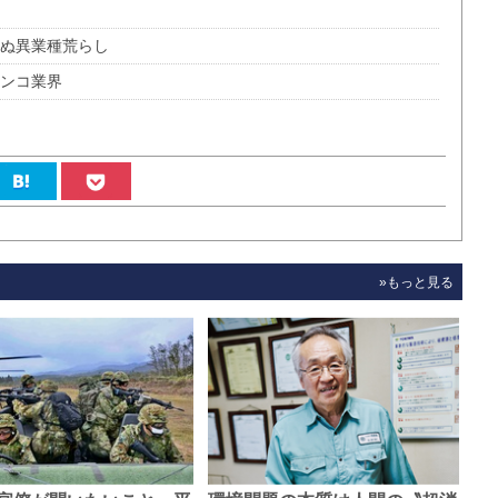
わぬ異業種荒らし
チンコ業界
»もっと見る