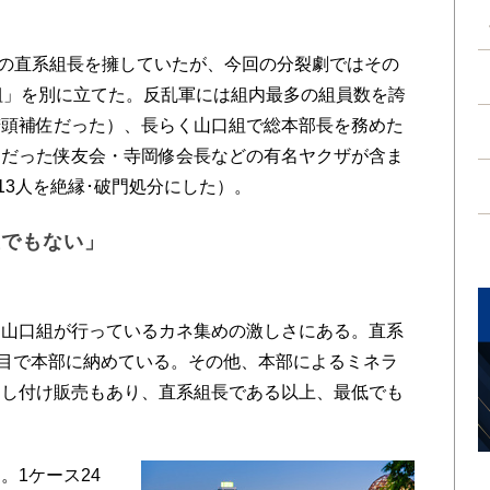
余の直系組長を擁していたが、今回の分裂劇ではその
組」を別に立てた。反乱軍には組内最多の組員数を誇
若頭補佐だった）、長らく山口組で総本部長を務めた
佐だった侠友会・寺岡修会長などの有名ヤクザが含ま
13人を絶縁･破門処分にした）。
屋でもない」
山口組が行っているカネ集めの激しさにある。直系
名目で本部に納めている。その他、本部によるミネラ
押し付け販売もあり、直系組長である以上、最低でも
。
1ケース24