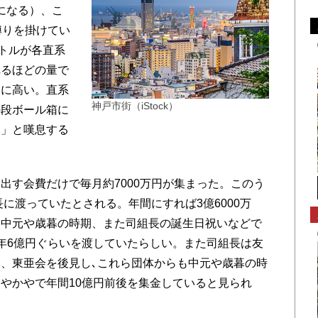
算になる）、こ
縛りを掛けてい
ボトルが各直系
れるほどの量で
みに高い。直系
神戸市街（iStock）
の段ボール箱に
い」と嘆息する
す会費だけで毎月約7000万円が集まった。このう
長に渡っていたとされる。年間にすれば3億6000万
て中元や歳暮の時期、また司組長の誕生日祝いなどで
年6億円ぐらいを渡していたらしい。また司組長は友
、東亜会を後見し､これら団体からも中元や歳暮の時
やかやで年間10億円前後を集金していると見られ