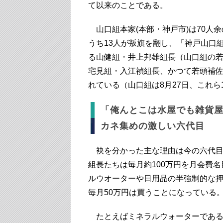
て以来のことである。
山口組本家(本部・神戸市)は70人
うち13人が叛旗を翻し、「神戸山口
る山健組・井上邦雄組長（山口組の
宅見組・入江禎組長、かつて若頭補
れている（山口組は8月27日、これら
「俺んとこは水屋でも雑貨
カネ集めの激しい六代目
袂を分かった主な理由は今の六代目
組長たちは毎月約100万円を月会費
ルウオーターや日用品の半強制的な
毎月50万円は買うことになっている
たとえばミネラルウォーターである。