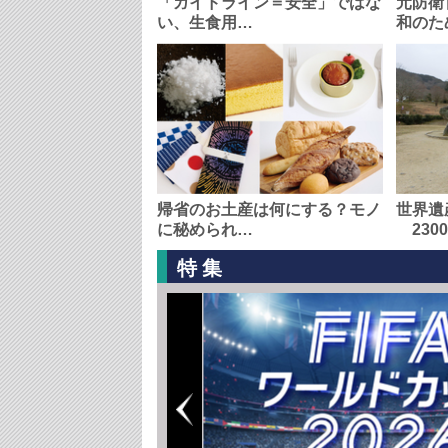
「ガイドライン＝安全」ではな
元防衛
い、生食用…
和のた
帰省のお土産は何にする？モノ
世界遺
に秘められ…
230
特集